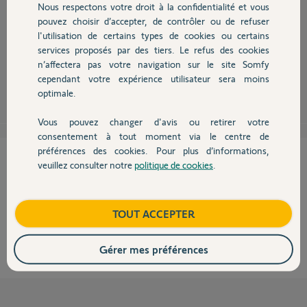
Bonjour
Nous respectons votre droit à la confidentialité et vous
Chauffage
c'est normal le Passeo 600 fonctionne avec des telecommandes RTR et
pouvez choisir d’accepter, de contrôler ou de refuser
pas RTS
l'utilisation de certains types de cookies ou certains
Vous devez acheter ce model de telecommande
services proposés par des tiers. Le refus des cookies
Autres produits
http://boutique.somfy.fr/telecommandes/portail.html?techn...
n’affectera pas votre navigation sur le site Somfy
cependant votre expérience utilisateur sera moins
Philippe H.
il y a plus de 10 ans
optimale.
Vous pouvez changer d'avis ou retirer votre
Devis avec un pro
consentement à tout moment via le centre de
préférences des cookies. Pour plus d’informations,
Cette réponse vous a-t-elle aidé ?
veuillez consulter notre
politique de cookies
.
Contact
NON
OUI
Boutique
TOUT ACCEPTER
100%
des internautes ont trouvé cette réponse utile
Gérer mes préférences