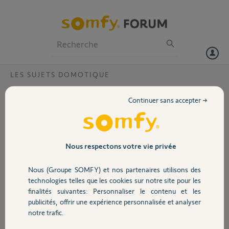
Particuliers
Professionnels
Forum
LES SUJETS DOMOTIQUE
Volet
Télécommande ketys ns 2rts?
Continuer sans accepter →
Je n'arrive pas à programmer une télécommande SOMFY Ketys NS
Portail
2RTS avec mon portail PASSEO 600 acheté en 2004.
Garage
Nous respectons votre vie privée
jean V.
il y a plus de 10 ans
Participer au fil de discussion
Nous (Groupe SOMFY) et nos partenaires utilisons des
Sécurité
technologies telles que les cookies sur notre site pour les
finalités suivantes: Personnaliser le contenu et les
publicités, offrir une expérience personnalisée et analyser
Domotique
notre trafic.