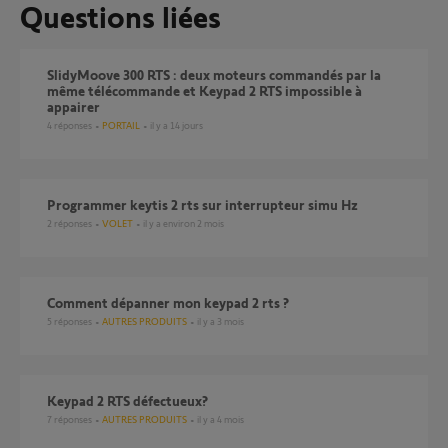
Questions liées
SlidyMoove 300 RTS : deux moteurs commandés par la
même télécommande et Keypad 2 RTS impossible à
appairer
4
réponses
PORTAIL
il y a 14 jours
Programmer keytis 2 rts sur interrupteur simu Hz
2
réponses
VOLET
il y a environ 2 mois
Comment dépanner mon keypad 2 rts ?
5
réponses
AUTRES PRODUITS
il y a 3 mois
Keypad 2 RTS défectueux?
7
réponses
AUTRES PRODUITS
il y a 4 mois