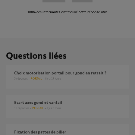
100%
des internautes ont trouvé cette réponse utile
Questions liées
Choix motorisation portail pour gond en retrait ?
5
réponses
PORTAIL
il y a 17 jours
ecart axes gond et vantail
13
réponses
PORTAIL
il y a 6 mois
Fixation des pattes de pilier