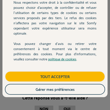
JEAN
Nous respectons votre droit à la confidentialité et vous
Chauffage
il y a plus de 10 ans
pouvez choisir d’accepter, de contrôler ou de refuser
Participer au fil de discussion
l'utilisation de certains types de cookies ou certains
services proposés par des tiers. Le refus des cookies
Autres produits
n’affectera pas votre navigation sur le site Somfy
cependant votre expérience utilisateur sera moins
optimale.
Bonjour,
Vous pouvez changer d'avis ou retirer votre
La cote "A" est celle de l'axe de rotation, autrement dit : axe du gond.
Devis avec un pro
consentement à tout moment via le centre de
La cote "B" est celle de la position du moteur.
préférences des cookies. Pour plus d’informations,
Dans votre cas, le déport à l'ouverture dû aux gonds désaxés, vous
veuillez consulter notre
politique de cookies
.
permettra une ouverture plus importante, au moins 105/110°.
Contact
Anonyme
il y a plus de 10 ans
Boutique
TOUT ACCEPTER
Gérer mes préférences
Cette réponse vous a-t-elle aidé ?
NON
OUI