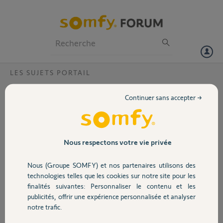
Particuliers
Professionnels
Forum
LES SUJETS PORTAIL
Volet
axe portail et axe gond?
Continuer sans accepter →
Je voudrais installer un
Portail
Evolvia 400 mais l'axe du
gond et derrière axe du
pilier .(photo).
Garage
Nous respectons votre vie privée
Quel axe prendre pour
mesurer la distance au
Nous (Groupe SOMFY) et nos partenaires utilisons des
bord du pilier?
Sécurité
technologies telles que les cookies sur notre site pour les
Merci
finalités suivantes: Personnaliser le contenu et les
publicités, offrir une expérience personnalisée et analyser
Domotique
notre trafic.