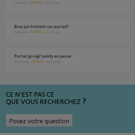
3
réponses
PORTAIL
il y a 4 mois
Bras qui frottent sur portail?
8
réponses
PORTAIL
il y a 7 jours
Portail go slg7 somfy en panne
18
réponses
PORTAIL
il y a 3 jours
CE N'EST PAS CE
QUE VOUS RECHERCHEZ
Posez votre question