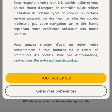
Participer au fil de discussion
Nous respectons votre droit à la confidentialité et vous
Chauffage
pouvez choisir d’accepter, de contrôler ou de refuser
l'utilisation de certains types de cookies ou certains
services proposés par des tiers. Le refus des cookies
Autres produits
n’affectera pas votre navigation sur le site Somfy
cependant votre expérience utilisateur sera moins
Bonjour,
optimale.
Voir ce kit:
KIT DE VERROUILLAGE EN BAS DE PORTE (réf : 2400651).
Vous pouvez changer d'avis ou retirer votre
Devis avec un pro
consentement à tout moment via le centre de
Anonyme
il y a plus de 9 ans
préférences des cookies. Pour plus d’informations,
veuillez consulter notre
politique de cookies
.
Contact
Boutique
TOUT ACCEPTER
Cette réponse vous a-t-elle aidé ?
NON
OUI
Gérer mes préférences
100%
des internautes ont trouvé cette réponse utile