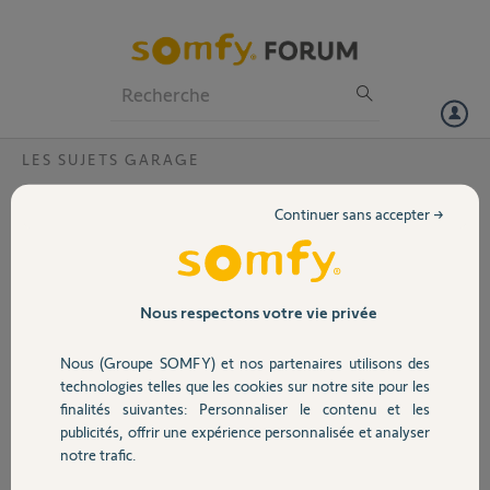
Particuliers
Professionnels
Forum
LES SUJETS GARAGE
Volet
securisation porte de garage basculante
Continuer sans accepter →
avec gdk700 ?
Portail
Bonjour, mon garage est équipé d'une porte de garage basculante
débordante, l'intallation va je pense me faire retirer le système de
Garage
verrouillage et donc de fermeture par serrure. Mais l'installation d'un
Nous respectons votre vie privée
GDK ne précise pas : porte sécurisée dans les caractéristiques, existe
t'il un de sécurisation en option ?
Nous (Groupe SOMFY) et nos partenaires utilisons des
Sécurité
technologies telles que les cookies sur notre site pour les
merci
finalités suivantes: Personnaliser le contenu et les
publicités, offrir une expérience personnalisée et analyser
Domotique
Franck
notre trafic.
il y a plus de 9 ans