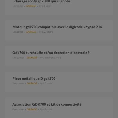
eclairage sonfy gdk 700 qui clignote
1
réponse
GARAGE
il y a 6 jours
Moteur gdk700 compatible avec le digicode keypad 2 io
1
réponse
GARAGE
il y a 23 jours
gdk700 surchauffe et/ou détection d'obstacle ?
4
réponses
GARAGE
il y a environ 2 mois
Piece métallique D gdk700
2
réponses
GARAGE
il y a 2 mois
Association GDK700 et kit de connectivité
8
réponses
GARAGE
il y a 4 mois