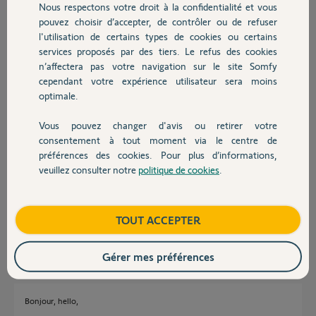
Nous respectons votre droit à la confidentialité et vous
Chauffage
troubleshoot.
pouvez choisir d’accepter, de contrôler ou de refuser
l'utilisation de certains types de cookies ou certains
J'ai aussi besoin de changer des télécommandes (ma femme a perdu
services proposés par des tiers. Le refus des cookies
Autres produits
le deuxième) , est-ce que le Somfy KEYGO est compatible avec cette
n’affectera pas votre navigation sur le site Somfy
model ?
cependant votre expérience utilisateur sera moins
Merci beaucoup en avance pour votre aide.
optimale.
Cordialement,
Vous pouvez changer d'avis ou retirer votre
Terrance
Devis avec un pro
consentement à tout moment via le centre de
préférences des cookies. Pour plus d’informations,
Terrance L.
veuillez consulter notre
politique de cookies
.
Contact
il y a environ 9 ans
Participer au fil de discussion
Boutique
TOUT ACCEPTER
Réponses
Gérer mes préférences
Bonjour, hello,