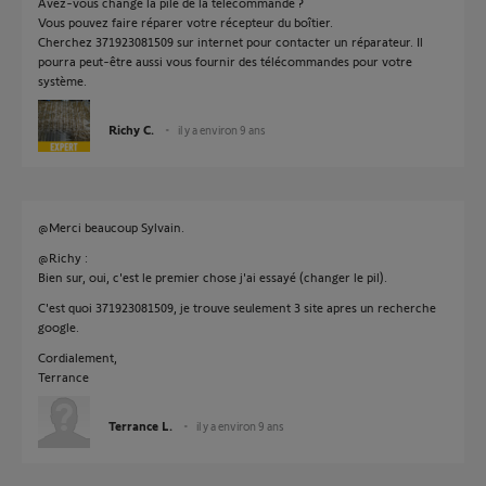
Avez-vous changé la pile de la télécommande ?
Vous pouvez faire réparer votre récepteur du boîtier.
Cherchez 371923081509 sur internet pour contacter un réparateur. Il
pourra peut-être aussi vous fournir des télécommandes pour votre
système.
Richy C.
il y a environ 9 ans
@Merci beaucoup Sylvain.
@Richy :
Bien sur, oui, c'est le premier chose j'ai essayé (changer le pil).
C'est quoi 371923081509, je trouve seulement 3 site apres un recherche
google.
Cordialement,
Terrance
Terrance L.
il y a environ 9 ans