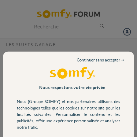
Particuliers
Professionnels
Forum
LES SUJETS GARAGE
Volet
Monseigneur HRB 384/R 9 00 675
Continuer sans accepter →
problème telecommande
Portail
Bonjour,
Excusez-moi pour mon mauvais Française, je suis un anglophone.
Garage
Nous respectons votre vie privée
J'ai un system électronique pour ma porte de garage, c'est un
Nous (Groupe SOMFY) et nos partenaires utilisons des
Monseigneur HRB 348/R 9 009 675.
Sécurité
technologies telles que les cookies sur notre site pour les
Depuis 2 - 3 mois, la plage(distance) de la télécommande a beaucoup
finalités suivantes: Personnaliser le contenu et les
réduit. le télécommande marche uniquement quand je l'utilise juste à
publicités, offrir une expérience personnalisée et analyser
Domotique
coté de la boite central.
notre trafic.
Pourriez-vous me donner des idées/conseillées pour faire un