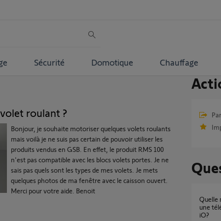
ge
Sécurité
Domotique
Chauffage
Acti
volet roulant ?
Par
Im
Bonjour, je souhaite motoriser quelques volets roulants
mais voilà je ne suis pas certain de pouvoir utiliser les
produits vendus en GSB. En effet, le produit RMS 100
n'est pas compatible avec les blocs volets portes. Je ne
Ques
sais pas quels sont les types de mes volets. Je mets
quelques photos de ma fenêtre avec le caisson ouvert.
Merci pour votre aide. Benoit
Quelle motorisation de portail choisir avec
une té
iO?