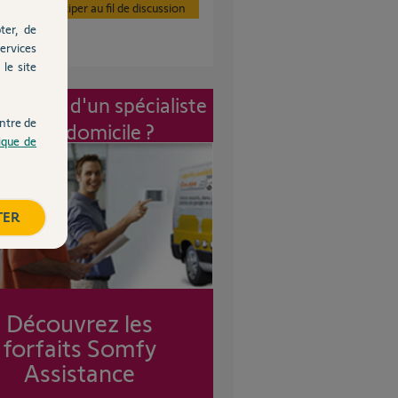
Participer au fil de discussion
ter, de
ervices
le site
vention d'un spécialiste
ntre de
à mon domicile ?
tique de
TER
Découvrez les
forfaits Somfy
Assistance