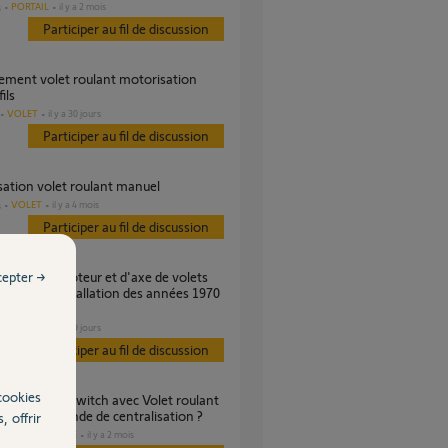
PORTAIL
il y a 2 mois
s
Participer au fil de discussion
fils
VOLET
il y a 30 jours
Participer au fil de discussion
isation volet roulant manuel
VOLET
il y a 4 mois
s
Participer au fil de discussion
cepter →
s sur une installation des années 1970
VOLET
il y a 19 jours
Participer au fil de discussion
cookies
 télécommande de centralisation ?
, offrir
DOMOTIQUE
il y a 2 mois
es