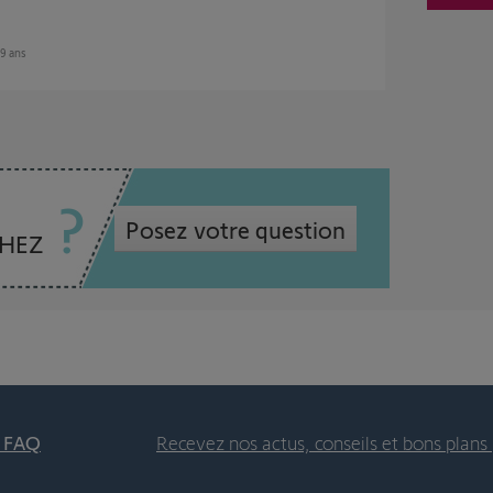
 9 ans
Posez votre question
CHEZ
t FAQ
Recevez nos actus, conseils et bons plans 