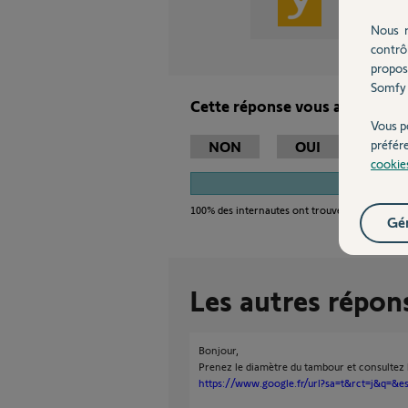
Gladys B.
Nous r
contrô
propos
Somfy 
Cette réponse vous a-t-elle ai
Vous p
préfér
NON
OUI
cookie
1
100%
des internautes ont trouvé cette réponse
Gér
Les autres répon
Bonjour,
Prenez le diamètre du tambour et consultez l
https://www.google.fr/url?sa=t&rct=j&q=&es