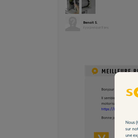
Benoit S.
il y a presque 9 ans
Bonjour Benoît,
Il semblerait que vous 
motorisation qui s'adap
https://boutique.somfy
Bonne journée.
Nous (
sur not
une exp