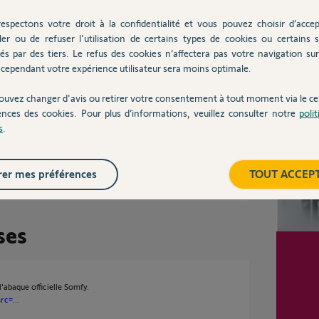
il y a presque 9 ans
espectons votre droit à la confidentialité et vous pouvez choisir d’accep
ler ou de refuser l'utilisation de certains types de cookies ou certains s
és par des tiers. Le refus des cookies n’affectera pas votre navigation sur 
cependant votre expérience utilisateur sera moins optimale.
Inter
dé ?
ouvez changer d'avis ou retirer votre consentement à tout moment via le ce
ences des cookies. Pour plus d’informations, veuillez consulter notre
poli
s
.
00%
 utile
er mes préférences
TOUT ACCEP
ses
'abaque officielle Somfy.
rc=...