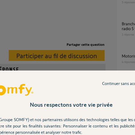
5
réponse
branchement volet roulant motorisation
radio 5 
1
réponse
Partager cette question
Participer au fil de discussion
Motor
4
réponse
Continuer sans ac
Quel supports de moteur et d'axe de volets
roulant
?
possédiez un coffre bloc baie, par conséquent la
1
réponse
tera est le Roller Drive:
Nous respectons votre vie privée
.fr/moteur-de-volet-roulant-roller-...
Groupe SOMFY) et nos partenaires utilisons des technologies telles que les 
Appairage Tahoma switch avec Volet roulant
IO sans
re site pour les finalités suivantes: Personnaliser le contenu et les publicités
17
répons
érience personnalisée et analyser notre trafic.