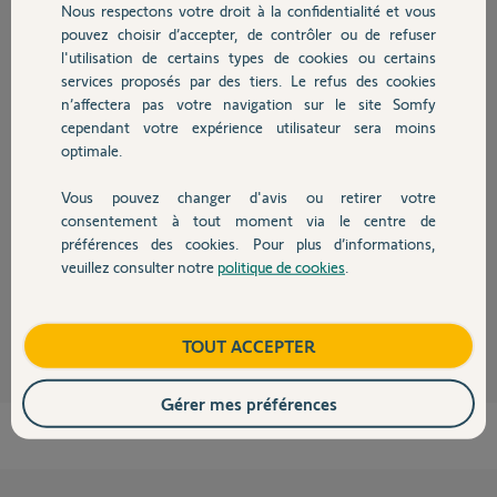
Nous respectons votre droit à la confidentialité et vous
Chauffage
pouvez choisir d’accepter, de contrôler ou de refuser
l'utilisation de certains types de cookies ou certains
Réponses
services proposés par des tiers. Le refus des cookies
Autres produits
n’affectera pas votre navigation sur le site Somfy
cependant votre expérience utilisateur sera moins
optimale.
Bonsoir,
Il ne s'arrête plus...???? Expliquez-vous, les battants viennent bien en
Vous pouvez changer d'avis ou retirer votre
butée fermeture, et là que se passe t'il sur le battant droit et sur le gauche
Devis avec un pro
?
consentement à tout moment via le centre de
Soyez très précis afin de pouvoir être aidé.
préférences des cookies. Pour plus d’informations,
bonne soirée.
veuillez consulter notre
politique de cookies
.
Contact
Anonyme
il y a plus de 8 ans
Boutique
TOUT ACCEPTER
Gérer mes préférences