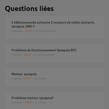
Questions liées
1 télécommande actionne 2 moteurs de volets battants
synapsia 1000 !!
2
réponses
VOLET
il y a environ un mois
Problème de fonctionnement Synapsia RTS
1
réponse
VOLET
il y a environ un mois
moteur synapsia
1
réponse
VOLET
il y a 19 jours
Problème moteur synapsia?
4
réponses
VOLET
il y a 8 mois