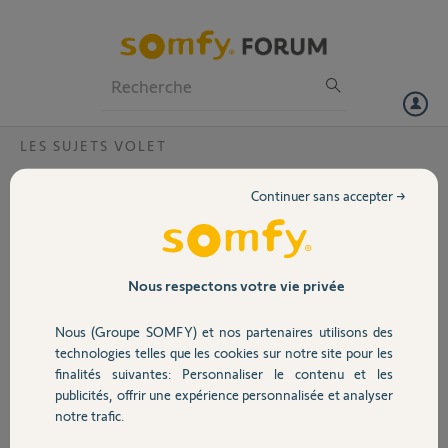
Particuliers
Professionnels
Forum
LES SUJETS VOLET
Volet
moteur synapsia ne s'arrete pas ?
Continuer sans accepter →
Bonjour
Portail
J'ai un moteur de volet battant synapsia qui ne s'arrête plus lors que
le volet arrive en butée d'ouverture.
Garage
Nous respectons votre vie privée
Tout fonctionnait correctement depuis 6 mois et maintenant ce
moteur ne s'arrête plus.
Nous (Groupe SOMFY) et nos partenaires utilisons des
Sécurité
Merci
technologies telles que les cookies sur notre site pour les
finalités suivantes: Personnaliser le contenu et les
publicités, offrir une expérience personnalisée et analyser
françois
Domotique
notre trafic.
il y a plus de 8 ans
Participer au fil de discussion