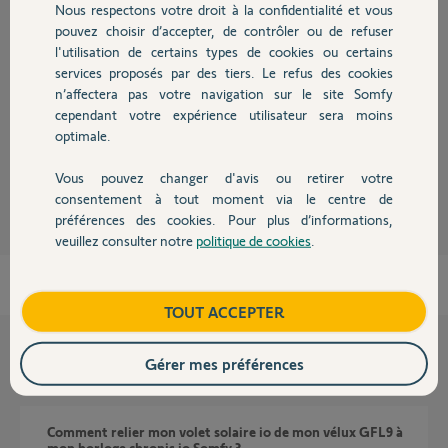
Réponses
Nous respectons votre droit à la confidentialité et vous
Chauffage
pouvez choisir d’accepter, de contrôler ou de refuser
l'utilisation de certains types de cookies ou certains
Bonjour,
services proposés par des tiers. Le refus des cookies
Autres produits
Il y a des supports vidéo:
n’affectera pas votre navigation sur le site Somfy
https://youtu.be/N4mz5swzdSg
cependant votre expérience utilisateur sera moins
Ou alors demandez à votre installateur de se donner le mal...!
optimale.
Anonyme
il y a plus de 8 ans
Vous pouvez changer d'avis ou retirer votre
Devis avec un pro
consentement à tout moment via le centre de
préférences des cookies. Pour plus d’informations,
veuillez consulter notre
politique de cookies
.
Contact
Boutique
TOUT ACCEPTER
Gérer mes préférences
Questions liées
Comment relier mon volet solaire io de mon vélux GFL9 à
mon horloge chronis io Somfy ?