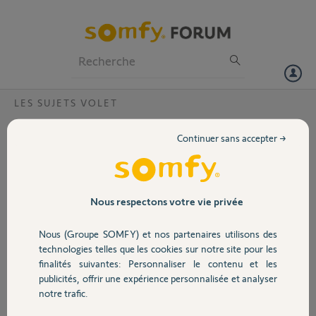
Particuliers
Professionnels
Forum
LES SUJETS VOLET
Volet
Horloge chronis io?
Continuer sans accepter →
Le mode d'emploi pour paramétrer l'horloge chronis io n'est pas
Portail
explicite même incompréhensible. Avez vous une notice pour simple
particulier avec exemple à chaque étape.
Merci d'avance.
Garage
Nous respectons votre vie privée
Jean M.
Nous (Groupe SOMFY) et nos partenaires utilisons des
Sécurité
il y a plus de 8 ans
technologies telles que les cookies sur notre site pour les
Participer au fil de discussion
finalités suivantes: Personnaliser le contenu et les
publicités, offrir une expérience personnalisée et analyser
Domotique
notre trafic.