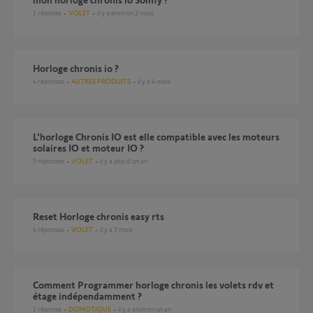
1
réponse
VOLET
il y a environ 2 mois
Horloge chronis io ?
4
réponses
AUTRES PRODUITS
il y a 4 mois
L'horloge Chronis IO est elle compatible avec les moteurs
solaires IO et moteur IO ?
5
réponses
VOLET
il y a plus d'un an
Reset Horloge chronis easy rts
4
réponses
VOLET
il y a 5 mois
Comment Programmer horloge chronis les volets rdv et
étage indépendamment ?
1
réponse
DOMOTIQUE
il y a environ un an