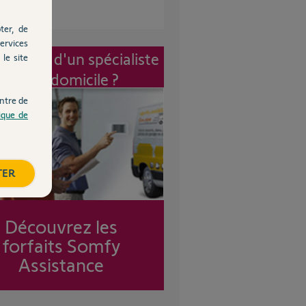
ter, de
ervices
vention d'un spécialiste
le site
à mon domicile ?
ntre de
tique de
TER
Découvrez les
forfaits Somfy
Assistance