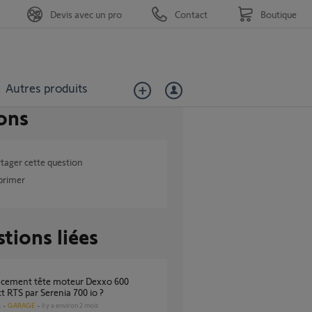
Devis avec un pro
Contact
Boutique
Autres produits
ons
tager cette question
primer
tions liées
 RTS par Serenia 700 io ?
GARAGE
il y a environ 2 mois
s