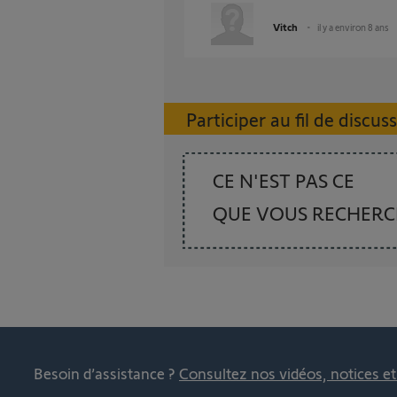
Vitch
il y a environ 8 ans
Participer au fil de discus
CE N'EST PAS CE
QUE VOUS RECHER
Besoin d’assistance ?
Consultez nos vidéos, notices e