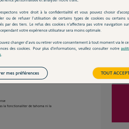
espectons votre droit à la confidentialité et vous pouvez choisir d’accep
ler ou de refuser l'utilisation de certains types de cookies ou certains s
Inter
and on a un équipement complémentaire genre
és par des tiers. Le refus des cookies n’affectera pas votre navigation sur 
ut limiter le nombre de télécommandes.
cependant votre expérience utilisateur sera moins optimale.
ouvez changer d'avis ou retirer votre consentement à tout moment via le ce
ences des cookies. Pour plus d’informations, veuillez consulter notre
poli
s
.
ns
er mes préférences
TOUT ACCEP
ense
 la fonctionaliter de tahoma ni la