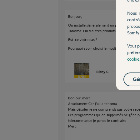
Nous r
Bonjour,
contrô
On installe généralement un produit IO qu
propos
Tahoma. Ou d'autres produits IO et qu'on ve
Somfy 
Est-ce votre cas ?
Vous p
Pourquoi avoir choisi le modèle IO ?
préfér
cookie
Richy C.
il y a environ 8 a
Gér
Bonjour merci
Absolument Car j'ai la tahoma
Mais désoler je ne comprends pas votre rep
Les programmes qui en supprimés ne gêne pas
telecommande je pense le contraire
Merci