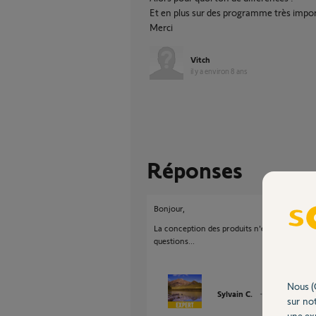
Et en plus sur des programme très impo
Merci
Vitch
il y a environ 8 ans
Réponses
Bonjour,
La conception des produits n'est pas de notre
questions...
Nous (
Sylvain C.
il y a environ 8
sur not
une exp