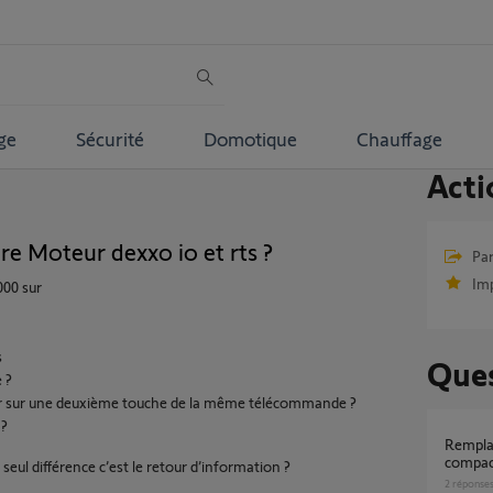
ge
Sécurité
Domotique
Chauffage
Acti
e Moteur dexxo io et rts ?
Par
Im
000 sur
s
Ques
 ?
er sur une deuxième touche de la même télécommande ?
 ?
Remplacement tête moteur Dexxo 600
compact
a seul différence c’est le retour d’information ?
2
réponse