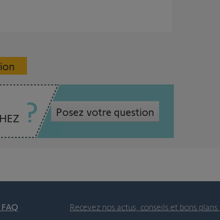
sion
Posez votre question
CHEZ
t FAQ
Recevez nos actus, conseils et bons plans 