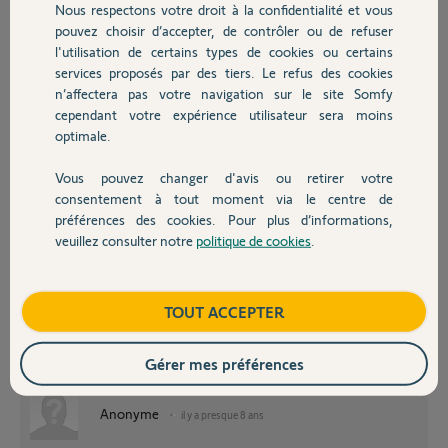
Nous respectons votre droit à la confidentialité et vous
Chauffage
Participer au fil de discussion
pouvez choisir d’accepter, de contrôler ou de refuser
l'utilisation de certains types de cookies ou certains
services proposés par des tiers. Le refus des cookies
Autres produits
n’affectera pas votre navigation sur le site Somfy
cependant votre expérience utilisateur sera moins
optimale.
Bonjour,
N'hésitez pas, privilégiez les BSO IO, car les filaires ne pourront pas être
Vous pouvez changer d'avis ou retirer votre
associés à des fonctions solaires, par ex.
Devis avec un pro
De plus, le système IO est extrèmement fiable et pourra être associé plus
consentement à tout moment via le centre de
tard à une box Tahoma.
préférences des cookies. Pour plus d’informations,
veuillez consulter notre
politique de cookies
.
Bien sûr que vous pourrez associer une façade et une autre séparément.
Contact
pour celà il faudra associer un Sunis sur les moteurs d'une façade, et, un
autre Sunis sur les moteurs de l'autre façade.
A l'extrème, vous pouvez même associer un Sunis à chaque BSO....
Boutique
TOUT ACCEPTER
Il y a toute une gamme de capteur pouvant gérer l'ensoleillement, la
tempé exter, la tempé inter, etc...et, en fonction de cela ajuster vos BSO.
https://boutique.somfy.fr/volet-roulant/accessoires.html
Gérer mes préférences
Bonne réflexion et bon W.E
Anonyme
il y a presque 8 ans