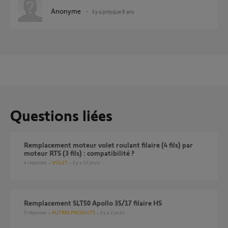
Anonyme
il y a presque 8 ans
Questions liées
Remplacement moteur volet roulant filaire (4 fils) par
moteur RTS (3 fils) : compatibilité ?
4
réponses
VOLET
il y a 13 jours
Remplacement SLT50 Apollo 35/17 filaire HS
5
réponses
AUTRES PRODUITS
il y a 2 jours