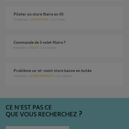
Piloter un store filaire en IO
13
réponses
DOMOTIQUE
il y a 2 mois
Commande de 3 volet filaire ?
8
réponses
VOLET
il y a 24 jours
Problème va-et-vient store banne en butée
6
réponses
AUTRES PRODUITS
il y a 10 jours
CE N'EST PAS CE
QUE VOUS RECHERCHEZ