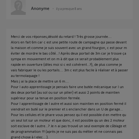
Anonyme
il y a presque 8 ans
Merci de vos réponses,désolé du retard ! Très grosse journée....
Alors en fait 6m car c est une petite route de campagne qui passe devant
la maison et comme je suis souvent avec un grand fourgon, c est pour m
éviter de mordre le bas côté...! Après deux portail de 3m car je trouve ça
sympa en mouvement et on m à dit que ce serait probablement plus
rapide en ouverture (dites moi si c est cohérent...?), de plus comme je
vais fabriquer le ou les portails.... 3m c est plus facile à réaliser et à passer
au termolaquage !
Mais j ai la place de mettre un 6 m....
Pour l auto apprentissage je pensais faire une butée mécanique sur l un
des deux portail (au sol ou sur un pilier) et aussi 2 points de maintien
supérieur pour sa tenue en position fermée.
Pour l apprentissage de l autre et aussi son maintien en position fermé il
viendrait en buté sur le premier et s enclancher dans un U de garage...
Pour les cellules et le phare vous pensez qu il est possible d en mettre qu
un seul lot sur un moteur et que donc, il est possible qu un des 2 moteur
soit esclave de l autre...? Je n ai pas trouvé un seul exemple de câblage et
de programmation !!! (après je ne suis pas du métier et ne connais pas
grand chose à l elec... ).