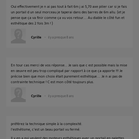
Oui effectivement je n ai pas tout à fait 6m j ai 5,70 axe pilier car si je fais
un portail d un seul morceau je taperai dans des barres de 6m allu. (et je
pense que ça va finir comme ça vu vos retour.... Au diable le côté fun et
esthétique des 2 fois 3m ! )
Cyrille
il y a presque 8 ans
En tour cas merci de vos réponse... Je sais que c est possible mais la mise
en œuvre est peu trop compliqué par rapport à ce que ça apporte !!! Je
précise bien que mon choix était purement esthétique.... Je n ai pas de
contrainte technique ! C est mon côté toujours plus.
Cyrille
il y a presque 8 ans
préférez la technique simple à la complexité.
l'esthétisme, c'est un beau portail vu fermé.
Il y en a qui veulent des moteurs esthétiques avec un portail en palettes.