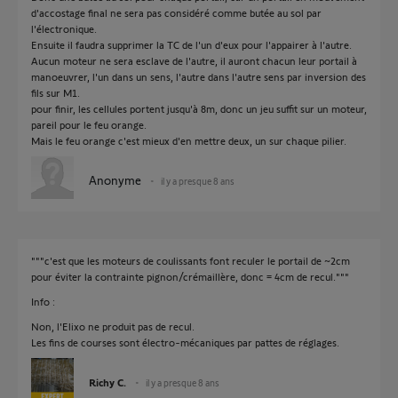
d'accostage final ne sera pas considéré comme butée au sol par
l'électronique.
Ensuite il faudra supprimer la TC de l'un d'eux pour l'appairer à l'autre.
Aucun moteur ne sera esclave de l'autre, il auront chacun leur portail à
manoeuvrer, l'un dans un sens, l'autre dans l'autre sens par inversion des
fils sur M1.
pour finir, les cellules portent jusqu'à 8m, donc un jeu suffit sur un moteur,
pareil pour le feu orange.
Mais le feu orange c'est mieux d'en mettre deux, un sur chaque pilier.
Anonyme
il y a presque 8 ans
"""c'est que les moteurs de coulissants font reculer le portail de ~2cm
pour éviter la contrainte pignon/crémaillère, donc = 4cm de recul."""
Info :
Non, l'Elixo ne produit pas de recul.
Les fins de courses sont électro-mécaniques par pattes de réglages.
Richy C.
il y a presque 8 ans