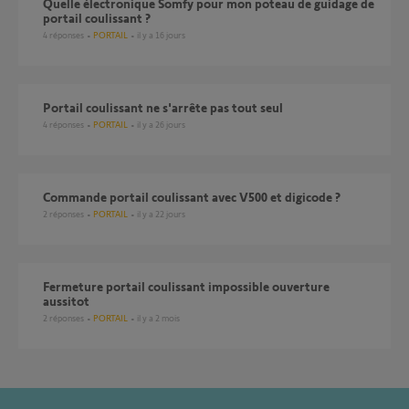
Quelle électronique Somfy pour mon poteau de guidage de
portail coulissant ?
4
réponses
PORTAIL
il y a 16 jours
Portail coulissant ne s'arrête pas tout seul
4
réponses
PORTAIL
il y a 26 jours
Commande portail coulissant avec V500 et digicode ?
2
réponses
PORTAIL
il y a 22 jours
Fermeture portail coulissant impossible ouverture
aussitot
2
réponses
PORTAIL
il y a 2 mois