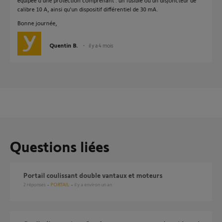
équipée d'une protection comprenant : un fusible ou un disjoncteur de
calibre 10 A, ainsi qu'un dispositif différentiel de 30 mA.
Bonne journée,
Quentin B.
il y a 4 mois
Questions liées
Portail coulissant double vantaux et moteurs
2
réponses
PORTAIL
il y a environ un an