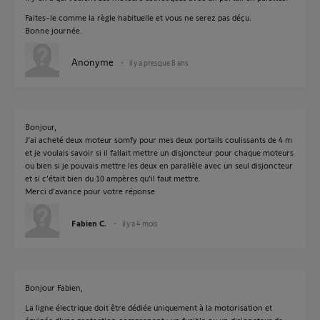
Faites-le comme la règle habituelle et vous ne serez pas déçu.
Bonne journée.
Anonyme
il y a presque 8 ans
Bonjour,
J’ai acheté deux moteur somfy pour mes deux portails coulissants de 4 m
et je voulais savoir si il fallait mettre un disjoncteur pour chaque moteurs
ou bien si je pouvais mettre les deux en parallèle avec un seul disjoncteur
et si c’était bien du 10 ampères qu’il faut mettre.
Merci d’avance pour votre réponse
Fabien C.
il y a 4 mois
Bonjour Fabien,
La ligne électrique doit être dédiée uniquement à la motorisation et