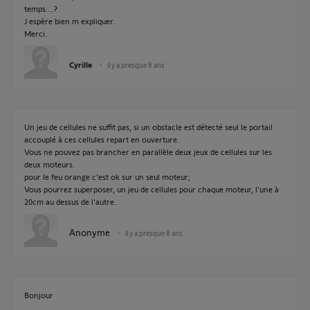
temps....?
J espère bien m expliquer.
Merci.
Cyrille
il y a presque 8 ans
Un jeu de cellules ne suffit pas, si un obstacle est détecté seul le portail
accouplé à ces cellules repart en ouverture.
Vous ne pouvez pas brancher en parallèle deux jeux de cellules sur les
deux moteurs.
pour le feu orange c'est ok sur un seul moteur;
Vous pourrez superposer, un jeu de cellules pour chaque moteur, l'une à
20cm au dessus de l'autre.
Anonyme
il y a presque 8 ans
Bonjour