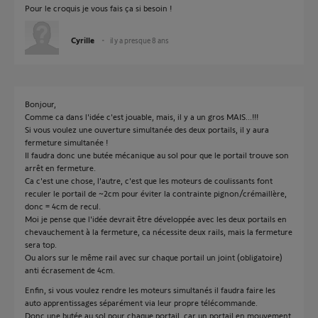
Pour le croquis je vous fais ça si besoin !
Cyrille
il y a presque 8 ans
Bonjour,
Comme ca dans l'idée c'est jouable, mais, il y a un gros MAIS...!!!
Si vous voulez une ouverture simultanée des deux portails, il y aura
fermeture simultanée !
Il faudra donc une butée mécanique au sol pour que le portail trouve son
arrêt en fermeture.
Ca c'est une chose, l'autre, c'est que les moteurs de coulissants font
reculer le portail de ~2cm pour éviter la contrainte pignon/crémaillère,
donc = 4cm de recul.
Moi je pense que l'idée devrait être développée avec les deux portails en
chevauchement à la fermeture, ca nécessite deux rails, mais la fermeture
sera top.
Ou alors sur le même rail avec sur chaque portail un joint (obligatoire)
anti écrasement de 4cm.
Enfin, si vous voulez rendre les moteurs simultanés il faudra faire les
auto apprentissages séparément via leur propre télécommande.
Donc une butée au sol pour chaque portail, car un portail en mouvement