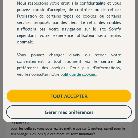
Nous respectons votre droit à la confidentialité et vous
gaines du coup !
Chauffage
pouvez choisir d’accepter, de contrôler ou de refuser
Merci de vos réponses.
l'utilisation de certains types de cookies ou certains
Cdlt Cyrille.
services proposés par des tiers. Le refus des cookies
Autres produits
n’affectera pas votre navigation sur le site Somfy
Cyrille
cependant votre expérience utilisateur sera moins
il y a presque 8 ans
optimale.
Participer au fil de discussion
Vous pouvez changer d'avis ou retirer votre
Devis avec un pro
consentement à tout moment via le centre de
préférences des cookies. Pour plus d’informations,
Réponses
veuillez consulter notre
politique de cookies
.
Contact
Bonjour Cyrille,
Il va falloir être plus précis sur votre projet.
Boutique
TOUT ACCEPTER
Si j'ai bien compris, chaque télécommande pilotera simultanément les 2
moteurs, sauf qu'il seront en sens inverse.
Gérer mes préférences
Comment comptez-vous faire pour l'auto apprentissage sachant que
chaque portail doit aller chercher ses propres butées. Et, quelles seront
les butées ?
pour les cellules vous pourrez les mettre que sur 1 moteur, pareil pour le
feu orange. Dès lors que ces moteurs sont simultanés.