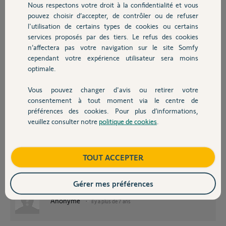
Nous respectons votre droit à la confidentialité et vous
Chauffage
autre solution ?
pouvez choisir d’accepter, de contrôler ou de refuser
l'utilisation de certains types de cookies ou certains
Merci
services proposés par des tiers. Le refus des cookies
Autres produits
n’affectera pas votre navigation sur le site Somfy
Erik C.
cependant votre expérience utilisateur sera moins
il y a plus de 7 ans
optimale.
Participer au fil de discussion
Vous pouvez changer d'avis ou retirer votre
Devis avec un pro
consentement à tout moment via le centre de
préférences des cookies. Pour plus d’informations,
veuillez consulter notre
politique de cookies
.
Contact
Bonjour Erik,
Tout d'abord pouvez-vous nous confirmer que les TC Came pilotaient
votre SGS ?
Boutique
TOUT ACCEPTER
Si oui, la prog ne se fera pas au SGS mais sur un boitier récepteur qui doit
être à proximité du boitier SGS.
pourquoi des TC Came ? Avez-vous un garage Came?
Gérer mes préférences
Anonyme
il y a plus de 7 ans