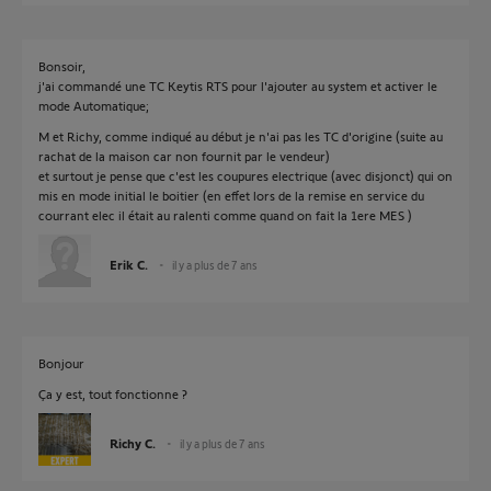
Bonsoir,
j'ai commandé une TC Keytis RTS pour l'ajouter au system et activer le
mode Automatique;
M et Richy, comme indiqué au début je n'ai pas les TC d'origine (suite au
rachat de la maison car non fournit par le vendeur)
et surtout je pense que c'est les coupures electrique (avec disjonct) qui on
mis en mode initial le boitier (en effet lors de la remise en service du
courrant elec il était au ralenti comme quand on fait la 1ere MES )
Erik C.
il y a plus de 7 ans
Bonjour
Ça y est, tout fonctionne ?
Richy C.
il y a plus de 7 ans