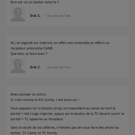
être est-ce un boitier externe ?
Erik C.
il y a plus de 7 ans
M, j'ai regardé sur internet, en effet cela ressemble en effet à un
recepteur autonome CAME.
Que dois-je faire avec ?
Erik C.
il y a plus de 7 ans
Allez pomper la notice.
Si c'est comme le RX Somfy, c'est tout con !
Vous appuyez sur le bouton prog correspondant au canal servant le
portail = led rouge clignote, appuis sur le bouton de la TC devant ouvrir le
portail = TC appairée au récepteur.
Dans le doute de vos affaires, n'hésitez pas de nous faire des photo du
boitier, TC Came, et TC Somfy.