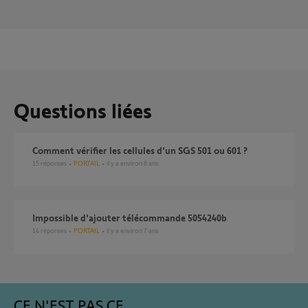
Questions liées
Comment vérifier les cellules d'un SGS 501 ou 601 ?
15
réponses
PORTAIL
il y a environ 8 ans
Impossible d'ajouter télécommande 5054240b
14
réponses
PORTAIL
il y a environ 7 ans
CE N'EST PAS CE