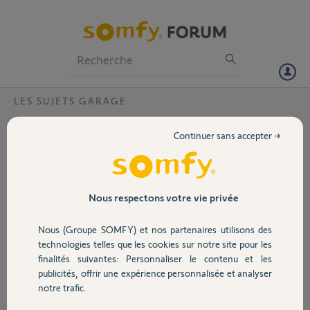
Particuliers
Professionnels
Forum
LES SUJETS GARAGE
Volet
Installation gdk 700
Continuer sans accepter →
Bonjour.
Portail
J'ai acheté un gdk 700 et je voudrais dire que m assemblage du rail est
vraiment merdique. Je ne comprends pas comment fixer les
manchons sur les 3 parties du rail. Les vis qui sont vendues avec ne
Garage
Nous respectons votre vie privée
vissent pas du tout dans le rail. C'est n importe koi comme système.
Nous (Groupe SOMFY) et nos partenaires utilisons des
Sécurité
Christophe P.
technologies telles que les cookies sur notre site pour les
il y a plus de 6 ans
finalités suivantes: Personnaliser le contenu et les
Participer au fil de discussion
publicités, offrir une expérience personnalisée et analyser
Domotique
notre trafic.