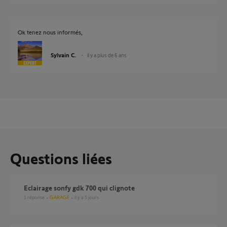
Ok tenez nous informés,
Sylvain C.
il y a plus de 6 ans
Questions liées
eclairage sonfy gdk 700 qui clignote
1
réponse
GARAGE
il y a 5 jours