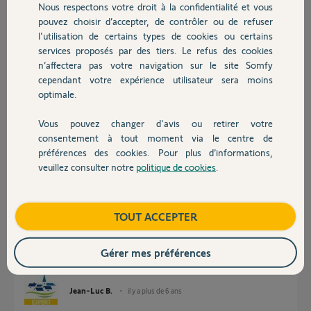
Nous respectons votre droit à la confidentialité et vous
Chauffage
Réponses
pouvez choisir d’accepter, de contrôler ou de refuser
l'utilisation de certains types de cookies ou certains
services proposés par des tiers. Le refus des cookies
Autres produits
Bonjour Christophe,
n’affectera pas votre navigation sur le site Somfy
cependant votre expérience utilisateur sera moins
Ce sont des Visses auto-formeuse Ø 4 il Y en a 16 vous ne les avez pas ?
optimale.
Il faut utiliser une visseuse pour plus de facilité !
Vous pouvez changer d'avis ou retirer votre
Sylvain C.
il y a plus de 6 ans
Devis avec un pro
consentement à tout moment via le centre de
préférences des cookies. Pour plus d’informations,
veuillez consulter notre
politique de cookies
.
Contact
Réponse de Christophe sur un autre post:
Installation gdk700
Boutique
TOUT ACCEPTER
Bonjour.
Si je les ai mais meme à la visseuse je n arrive pas a les mettre.
Gérer mes préférences
Bonne journée !
Jean-Luc B.
il y a plus de 6 ans