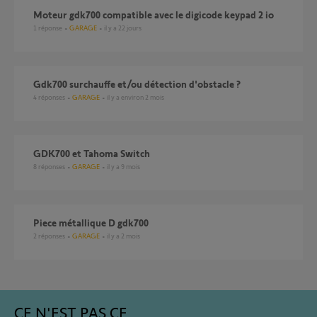
Moteur gdk700 compatible avec le digicode keypad 2 io
1
réponse
GARAGE
il y a 22 jours
gdk700 surchauffe et/ou détection d'obstacle ?
4
réponses
GARAGE
il y a environ 2 mois
GDK700 et Tahoma Switch
8
réponses
GARAGE
il y a 9 mois
Piece métallique D gdk700
2
réponses
GARAGE
il y a 2 mois
CE N'EST PAS CE