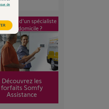
tique de
vention d'un spécialiste
TER
à mon domicile ?
Découvrez les
forfaits Somfy
Assistance