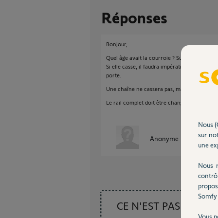
Réponses
Bonjour,
Quel âge avait la courroie ? Sur les Dexxo el
Si elle casse, il faudra impérativement vérifi
porte.
Une chaîne ne cassera pas, mais ce sera forc
Le rail complet doit être changé dans les deu
Nous (
sur not
Anonyme
il y a environ
une exp
Nous r
contrô
propos
Somfy 
CE N'EST PAS CE
Vous p