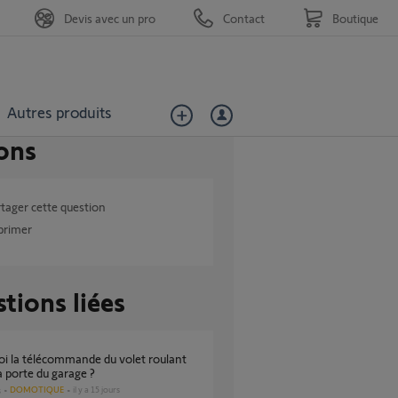
Devis avec un pro
Contact
Boutique
Autres produits
ons
tager cette question
primer
tions liées
a porte du garage ?
DOMOTIQUE
il y a 15 jours
s