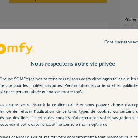
Pilote
6
réponse
le dure au moins 10 ans.
Continuer sans ac
er le fonctionnement et l'équilibrage de votre
Motorisation porte garage sans barre
palpeus
ément autre chose qui cassera....
9
réponse
Nous respectons votre vie privée
x cas.
Groupe SOMFY) et nos partenaires utilisons des technologies telles que les 
Porte
re site pour les finalités suivantes: Personnaliser le contenu et les publicités
7
réponse
 6 ans
érience personnalisée et analyser notre trafic.
espectons votre droit à la confidentialité et vous pouvez choisir d’accep
inversion du sens d'ouverture de porte de
ler ou de refuser l'utilisation de certains types de cookies ou certains s
garage
és par des tiers. Le refus des cookies n’affectera pas votre navigation sur 
smart 8
cependant votre expérience utilisateur sera moins optimale.
9
réponse
Posez votre question
ouvez changer d'avis ou retirer votre consentement à tout moment via le ce