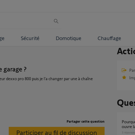
ge
Sécurité
Domotique
Chauffage
Acti
 garage ?
Par
Im
ur dexxo pro 800 puis je l’a changer par une à chaîne
Ques
Partager cette question
pourquoi la télécommande du volet roulant
ouvre l
Participer au fil de discussion
3
réponse