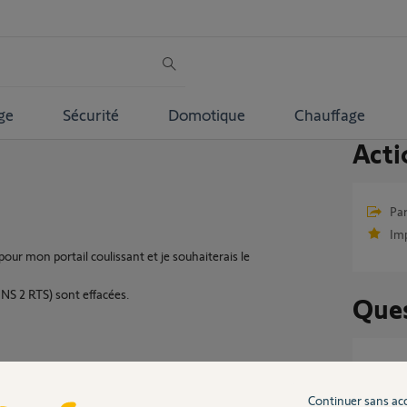
ge
Sécurité
Domotique
Chauffage
Acti
Par
Im
our mon portail coulissant et je souhaiterais le
NS 2 RTS) sont effacées.
Ques
frevia
3
réponse
Continuer sans ac