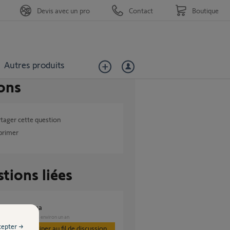
Devis avec un pro
Contact
Boutique
Autres produits
ons
tager cette question
primer
tions liées
 600 et tahoma
PORTAIL
il y a environ un an
s
cepter →
Participer au fil de discussion