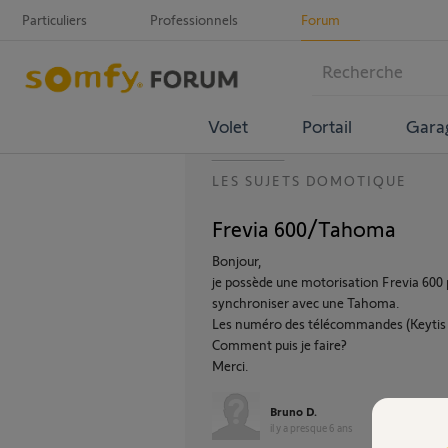
Particuliers
Professionnels
Forum
Volet
Portail
Gara
LES SUJETS DOMOTIQUE
Frevia 600/Tahoma
Bonjour,
je possède une motorisation Frevia 600 p
synchroniser avec une Tahoma.
Les numéro des télécommandes (Keytis 
Comment puis je faire?
Merci.
Bruno D.
il y a presque 6 ans