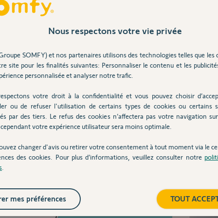
Partager cette question
Assoc
Nous respectons votre vie privée
42
répons
Participer au fil de discussion
Code 
Groupe SOMFY) et nos partenaires utilisons des technologies telles que les 
33
répons
re site pour les finalités suivantes: Personnaliser le contenu et les publicités
érience personnalisée et analyser notre trafic.
espectons votre droit à la confidentialité et vous pouvez choisir d’accep
trer votre portail sur Tahoma.
ler ou de refuser l'utilisation de certains types de cookies ou certains s
ais.html
és par des tiers. Le refus des cookies n’affectera pas votre navigation sur 
Inter
cependant votre expérience utilisateur sera moins optimale.
ouvez changer d'avis ou retirer votre consentement à tout moment via le ce
ences des cookies. Pour plus d’informations, veuillez consulter notre
poli
e 6 ans
s
.
er mes préférences
TOUT ACCEP