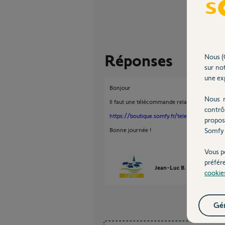
Réponses
Nous (
sur not
une exp
Bonjour
Nous r
Il faut une télécommande relais pour enregis
contrô
https://boutique.somfy.fr/telecommande-rel
propos
Bonne journée !
Somfy 
Vous p
préfér
Jean-Luc B.
il y a presqu
cookie
Gér