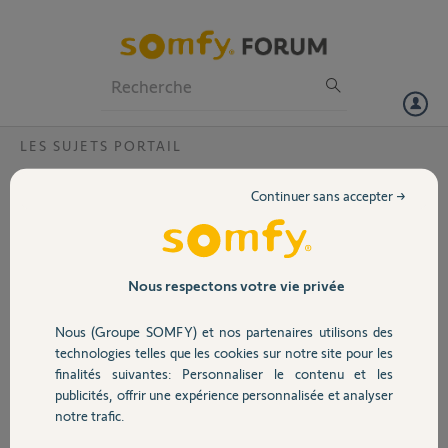
Particuliers
Professionnels
Forum
LES SUJETS PORTAIL
Volet
Branchement module meross sur freevia
Continuer sans accepter →
Line 500.
Portail
Bonjour, je cherche des informations concernant le branchement
d’un module meross pilotable via HomeKit sur mon freevia 500.
Garage
Nous respectons votre vie privée
Je dois trouver une alimentation sur mon moteur somfy en 24v que
transformerait avec un transfo 24v—-> 5v, et ensuite je dois trouver
Nous (Groupe SOMFY) et nos partenaires utilisons des
le contact sec pour brancher le module il me semble borne 5 et 6?
Sécurité
technologies telles que les cookies sur notre site pour les
finalités suivantes: Personnaliser le contenu et les
Merci.
publicités, offrir une expérience personnalisée et analyser
Domotique
notre trafic.
Robert G.
il y a environ 5 ans