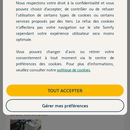
Nous respectons votre droit à la confidentialité et vous
Chauffage
Participer au fil de discussion
pouvez choisir d’accepter, de contrôler ou de refuser
l'utilisation de certains types de cookies ou certains
services proposés par des tiers. Le refus des cookies
Autres produits
n’affectera pas votre navigation sur le site Somfy
Réponses
cependant votre expérience utilisateur sera moins
optimale.
Bonjour,
Vous pouvez changer d'avis ou retirer votre
Devis avec un pro
Est-ce que votre boitier à un bornier Start ?
consentement à tout moment via le centre de
Si non : 24v = 5/6 et contact sec = BUS 3/4.
préférences des cookies. Pour plus d’informations,
Si oui: 24v = 7/9 et contact sec = 5/6 start.
veuillez consulter notre
politique de cookies
.
Contact
CdL
Anonyme
il y a environ 5 ans
Boutique
TOUT ACCEPTER
Gérer mes préférences
Bonjour, voilà une photo.