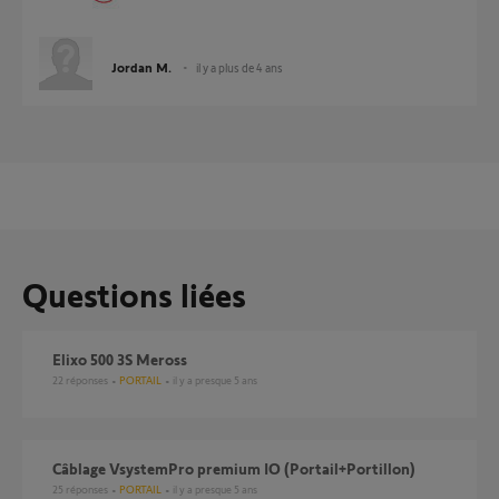
Jordan M.
il y a plus de 4 ans
Questions liées
Elixo 500 3S Meross
22
réponses
PORTAIL
il y a presque 5 ans
Câblage VsystemPro premium IO (Portail+Portillon)
25
réponses
PORTAIL
il y a presque 5 ans