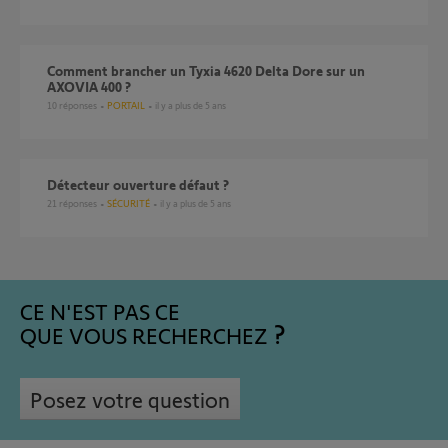
Comment brancher un Tyxia 4620 Delta Dore sur un
AXOVIA 400 ?
10
réponses
PORTAIL
il y a plus de 5 ans
détecteur ouverture défaut ?
21
réponses
SÉCURITÉ
il y a plus de 5 ans
CE N'EST PAS CE
QUE VOUS RECHERCHEZ
Posez votre question