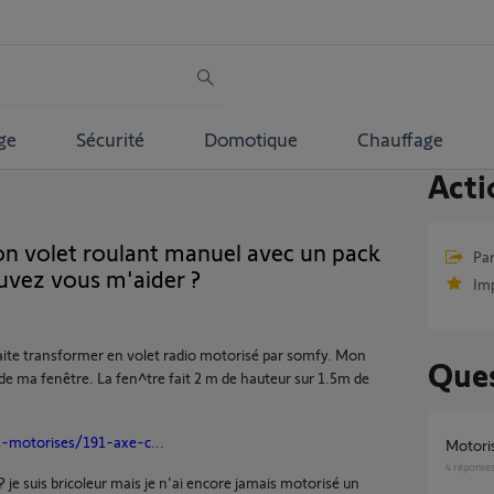
ge
Sécurité
Domotique
Chauffage
Acti
on volet roulant manuel avec un pack
Par
vez vous m'aider ?
Im
haite transformer en volet radio motorisé par somfy. Mon
Ques
 de ma fenêtre. La fen^tre fait 2 m de hauteur sur 1.5m de
s-motorises/191-axe-c...
Motor
4
réponse
je suis bricoleur mais je n'ai encore jamais motorisé un