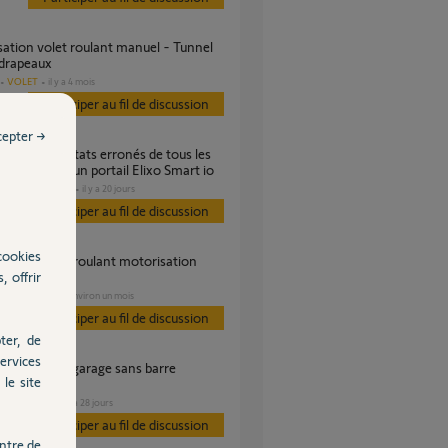
 drapeaux
VOLET
il y a 4 mois
Participer au fil de discussion
cepter →
après ajout d’un portail Elixo Smart io
DOMOTIQUE
il y a 20 jours
s
Participer au fil de discussion
cookies
, offrir
fils
VOLET
il y a environ un mois
Participer au fil de discussion
ter, de
ervices
le site
e, possible?
GARAGE
il y a 28 jours
s
Participer au fil de discussion
ntre de