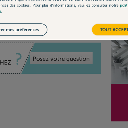
ences des cookies. Pour plus d’informations, veuillez consulter notre
poli
s
.
 5 ans
Inter
er mes préférences
TOUT ACCEP
Posez votre question
CHEZ