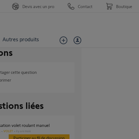
Devis avec un pro
Contact
Boutique
Autres produits
ons
tager cette question
primer
tions liées
isation volet roulant manuel
VOLET
il y a 4 mois
s
Participer au fil de discussion