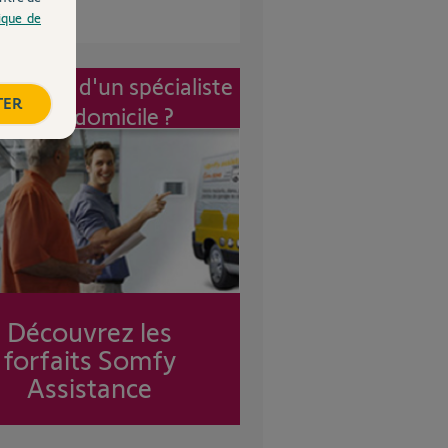
tique de
vention d'un spécialiste
TER
à mon domicile ?
Découvrez les
forfaits Somfy
Assistance