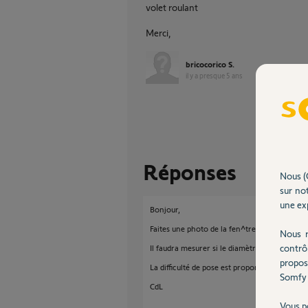
volet roulant
Merci,
bricocorico S.
il y a presque 5 ans
Réponses
Nous (
sur not
une exp
Bonjour,
Faites une photo de la fen^tre entière avec l
Nous r
contrô
Il faudra mesurer si le diamètre de l'axe avec
propos
La difficulté de pose est proportionnelle à vo
Somfy 
CdL
Vous p