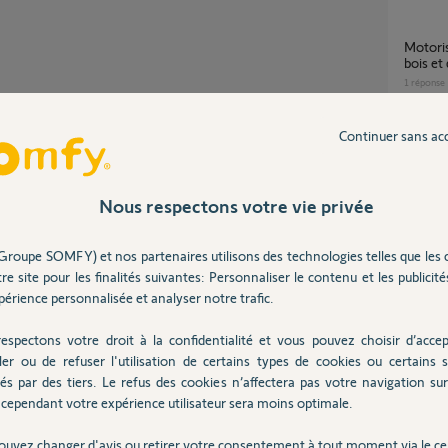
Motorisation volet roulant manuel - Tunnel
bois et
1
réponse
Continuer sans ac
TaHoma Switch – états erronés de tous les
Partager cette question
volets 
4
réponse
Participer au fil de discussion
Nous respectons votre vie privée
Groupe SOMFY) et nos partenaires utilisons des technologies telles que les 
branchement volet roulant motorisation
re site pour les finalités suivantes: Personnaliser le contenu et les publicités
radio 5 
érience personnalisée et analyser notre trafic.
1
réponse
e coffre ouvert.
espectons votre droit à la confidentialité et vous pouvez choisir d’accep
ler ou de refuser l'utilisation de certains types de cookies ou certains s
 le tablier enroulé entre bien dans le coffre.
Motorisation porte garage sans barre
és par des tiers. Le refus des cookies n’affectera pas votre navigation sur 
palpeus
tre niveau de bricoleur.
cependant votre expérience utilisateur sera moins optimale.
9
réponse
ouvez changer d'avis ou retirer votre consentement à tout moment via le ce