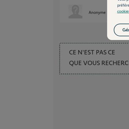
préfér
cookie
Anonyme
il y a presque
Gér
CE N'EST PAS CE
QUE VOUS RECHER