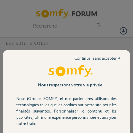
Particuliers
Professionnels
Forum
LES SUJETS VOLET
Volet
moteur jet 10/17 ?
Continuer sans accepter →
Bonjour,
Portail
Pouvez vous me fournir la documentation du moteur somfy jet
10/17
acheté en 2019
Garage
Nous respectons votre vie privée
cordialement
Rémi
Nous (Groupe SOMFY) et nos partenaires utilisons des
Sécurité
technologies telles que les cookies sur notre site pour les
Merci,
finalités suivantes: Personnaliser le contenu et les
publicités, offrir une expérience personnalisée et analyser
Domotique
REMI B.
notre trafic.
il y a plus de 4 ans