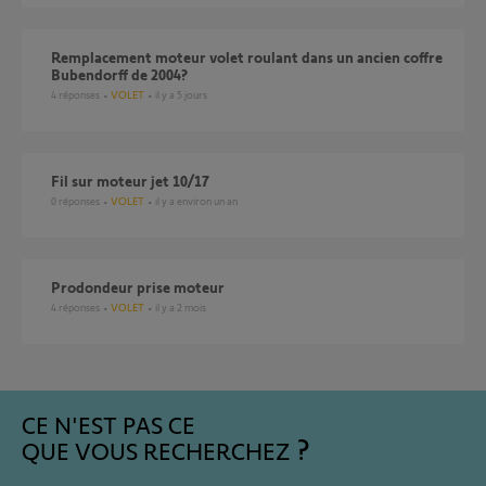
Remplacement moteur volet roulant dans un ancien coffre
Bubendorff de 2004?
4
réponses
VOLET
il y a 5 jours
Fil sur moteur jet 10/17
0
réponses
VOLET
il y a environ un an
Prodondeur prise moteur
4
réponses
VOLET
il y a 2 mois
CE N'EST PAS CE
QUE VOUS RECHERCHEZ