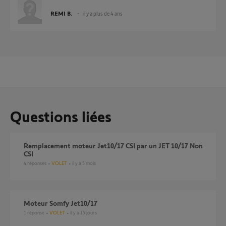
REMI B.
il y a plus de 4 ans
Questions liées
Remplacement moteur Jet10/17 CSI par un JET 10/17 Non
CSI
4
réponses
VOLET
il y a 5 mois
Moteur Somfy Jet10/17
1
réponse
VOLET
il y a 15 jours