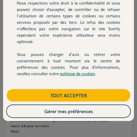
Participer au fil de discussion
Nous respectons votre droit à la confidentialité et vous
Chauffage
pouvez choisir d’accepter, de contrôler ou de refuser
l'utilisation de certains types de cookies ou certains
services proposés par des tiers. Le refus des cookies
Autres produits
Réponses
n’affectera pas votre navigation sur le site Somfy
cependant votre expérience utilisateur sera moins
optimale.
Bonjour
Ce produit fait partie de la gamme professionnelle. Que chercez-vous
Vous pouvez changer d'avis ou retirer votre
Devis avec un pro
exactement ?
consentement à tout moment via le centre de
préférences des cookies. Pour plus d’informations,
lt50_notice franc...
1,1 Mo
veuillez consulter notre
politique de cookies
.
Contact
Jean-Luc B.
il y a plus de 4 ans
Boutique
TOUT ACCEPTER
Gérer mes préférences
je cherche comment on règle les fins de courses de ce moteur .
merci JLB pour la notice.
Rémi