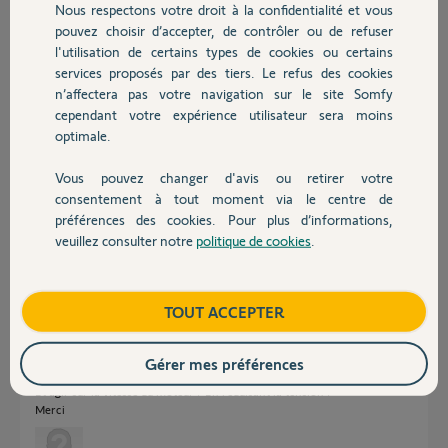
Participer au fil de discussion
Nous respectons votre droit à la confidentialité et vous
Chauffage
pouvez choisir d’accepter, de contrôler ou de refuser
l'utilisation de certains types de cookies ou certains
services proposés par des tiers. Le refus des cookies
Autres produits
Réponses
n’affectera pas votre navigation sur le site Somfy
cependant votre expérience utilisateur sera moins
optimale.
Bonjour,
Non aucun réglage possible.
Vous pouvez changer d'avis ou retirer votre
Devis avec un pro
Il faudra inverser M1 et M2, et, le cas échéant, inverser la battée sur le
consentement à tout moment via le centre de
vantail.
préférences des cookies. Pour plus d’informations,
CdL
veuillez consulter notre
politique de cookies
.
Contact
Anonyme
il y a plus de 4 ans
Boutique
TOUT ACCEPTER
Gérer mes préférences
Bonjour...
Et agir sur la vitesse du moteur ? En réduisant la tension ?
Merci