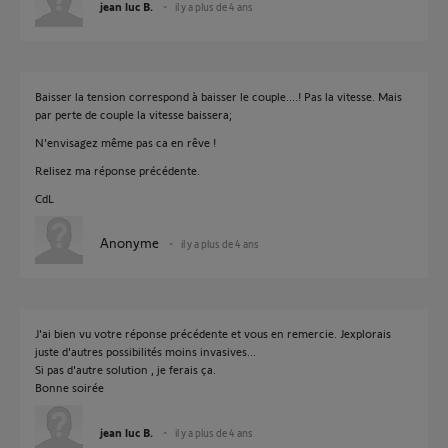
jean luc B.
il y a plus de 4 ans
Baisser la tension correspond à baisser le couple....! Pas la vitesse. Mais
par perte de couple la vitesse baissera;
N'envisagez même pas ca en rêve !
Relisez ma réponse précédente.
CdL
Anonyme
il y a plus de 4 ans
J'ai bien vu votre réponse précédente et vous en remercie. Jexplorais
juste d'autres possibilités moins invasives...
Si pas d'autre solution , je ferais ça.
Bonne soirée
jean luc B.
il y a plus de 4 ans