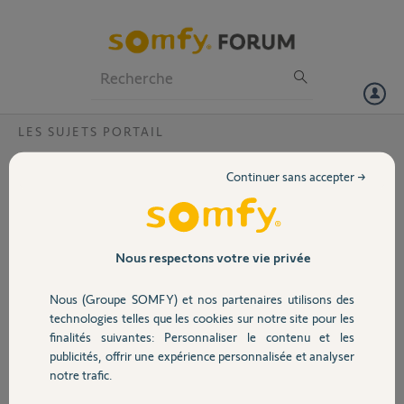
Particuliers
Professionnels
Forum
LES SUJETS PORTAIL
Volet
vantaux disymétriques
Continuer sans accepter →
Bonjour,
Portail
J'ai un système EVOLIA sur un portail disymétrique, le petit vantail
(celui qui doit se fermer en second) s'ouvre à 75°, et le grand vantail
s'ouvre à 110°... et comme il a plus de course à faire, il se ferme en
Garage
Nous respectons votre vie privée
second
Le délai entre le démarrage des 2 moteurs est il réglable ?
Nous (Groupe SOMFY) et nos partenaires utilisons des
Sécurité
technologies telles que les cookies sur notre site pour les
Merci,
finalités suivantes: Personnaliser le contenu et les
publicités, offrir une expérience personnalisée et analyser
Domotique
jean luc B.
notre trafic.
il y a plus de 4 ans