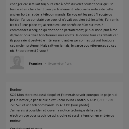
changer car il fallait toujours être à côté du volet roulant pour qu'il se
ferme et en cherchant bien j'ai finalement retrouvé la notice de cette
ancien boitier et de la télécommande. En voyant les petit fil rouge du
boitier, j'ai pu constaté que ceux ci n'avait pas bien été installés, j'ai remis
les fils à leur place et j'ai retrouvé une portée de 30m sur mes 2
commandes d'origine qui fontionne parfaitement, je n'ai donc plus à me
déplacer pour faire fonctionner mes volets. Je donne tous ces détails car
ils pourraient peut-être intéresser d'autres personnes qui ont toujours
cet ancien système. Mais sait-on jamais, je garde vos références au cas
où. Encore merci à vous !
Francine
il y a environ 4 ans
Bonjour
SOS Mon store est aussi bloqué et j'aimerais savoir pourquoi le pb je n'ai
pas la notice je pense que c'est Radio Wind Control S 433" (REF ERRT
728 520 et une télécommande TS 433 DP (voir photo).
J'aimerais si possible retrouver la notice technique de la carte
électronique pour savoir ce qui cloche et aussi la tension en entrée du
moteur
Cordialement et merci