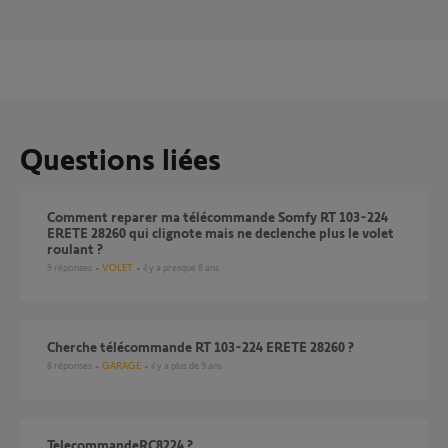
Questions liées
Comment reparer ma télécommande Somfy RT 103-224
ERETE 28260 qui clignote mais ne declenche plus le volet
roulant ?
9
réponses
VOLET
il y a presque 8 ans
Cherche télécommande RT 103-224 ERETE 28260 ?
8
réponses
GARAGE
il y a plus de 9 ans
telecommandeRC8224 ?