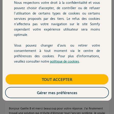
Nous respectons votre droit à la confidentialité et vous
Chauffage
Participer au fil de discussion
pouvez choisir d’accepter, de contrôler ou de refuser
l'utilisation de certains types de cookies ou certains
services proposés par des tiers. Le refus des cookies
Autres produits
Réponses
n’affectera pas votre navigation sur le site Somfy
cependant votre expérience utilisateur sera moins
optimale.
Bonjour Francine,
Vous pouvez changer d'avis ou retirer votre
Devis avec un pro
Cette télécommande ne sera en effet plus fabriquée. Il est donc
consentement à tout moment via le centre de
nécessaire de changer le récepteur et la télécommande.
préférences des cookies. Pour plus d’informations,
Vous pouvez donc vous équiper en lieu et place d'un micro-module pour
veuillez consulter notre
politique de cookies
.
volet roulant (Ref:2401162) et d'une télécommande type Smoove RTS
Contact
(Ref: 2401102).
Bonne journée,
Boutique
TOUT ACCEPTER
Gaëlle B.
il y a environ 4 ans
Gérer mes préférences
Bonjour Gaëlle B et merci beaucoup pour votre réponse. J'ai finalement
trouvé une solution qui m'évite d'éliminer tout l'ancien système. Je voulai