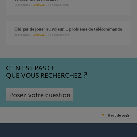
14
réponses
GARAGE
il y a plus d'un an
Obliger de jouer au voleur.... problème de télécommande
21
réponses
GARAGE
il y a plus de 9 ans
CE N'EST PAS CE
QUE VOUS RECHERCHEZ
Posez votre question
Haut de page