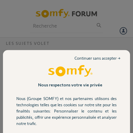
Particuliers
Professionnels
Forum
LES SUJETS VOLET
Volet
Quel boitier récepteur Somfy remplace un
Continuer sans accepter →
ancien boitier datant de 1998 dont la
Portail
télécommade est RT 103 224 ERETE 28260
?
Garage
Nous respectons votre vie privée
Bonjour,
Je souhaiterai faire un programme journalier de mon volet roulant et
Nous (Groupe SOMFY) et nos partenaires utilisons des
de ce fait, comme ce boitier et sa télécommande ne sont pas
Sécurité
duplicable, J'aimerai savoir quel récepteur est compatible.
technologies telles que les cookies sur notre site pour les
Merci d'avance pour votre réponse
finalités suivantes: Personnaliser le contenu et les
publicités, offrir une expérience personnalisée et analyser
Domotique
notre trafic.
Francine
il y a environ 4 ans