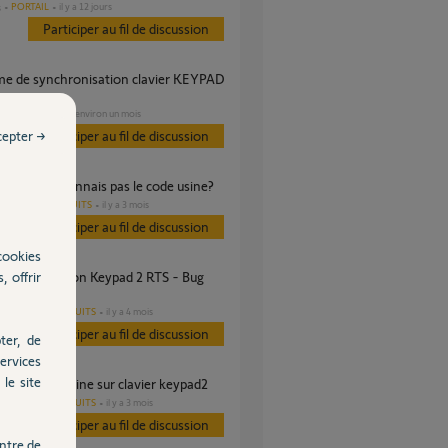
PORTAIL
il y a 12 jours
s
Participer au fil de discussion
PORTAIL
il y a environ un mois
cepter →
Participer au fil de discussion
 2 rts ne reconnais pas le code usine?
AUTRES PRODUITS
il y a 3 mois
Participer au fil de discussion
cookies
, offrir
érie 2022 ?
AUTRES PRODUITS
il y a 4 mois
s
Participer au fil de discussion
ter, de
ervices
le site
mer le code usine sur clavier keypad2
AUTRES PRODUITS
il y a 3 mois
s
Participer au fil de discussion
ntre de