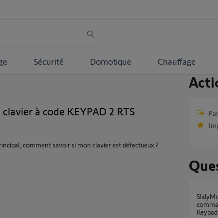
ge
Sécurité
Domotique
Chauffage
Acti
clavier à code KEYPAD 2 RTS
Par
Im
rincipal, comment savoir si mon clavier est défectueux ?
Ques
SlidyMoove 300 RTS : deux moteurs
comman
Keypad 