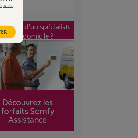
tique de
vention d'un spécialiste
TER
à mon domicile ?
Découvrez les
forfaits Somfy
Assistance