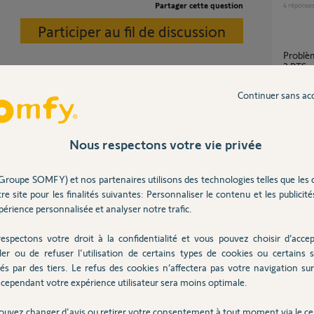
Partager cette question
4
réponse
Participer au fil de discussion
Problème de synchronisation clavier KEYPAD
2 RTS
1
réponse
Continuer sans ac
Keypad
Nous respectons votre vie privée
1
réponse
Groupe SOMFY) et nos partenaires utilisons des technologies telles que les 
re site pour les finalités suivantes: Personnaliser le contenu et les publicités
e 4 ans
Perte de configuration Keypad 2 RTS - Bug
connu s
érience personnalisée et analyser notre trafic.
3
réponse
espectons votre droit à la confidentialité et vous pouvez choisir d’accep
ler ou de refuser l'utilisation de certains types de cookies ou certains s
és par des tiers. Le refus des cookies n’affectera pas votre navigation sur 
suppri
cependant votre expérience utilisateur sera moins optimale.
2
réponse
Posez votre question
ouvez changer d'avis ou retirer votre consentement à tout moment via le ce