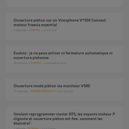
Ouverture pieton sur un Visiophone V®350 Connect
moteur freevia essential
7
réponses
PORTAIL
il y a 6 mois
Evolvia : je ne peux activer ni fermeture automatique ni
ouverture pietonne
13
réponses
PORTAIL
il y a environ un an
ouverture mode piéton via moniteur V500
25
réponses
AUTRES PRODUITS
il y a 11 mois
voulant reprogrammer clavier RTS, les voyants moteur P
clignote et ouverture piéton est fixe. comment les
éteindre?
1
réponse
PORTAIL
il y a 7 mois