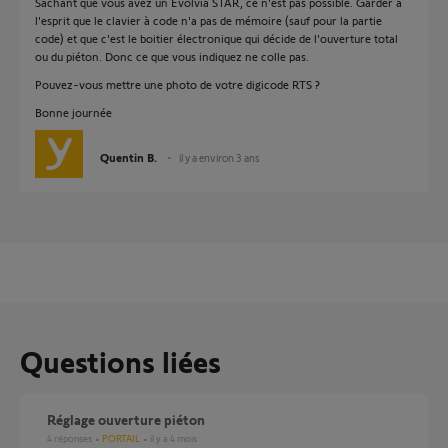
Sachant que vous avez un Evolvia STAR, ce n'est pas possible. Garder à
l'esprit que le clavier à code n'a pas de mémoire (sauf pour la partie
code) et que c'est le boitier électronique qui décide de l'ouverture total
ou du piéton. Donc ce que vous indiquez ne colle pas.
Pouvez-vous mettre une photo de votre digicode RTS ?
Bonne journée
Quentin B.
il y a environ 3 ans
Questions liées
Réglage ouverture piéton
4
réponses
PORTAIL
il y a 4 mois