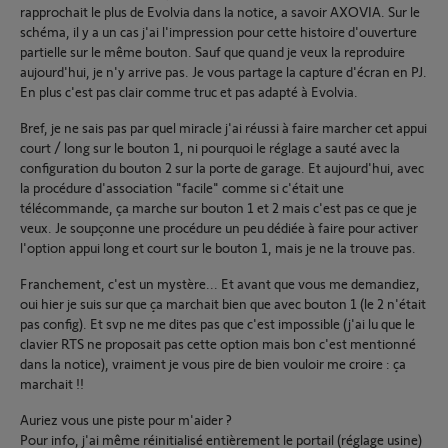
rapprochait le plus de Evolvia dans la notice, a savoir AXOVIA. Sur le
schéma, il y a un cas j'ai l'impression pour cette histoire d'ouverture
partielle sur le même bouton. Sauf que quand je veux la reproduire
aujourd'hui, je n'y arrive pas. Je vous partage la capture d'écran en PJ.
En plus c'est pas clair comme truc et pas adapté à Evolvia.
Bref, je ne sais pas par quel miracle j'ai réussi à faire marcher cet appui
court / long sur le bouton 1, ni pourquoi le réglage a sauté avec la
configuration du bouton 2 sur la porte de garage. Et aujourd'hui, avec
la procédure d'association "facile" comme si c'était une
télécommande, ça marche sur bouton 1 et 2 mais c'est pas ce que je
veux. Je soupçonne une procédure un peu dédiée à faire pour activer
l'option appui long et court sur le bouton 1, mais je ne la trouve pas.
Franchement, c'est un mystère... Et avant que vous me demandiez,
oui hier je suis sur que ça marchait bien que avec bouton 1 (le 2 n'était
pas config). Et svp ne me dites pas que c'est impossible (j'ai lu que le
clavier RTS ne proposait pas cette option mais bon c'est mentionné
dans la notice), vraiment je vous pire de bien vouloir me croire : ça
marchait !!
Auriez vous une piste pour m'aider ?
Pour info, j'ai même réinitialisé entièrement le portail (réglage usine)