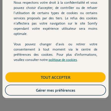
Nous respectons votre droit à la confidentialité et vous
Chauffage
pouvez choisir d’accepter, de contrôler ou de refuser
patrick G.
l'utilisation de certains types de cookies ou certains
il y a plus de 2 ans
services proposés par des tiers. Le refus des cookies
Autres produits
Participer au fil de discussion
n’affectera pas votre navigation sur le site Somfy
cependant votre expérience utilisateur sera moins
optimale.
Réponses
Vous pouvez changer d'avis ou retirer votre
Devis avec un pro
consentement à tout moment via le centre de
préférences des cookies. Pour plus d’informations,
Bonjour Patrick,
veuillez consulter notre
politique de cookies
.
Contact
C'est un moteur de la marque SIMU et non SOMFY, je vous invite donc à
voir avec le service client de chez SIMU qui sera plus à même de vous
apporter une réponse appropriée.
Boutique
TOUT ACCEPTER
Bonne journée,
Gérer mes préférences
Quentin B.
il y a plus de 2 ans