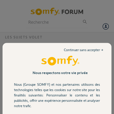
Particuliers
Professionnels
Forum
LES SUJETS VOLET
Volet
changement moteur SOMFY,
Continuer sans accepter →
Bonjour, sur le moteur qui est à
Portail
changer les ref sont :SIMU 125W
507.18H 500.407? Je ne trouve pas
sur le site l'équivalant...
Garage
Nous respectons votre vie privée
Merci de votre aide.
Nous (Groupe SOMFY) et nos partenaires utilisons des
Merci,
Sécurité
technologies telles que les cookies sur notre site pour les
finalités suivantes: Personnaliser le contenu et les
publicités, offrir une expérience personnalisée et analyser
Domotique
notre trafic.