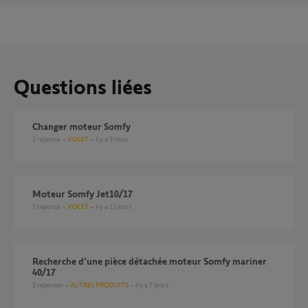
Questions liées
Changer moteur Somfy
1
réponse
VOLET
il y a 3 mois
Moteur Somfy Jet10/17
1
réponse
VOLET
il y a 13 jours
Recherche d’une pièce détachée moteur Somfy mariner
40/17
2
réponses
AUTRES PRODUITS
il y a 7 jours