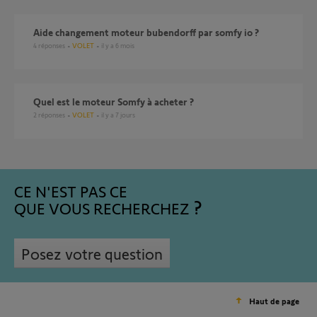
Aide changement moteur bubendorff par somfy io ?
4
réponses
VOLET
il y a 6 mois
Quel est le moteur Somfy à acheter ?
2
réponses
VOLET
il y a 7 jours
CE N'EST PAS CE
QUE VOUS RECHERCHEZ
Posez votre question
Haut de page