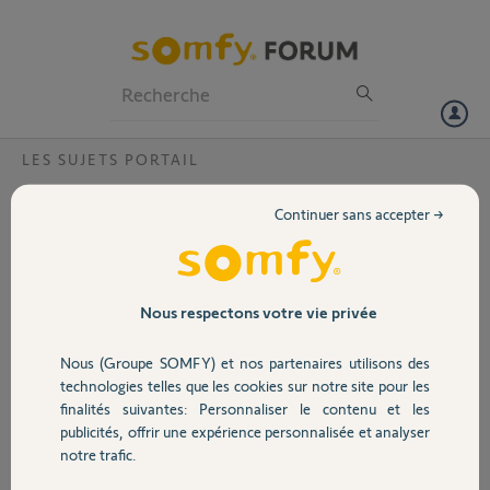
Particuliers
Professionnels
Forum
LES SUJETS PORTAIL
Volet
Somfy CTRL Box 3S ixengo rts. Co to je za
Continuer sans accepter →
typ transformátoru ? A kde koupím?
Portail
Dobrý den, prosím o radu k použitému transformátoru na zakladní
desce pohonu vrat somfy . Potřeboval bych vědět co to je za
Garage
transformátor , primární a sekundární napětí, a nebo kde koupím?
Nous respectons votre vie privée
moc děkuji
Nous (Groupe SOMFY) et nos partenaires utilisons des
Merci,
Sécurité
technologies telles que les cookies sur notre site pour les
finalités suivantes: Personnaliser le contenu et les
Petr K.
publicités, offrir une expérience personnalisée et analyser
Domotique
il y a plus de 2 ans
notre trafic.
Participer au fil de discussion