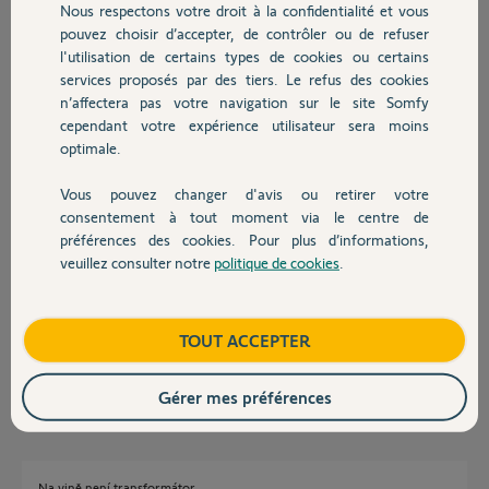
Nous respectons votre droit à la confidentialité et vous
Chauffage
pouvez choisir d’accepter, de contrôler ou de refuser
l'utilisation de certains types de cookies ou certains
Réponses
services proposés par des tiers. Le refus des cookies
Autres produits
n’affectera pas votre navigation sur le site Somfy
cependant votre expérience utilisateur sera moins
Dobré ráno,
optimale.
Transformátor není nikdy vadný.
Vous pouvez changer d'avis ou retirer votre
Devis avec un pro
consentement à tout moment via le centre de
Richy C.
il y a plus de 2 ans
préférences des cookies. Pour plus d’informations,
veuillez consulter notre
politique de cookies
.
Contact
Dobrý den , bohužel ja mam vadný tento transformátor, nedává žádné
Boutique
TOUT ACCEPTER
sekundární napětí.
Petr K.
il y a plus de 2 ans
Gérer mes préférences
Na vině není transformátor.