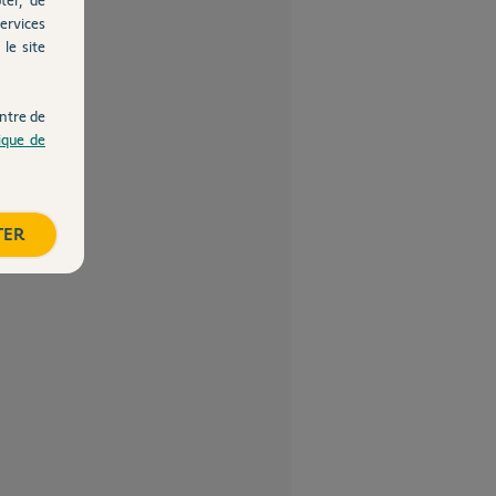
ervices
le site
ntre de
tique de
TER