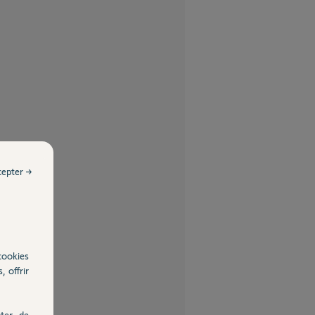
cepter →
cookies
, offrir
ter, de