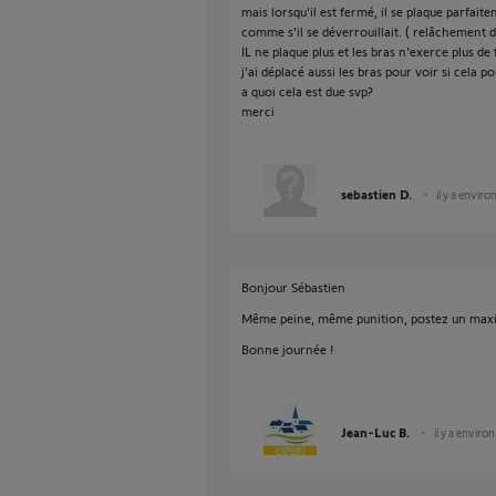
mais lorsqu'il est fermé, il se plaque parfait
comme s'il se déverrouillait. ( relâchement 
IL ne plaque plus et les bras n'exerce plus de
j'ai déplacé aussi les bras pour voir si cela 
a quoi cela est due svp?
merci
sebastien D.
il y a enviro
Bonjour Sébastien
Même peine, même punition, postez un maxi
Bonne journée !
Jean-Luc B.
il y a enviro