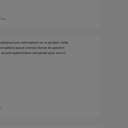
 2 ans
ienveillance une information sur le produit. Cette
orisations que je connais forcer en position
. Je joint quand même une photo pour avis et
ns