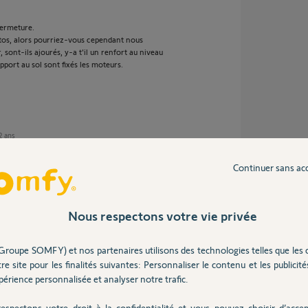
fermeture.
otos, alors pourriez-vous cependant nous
 sont-ils ajourés, y-a t'il un renfort au niveau
apport au sol sont fixés les moteurs.
 2 ans
Continuer sans ac
ns mon dernier post. Réponds elle à votre
Nous respectons votre vie privée
r mesurer mais je le ferai dès que possible.
correctement les portails si elle ne se
 ?
Groupe SOMFY) et nos partenaires utilisons des technologies telles que les 
z Brico Dépot ce n'était pas une grande
re site pour les finalités suivantes: Personnaliser le contenu et les publicités
érience personnalisée et analyser notre trafic.
 forum existent sur le même sujet.
. J'aurai du me renseigner au préalable avant
espectons votre droit à la confidentialité et vous pouvez choisir d’accep