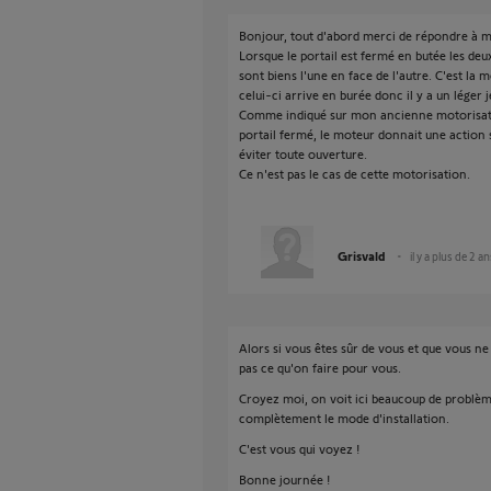
Bonjour, tout d'abord merci de répondre à ma
Lorsque le portail est fermé en butée les deu
sont biens l'une en face de l'autre. C'est la 
celui-ci arrive en burée donc il y a un léger j
Comme indiqué sur mon ancienne motorisatio
portail fermé, le moteur donnait une action 
éviter toute ouverture.
Ce n'est pas le cas de cette motorisation.
Grisvald
il y a plus de 2 a
Alors si vous êtes sûr de vous et que vous ne 
pas ce qu'on faire pour vous.
Croyez moi, on voit ici beaucoup de problèm
complètement le mode d'installation.
C'est vous qui voyez !
Bonne journée !