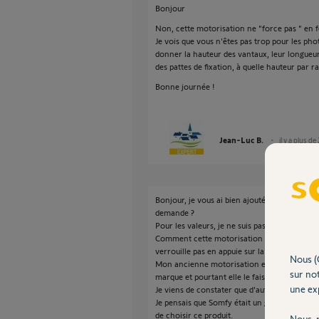
Bonjour
Non, cette motorisation ne "force pas " en 
Je vois que vous n'êtes pas trop pour les ph
donner la hauteur des vantaux, leur longueur,
des pattes de fixation, à quelle hauteur par r
Bonne journée !
Jean-Luc B.
il y a plus de
Bonjour, je vous ai bien ajouté une photo da
demande ?
Pour les valeurs, je ne suis pas sur place pou
Comment cette motorisation peut elle fermer 
verrouille pas en appuie sur la butée centrale
Nous (
Mon ancienne motorisation etait acheté che
sur not
marque et pourtant elle le faisait.
une exp
Je viens de constater que d'autre post sur le
Je pensais que Somfy était un gage de qualité
de choisir ce produit.
Nous r