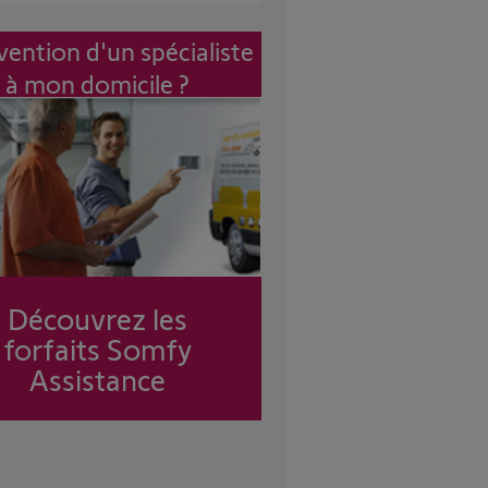
vention d'un spécialiste
à mon domicile ?
Découvrez les
forfaits Somfy
Assistance