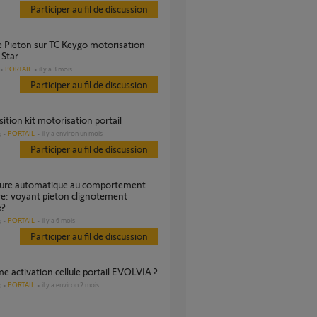
Participer au fil de discussion
 Star
PORTAIL
il y a 3 mois
Participer au fil de discussion
ition kit motorisation portail
PORTAIL
il y a environ un mois
s
Participer au fil de discussion
re: voyant pieton clignotement
e?
PORTAIL
il y a 6 mois
s
Participer au fil de discussion
me activation cellule portail EVOLVIA ?
PORTAIL
il y a environ 2 mois
s