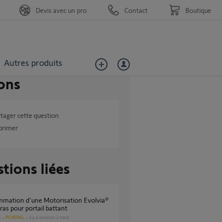
Devis avec un pro
Contact
Boutique
Autres produits
ons
tager cette question
primer
tions liées
bras pour portail battant
PORTAIL
il y a environ 2 mois
s