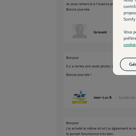
Je vous remercie à l'avance pour vos répons
contrô
Bonne journée.
propos
Somfy 
Vous p
Grisvald
il y a plus de 2 a
préfér
cookie
Bonjour
Gér
Il y a certes une seule photo. Une ou deux p
Bonne journée !
Jean-Luc B.
il y a plus de
Bonjour
j'ai acheté le même kit et j'ai également le
le portail fonctionne très bien.