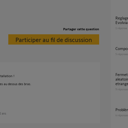
Reglage Pieton sur TC Keygo motorisation
Evolvia
1
réponse
Partager cette question
Participer au fil de discussion
Compos
5
réponse
Fermeture automatique au comportement
allation !
aleatoi
etrang
s au dessus des bras.
9
réponse
Problè
 2 ans
4
réponse