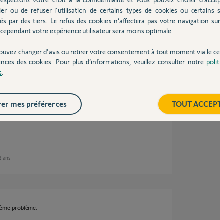
es.
ler ou de refuser l'utilisation de certains types de cookies ou certains s
és par des tiers. Le refus des cookies n’affectera pas votre navigation sur 
cependant votre expérience utilisateur sera moins optimale.
ouvez changer d'avis ou retirer votre consentement à tout moment via le ce
ns
ences des cookies. Pour plus d’informations, veuillez consulter notre
poli
s
.
er mes préférences
TOUT ACCEP
hotos de l'ensemble seraient bienvenues.
 2 ans
 même problème.