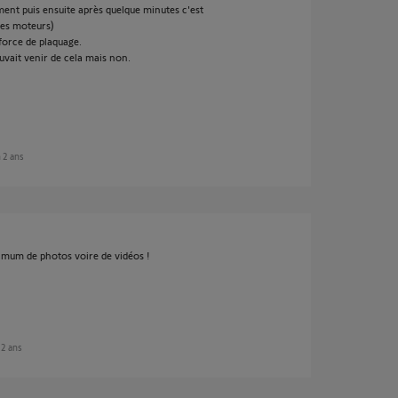
ement puis ensuite après quelque minutes c'est
des moteurs)
 force de plaquage.
pouvait venir de cela mais non.
n 2 ans
mum de photos voire de vidéos !
n 2 ans