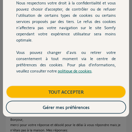
Nous respectons votre droit à la confidentialité et vous
Chauffage
pouvez choisir d’accepter, de contrôler ou de refuser
l'utilisation de certains types de cookies ou certains
Réponses
services proposés par des tiers. Le refus des cookies
Autres produits
n’affectera pas votre navigation sur le site Somfy
cependant votre expérience utilisateur sera moins
Bonjour,
optimale.
Est-ce qu'il fonctionne sur batterie de secours ?
Vous pouvez changer d'avis ou retirer votre
Quel est son âge ?
Devis avec un pro
consentement à tout moment via le centre de
Photos des ses étiquettes ?
préférences des cookies. Pour plus d’informations,
veuillez consulter notre
politique de cookies
.
Quels voyants sont allumés fixe ou clignotant ?
Contact
Quelle tension mesurez-vous sur les bornes + et - 24 Volts ?
Boutique
TOUT ACCEPTER
Richy C.
il y a plus de 2 ans
Gérer mes préférences
Bonjour,
merci pour votre réponse et désolé pour le délai à vous répondre mais je
n'étais pas à la maison. Mes réponses: