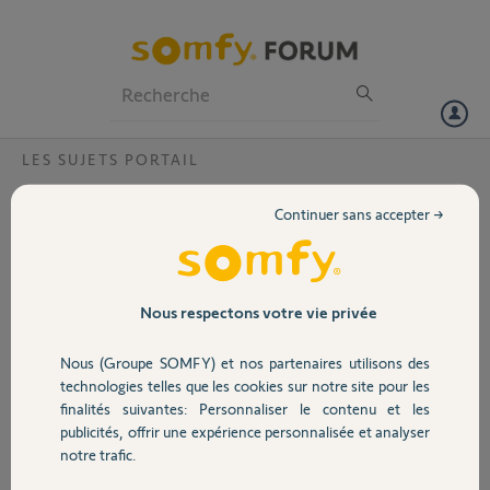
Particuliers
Professionnels
Forum
LES SUJETS PORTAIL
Volet
moteur slidymoove alimenté en 220 mais
Continuer sans accepter →
ne fonctionne pas?
Portail
Bonjour,
j'ai mon moteur slidymoove alimenté en 220 mais ne fonctionne
Garage
pas?
Nous respectons votre vie privée
Merci de me dire où chercher.
Nous (Groupe SOMFY) et nos partenaires utilisons des
Merci,
Sécurité
technologies telles que les cookies sur notre site pour les
finalités suivantes: Personnaliser le contenu et les
Yves L.
publicités, offrir une expérience personnalisée et analyser
Domotique
il y a plus de 2 ans
notre trafic.
Participer au fil de discussion