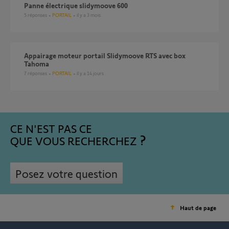
Panne électrique slidymoove 600
5
réponses
PORTAIL
il y a 3 mois
Appairage moteur portail Slidymoove RTS avec box
Tahoma
7
réponses
PORTAIL
il y a 14 jours
CE N'EST PAS CE
QUE VOUS RECHERCHEZ
Posez votre question
Haut de page