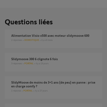
Questions liées
Alimentation Visio v500 avec moteur slidymoove 600
2
réponses
DOMOTIQUE
il y a 6 mois
slidymoove 300 6 clignote 6 fois
3
réponses
PORTAIL
il y a 19 jours
SlidyMoove de moins de 3+1 ans (de peu) en panne : prise
en charge somfy ?
1
réponse
PORTAIL
il y a 27 jours