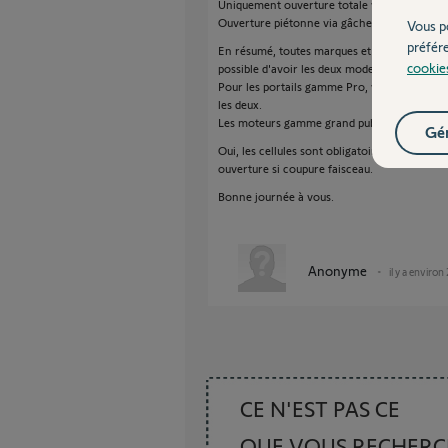
Uniquement ouverture totale via moniteur en
Ouverture piétonne via gâche électrique de p
Vous p
préfér
En résumé, toutes marques et modèles confo
cookie
possible d'avoir les deux modes d'ouverture 
Pour les portails gamme Pro, vous avez le c
les deux.
Les moteurs gamme grand public n'accepte Q
Gér
Oui, les cellules sont obligatoires sur un coul
ouverture si coupure faisceau.
Bonne journée à vous.
Anonyme
il y a environ
CE N'EST PAS CE
QUE VOUS RECHER