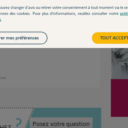
 modes filaire et/ou radio.
ortillon.
ouvez changer d'avis ou retirer votre consentement à tout moment via le ce
ences des cookies. Pour plus d’informations, veuillez consulter notre
poli
ndus de vidéophones il ne sera jamais
Inter
s
.
via le moniteur.
hoix entre ouverture piéton OU totale mais pas
UE l'ouverture totale.
er mes préférences
TOUT ACCEP
issants et stoppent le portail puis le renvoie en
 2 ans
Posez votre question
CHEZ