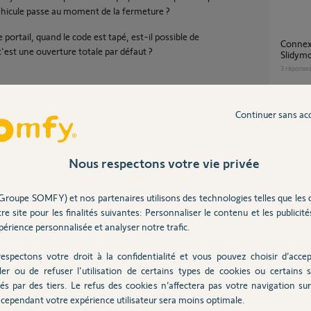
véhicule passe au moment de la fermeture ?
 portail, quand le code est tapé, est-il possible de
Connexion Interphone Aiphone et Moteur
'est une ouverture totale par défaut ?
Slidym
3
réponse
Continuer sans ac
Visiop
1
réponse
Nous respectons votre vie privée
Partager cette question
ouverture partielle du portail avec
slidym
Groupe SOMFY) et nos partenaires utilisons des technologies telles que les 
Participer au fil de discussion
6
réponse
re site pour les finalités suivantes: Personnaliser le contenu et les publicités
érience personnalisée et analyser notre trafic.
Slidym
espectons votre droit à la confidentialité et vous pouvez choisir d’accep
ler ou de refuser l'utilisation de certains types de cookies ou certains s
1
réponse
és par des tiers. Le refus des cookies n’affectera pas votre navigation sur 
mmandes et clavier à codes.
cependant votre expérience utilisateur sera moins optimale.
oir ou clavier à clef.