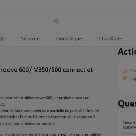
ge
Sécurité
Domotique
Chauffage
Acti
dymoove 600/ V350/500 connect et
Par
Im
avec un moteur slidymoove 600, et probablement un
Ques
ct.
rieur de faire une ouverture partielle du portail ? De faire
déclencher l'un ou l'autre en fonction de la situation ?
Ouverture partielle portail coulissant moteur
 n'aurait pas la télécommande ?
SLIDY
5
réponse
un jeu de cellule photoélectrique, c'est bien pour empêcher