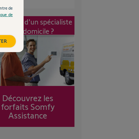
ntre de
tique de
vention d'un spécialiste
à mon domicile ?
TER
Découvrez les
forfaits Somfy
Assistance