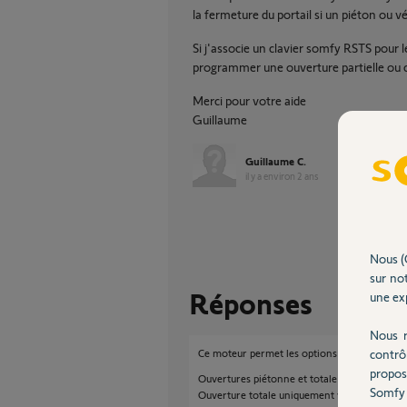
la fermeture du portail si un piéton ou 
Si j'associe un clavier somfy RSTS pour le
programmer une ouverture partielle ou c
Merci pour votre aide
Guillaume
Guillaume C.
il y a environ 2 ans
Nous (
sur not
Réponses
une exp
Nous r
contrô
Ce moteur permet les options suivantes :
propos
Ouvertures piétonne et totale via les téléco
Somfy 
Ouverture totale uniquement via bouton pouss