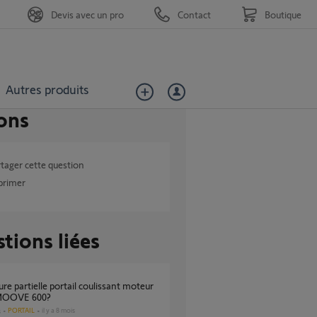
Devis avec un pro
Contact
Boutique
Autres produits
ons
tager cette question
primer
tions liées
MOOVE 600?
PORTAIL
il y a 8 mois
s