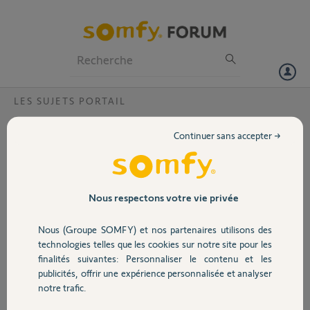
Particuliers
Professionnels
Forum
LES SUJETS PORTAIL
Volet
,moteur monseigneurchambord mvae250,.
Continuer sans accepter →
Bonjour, je recherche la documention du boitier electronque
Portail
raccordemene desmoteurs :et programmation de l
ensemble.cordialement.
Garage
Nous respectons votre vie privée
Merci,
Nous (Groupe SOMFY) et nos partenaires utilisons des
Sécurité
gilbert
technologies telles que les cookies sur notre site pour les
il y a environ 2 ans
finalités suivantes: Personnaliser le contenu et les
Participer au fil de discussion
publicités, offrir une expérience personnalisée et analyser
Domotique
notre trafic.