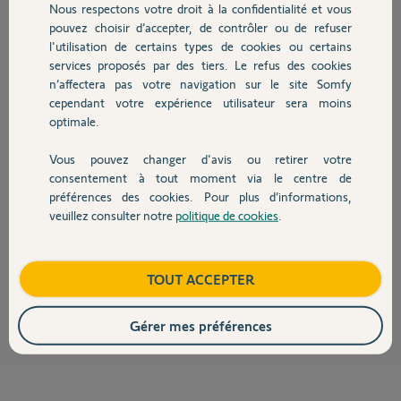
Nous respectons votre droit à la confidentialité et vous
Chauffage
Réponses
pouvez choisir d’accepter, de contrôler ou de refuser
l'utilisation de certains types de cookies ou certains
services proposés par des tiers. Le refus des cookies
Autres produits
Vous ne trouverez pas ca ici, essayez sur le Net.
n’affectera pas votre navigation sur le site Somfy
cependant votre expérience utilisateur sera moins
Bonne journée à vous.
optimale.
Anonyme
il y a environ 2 ans
Vous pouvez changer d'avis ou retirer votre
Devis avec un pro
consentement à tout moment via le centre de
préférences des cookies. Pour plus d’informations,
veuillez consulter notre
politique de cookies
.
Contact
Bonjour,
Photos de l'appareillage ?
Boutique
TOUT ACCEPTER
Richy C.
il y a environ 2 ans
Gérer mes préférences