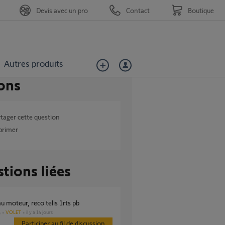
Devis avec un pro
Contact
Boutique
Autres produits
ons
tager cette question
primer
tions liées
u moteur, reco telis 1rts pb
VOLET
il y a 14 jours
s
Participer au fil de discussion