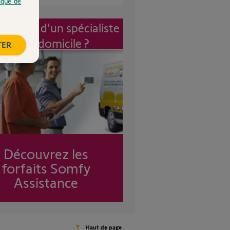
tique de
vention d'un spécialiste
à mon domicile ?
TER
Découvrez les
forfaits Somfy
Assistance
Haut de page