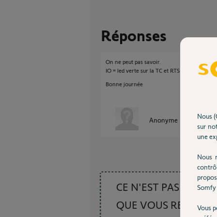
Réponses
On ne peut pas savoir.
IO = led verte sur la TC et RTS = led rouge sur
Bonne journée
Nous (
Anonyme
il y a environ
sur not
une exp
Nous r
contrô
propos
CE N'EST PAS CE
Somfy 
QUE VOUS RECHER
Vous p