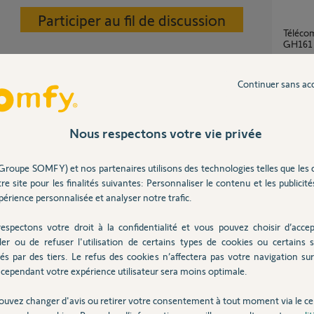
Participer au fil de discussion
Télécommande volet solus transmitter
GH161 
1
réponse
Continuer sans ac
 la TC.
Télécommande 5 canaux biprotocole io et
RTS ?
Nous respectons votre vie privée
4
réponse
Groupe SOMFY) et nos partenaires utilisons des technologies telles que les 
 2 ans
re site pour les finalités suivantes: Personnaliser le contenu et les publicités
Connec
érience personnalisée et analyser notre trafic.
2
réponse
espectons votre droit à la confidentialité et vous pouvez choisir d’accep
ler ou de refuser l'utilisation de certains types de cookies ou certains s
Tablea
és par des tiers. Le refus des cookies n’affectera pas votre navigation sur 
4
réponse
cependant votre expérience utilisateur sera moins optimale.
Posez votre question
CHEZ
ouvez changer d'avis ou retirer votre consentement à tout moment via le ce