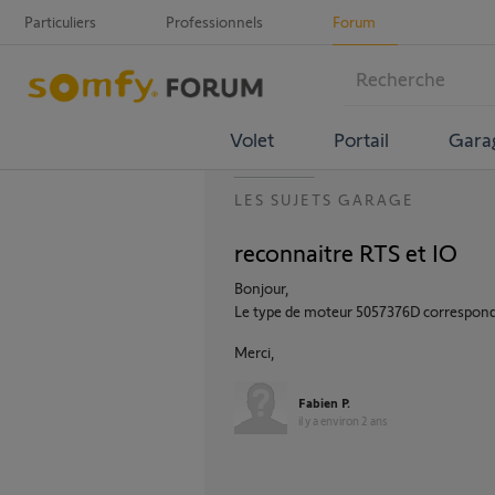
Particuliers
Professionnels
Forum
Volet
Portail
Gara
LES SUJETS GARAGE
reconnaitre RTS et IO
Bonjour,
Le type de moteur 5057376D correspon
Merci,
Fabien P.
il y a environ 2 ans