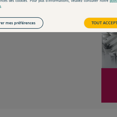
ences des cookies. Pour plus d’informations, veuillez consulter notre
poli
s
.
Inter
er mes préférences
TOUT ACCEP