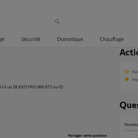
ge
Sécurité
Domotique
Chauffage
Acti
Par
Im
d il à un DEXXO PRO 800 RTS ou IO
Ques
Nouvea
2
réponse
Partager cette question