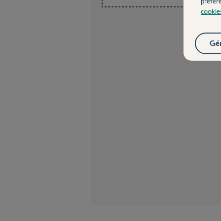
préfér
cookie
Gér