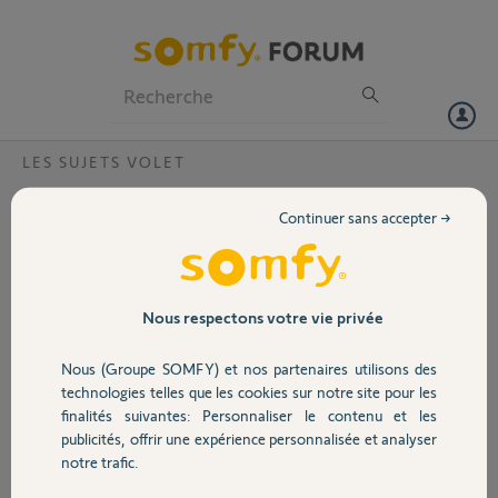
Particuliers
Professionnels
Forum
LES SUJETS VOLET
Volet
Pourquoi ma Somfy Telis 1 Rts pure ne
Continuer sans accepter →
fonctionne qu'à quelques centimètres ??
Portail
Malgré une pile neuve.
Bonjour,
Garage
Nous respectons votre vie privée
Dès que je m'éloigne la télécommande est inefficace.
Merci pour votre réponse.
Nous (Groupe SOMFY) et nos partenaires utilisons des
Sécurité
Merci,
technologies telles que les cookies sur notre site pour les
finalités suivantes: Personnaliser le contenu et les
Gérard Q.
publicités, offrir une expérience personnalisée et analyser
Domotique
il y a presque 2 ans
notre trafic.
Participer au fil de discussion