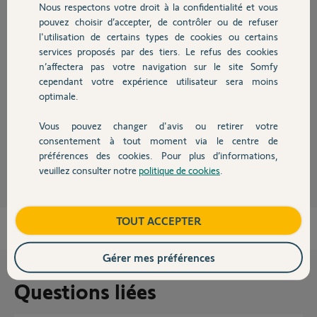
Nous respectons votre droit à la confidentialité et vous
Chauffage
pouvez choisir d’accepter, de contrôler ou de refuser
l'utilisation de certains types de cookies ou certains
Réponses
services proposés par des tiers. Le refus des cookies
Autres produits
n’affectera pas votre navigation sur le site Somfy
cependant votre expérience utilisateur sera moins
optimale.
La TC est HS.
Bonne journée
Vous pouvez changer d'avis ou retirer votre
Devis avec un pro
consentement à tout moment via le centre de
Charly
il y a presque 2 ans
préférences des cookies. Pour plus d’informations,
veuillez consulter notre
politique de cookies
.
Contact
Boutique
TOUT ACCEPTER
Gérer mes préférences
Questions liées