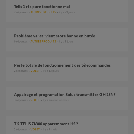
telis 1 rts pure fonctionne mal
2
réponses
AUTRES PRODUITS
il y a 29 jours
Problème va-et-vient store banne en butée
6
réponses
AUTRES PRODUITS
il y a 8 jours
perte totale de fonctionnement des télécommandes
2
réponses
VOLET
il y a 12 jours
Appairage et programation Solus transmitter GH 254 ?
3
réponses
VOLET
il y a environ un mois
TK TELIS 74300 apparemment HS ?
2
réponses
VOLET
il y a 7 mois