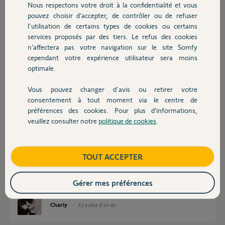
être !?
Nous respectons votre droit à la confidentialité et vous
Chauffage
pouvez choisir d’accepter, de contrôler ou de refuser
Merci de votre retour si cela vous inspire !
l'utilisation de certains types de cookies ou certains
J'ai suivi le manuel, j'appuie 2 sec sur
services proposés par des tiers. Le refus des cookies
Autres produits
n’affectera pas votre navigation sur le site Somfy
Merci,
cependant votre expérience utilisateur sera moins
optimale.
Daniel M.
il y a plus d'un an
Vous pouvez changer d'avis ou retirer votre
Participer au fil de discussion
Devis avec un pro
consentement à tout moment via le centre de
préférences des cookies. Pour plus d’informations,
veuillez consulter notre
politique de cookies
.
Contact
Réponses
Boutique
TOUT ACCEPTER
Pour être inspiré il faudrait déjà savoir de quoi on parle ?
Gérer mes préférences
Bonne journée
Charly
il y a plus d'un an