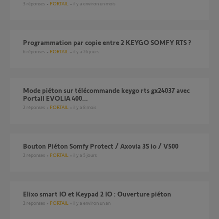
3
réponses
PORTAIL
il y a environ un mois
Programmation par copie entre 2 KEYGO SOMFY RTS ?
6
réponses
PORTAIL
il y a 26 jours
Mode piéton sur télécommande keygo rts gx24037 avec
Portail EVOLIA 400...
2
réponses
PORTAIL
il y a 8 mois
Bouton Piéton Somfy Protect / Axovia 3S io / V500
2
réponses
PORTAIL
il y a 5 jours
Elixo smart IO et Keypad 2 IO : Ouverture piéton
2
réponses
PORTAIL
il y a environ un an