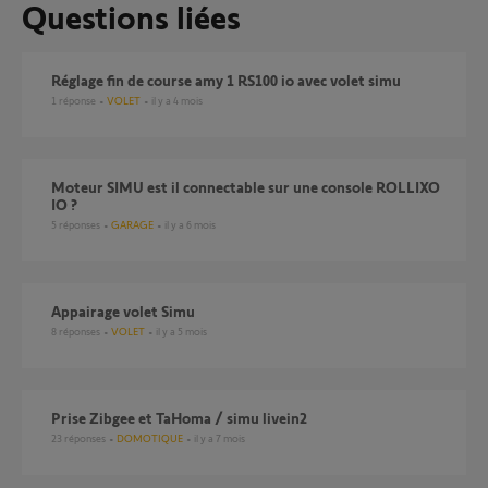
Questions liées
Réglage fin de course amy 1 RS100 io avec volet simu
1
réponse
VOLET
il y a 4 mois
Moteur SIMU est il connectable sur une console ROLLIXO
IO ?
5
réponses
GARAGE
il y a 6 mois
Appairage volet Simu
8
réponses
VOLET
il y a 5 mois
Prise Zibgee et TaHoma / simu livein2
23
réponses
DOMOTIQUE
il y a 7 mois