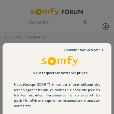
Particuliers
Professionnels
Forum
LES SUJETS GARAGE
Volet
Simu en io
Continuer sans accepter →
Bonjour à tous,
Portail
J’ai récemment acheté une maison équipée d’un
volet roulant de garage motorisé de marque
Garage
Nous respectons votre vie privée
SIMU.
Nous (Groupe SOMFY) et nos partenaires utilisons des
Je suis moyennement confiant dans le bon
Sécurité
fonctionnement de ce volet, et j’aimerais
technologies telles que les cookies sur notre site pour les
pouvoir connaître à distance sa position (fermé,
finalités suivantes: Personnaliser le contenu et les
ouvert, à 50 %, etc.), comme c’est possible pour
publicités, offrir une expérience personnalisée et analyser
Domotique
certains volets roulants électriques.
notre trafic.
Je me demande s’il serait possible de le rendre