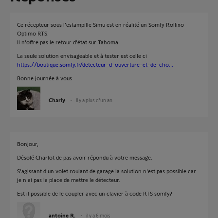
Ce récepteur sous l'estampille Simu est en réalité un Somfy Rollixo
Optimo RTS.
Il n'offre pas le retour d'état sur Tahoma.
La seule solution envisageable et à tester est celle ci
https://boutique.somfy.fr/detecteur-d-ouverture-et-de-cho...
Bonne journée à vous
Charly
il y a plus d'un an
Bonjour,
Désolé Charlot de pas avoir répondu à votre message.
S'agissant d'un volet roulant de garage la solution n'est pas possible car
je n'ai pas la place de mettre le détecteur.
Est il possible de le coupler avec un clavier à code RTS somfy?
antoine R.
il y a 6 mois