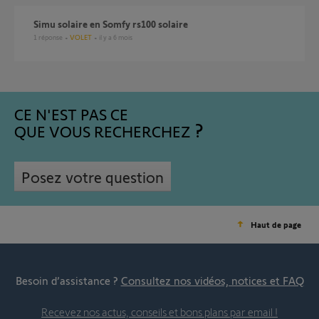
Simu solaire en Somfy rs100 solaire
1
réponse
VOLET
il y a 6 mois
CE N'EST PAS CE
QUE VOUS RECHERCHEZ
Posez votre question
Haut de page
Besoin d’assistance ?
Consultez nos vidéos, notices et FAQ
Recevez nos actus, conseils et bons plans par email !