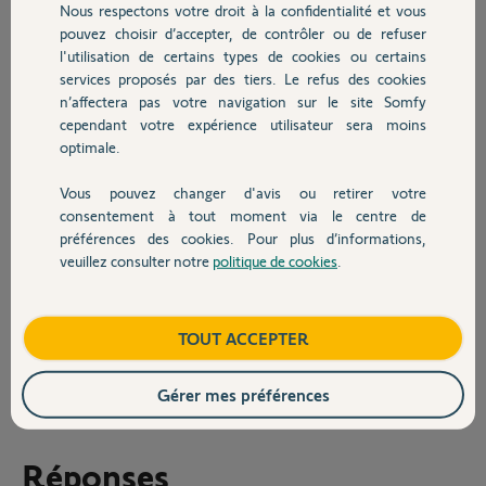
Nous respectons votre droit à la confidentialité et vous
Chauffage
compatible avec une solution de visualisation,
pouvez choisir d’accepter, de contrôler ou de refuser
soit via un adaptateur universel io, soit en ajoutant un micro-
l'utilisation de certains types de cookies ou certains
récepteur Izymo.
services proposés par des tiers. Le refus des cookies
Autres produits
n’affectera pas votre navigation sur le site Somfy
Si certains d’entre vous ont déjà mis en place ce type de configuration
cependant votre expérience utilisateur sera moins
ou ont des conseils, je suis preneur !
optimale.
Merci d’avance pour votre aide,
Bonne journée à tous !
Vous pouvez changer d'avis ou retirer votre
Devis avec un pro
consentement à tout moment via le centre de
préférences des cookies. Pour plus d’informations,
veuillez consulter notre
politique de cookies
.
Contact
antoine R.
Boutique
TOUT ACCEPTER
il y a plus d'un an
Participer au fil de discussion
Gérer mes préférences
Réponses