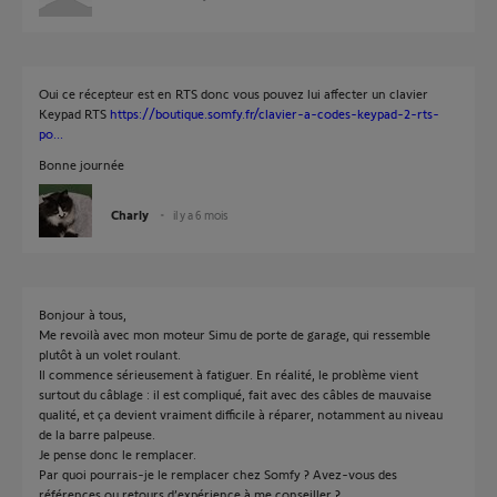
Oui ce récepteur est en RTS donc vous pouvez lui affecter un clavier
Keypad RTS
https://boutique.somfy.fr/clavier-a-codes-keypad-2-rts-
po...
Bonne journée
Charly
il y a 6 mois
Bonjour à tous,
Me revoilà avec mon moteur Simu de porte de garage, qui ressemble
plutôt à un volet roulant.
Il commence sérieusement à fatiguer. En réalité, le problème vient
surtout du câblage : il est compliqué, fait avec des câbles de mauvaise
qualité, et ça devient vraiment difficile à réparer, notamment au niveau
de la barre palpeuse.
Je pense donc le remplacer.
Par quoi pourrais-je le remplacer chez Somfy ? Avez-vous des
références ou retours d’expérience à me conseiller ?