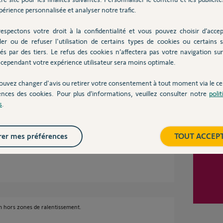
érience personnalisée et analyser notre trafic.
espectons votre droit à la confidentialité et vous pouvez choisir d’accep
Inter
ler ou de refuser l'utilisation de certains types de cookies ou certains s
és par des tiers. Le refus des cookies n’affectera pas votre navigation sur 
cependant votre expérience utilisateur sera moins optimale.
ouvez changer d'avis ou retirer votre consentement à tout moment via le ce
latives" c'est vraiment si peu que ça entre
ences des cookies. Pour plus d’informations, veuillez consulter notre
poli
s
.
, c'est la vitesse rapide ou standard ?
ivement on trouve des choses en radio (mais
er mes préférences
TOUT ACCEP
3m hors zones de ralentissement.