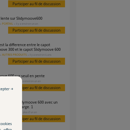
Participer au fil de discussion
e lente sur Slidymoove600
PORTAIL
il y a environ un an
Participer au fil de discussion
ove 300 et le capot Slidymoove 600
AUTRES PRODUITS
il y a environ 4 ans
Participer au fil de discussion
oove 600 sur seuil en pente
PORTAIL
il y a environ un an
es
Participer au fil de discussion
cepter →
 de 2.80m de large. 1
PORTAIL
il y a plus d'un an
s
Participer au fil de discussion
cookies
, offrir