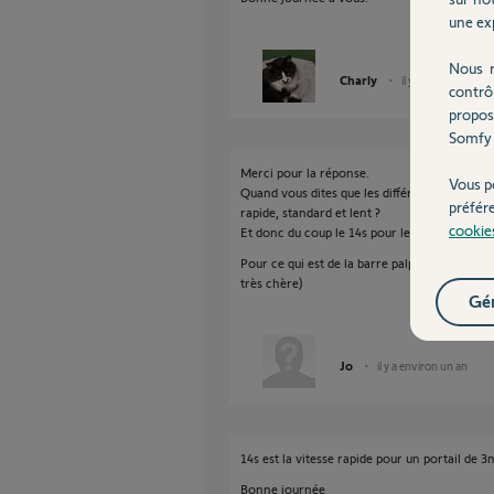
une exp
Nous r
Charly
il y a plus d'un an
contrô
propos
Somfy 
Merci pour la réponse.
Vous p
Quand vous dites que les différences sont "re
préfér
rapide, standard et lent ?
cookie
Et donc du coup le 14s pour le slidymoove 600
Pour ce qui est de la barre palpeuse, effect
très chère)
Gér
Jo
il y a environ un an
14s est la vitesse rapide pour un portail de 
Bonne journée