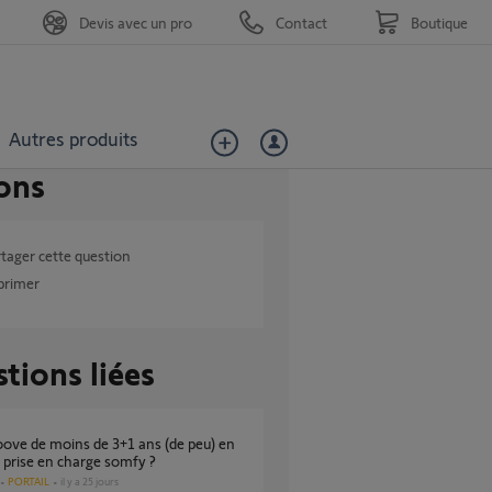
Devis avec un pro
Contact
Boutique
Autres produits
ons
tager cette question
primer
tions liées
 prise en charge somfy ?
PORTAIL
il y a 25 jours