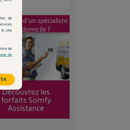
ter, de
vention d'un spécialiste
ervices
à mon domicile ?
le site
ntre de
tique de
TER
Découvrez les
forfaits Somfy
Assistance