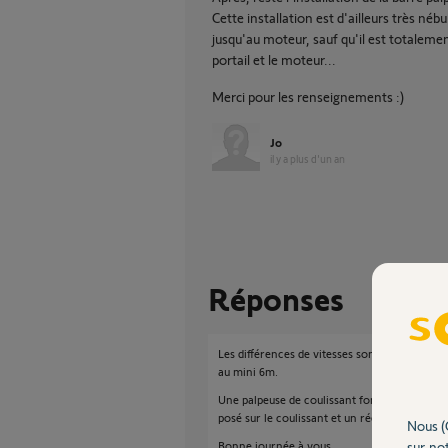
Cette installation est d'ailleurs très nébul
jusqu'au moteur, sauf qu'il est totalement
portail et le moteur...
Merci pour les renseignements :)
Jo
il y a plus d'un an
Réponses
Les différences de vitesses sont très relatives
au mini 6m.
Une palpeuse de coulissant fonctionne en mod
posé sur le coulissant et un récepteur sous l
Nous (
Bonne journée à vous.
sur not