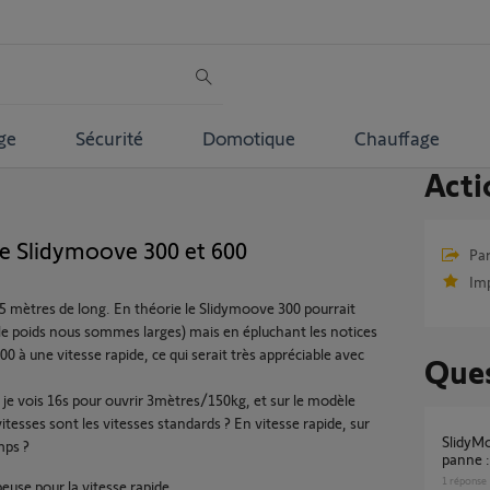
ge
Sécurité
Domotique
Chauffage
Acti
re Slidymoove 300 et 600
Par
Im
e 5 mètres de long. En théorie le Slidymoove 300 pourrait
ur le poids nous sommes larges) mais en épluchant les notices
00 à une vitesse rapide, ce qui serait très appréciable avec
Ques
 je vois 16s pour ouvrir 3mètres/150kg, et sur le modèle
tesses sont les vitesses standards ? En vitesse rapide, sur
SlidyMoove de moins de 3+1 ans (de peu) en
mps ?
panne :
1
réponse
peuse pour la vitesse rapide.