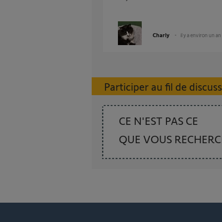
Charly
il y a environ un an
Participer au fil de discus
CE N'EST PAS CE
QUE VOUS RECHER