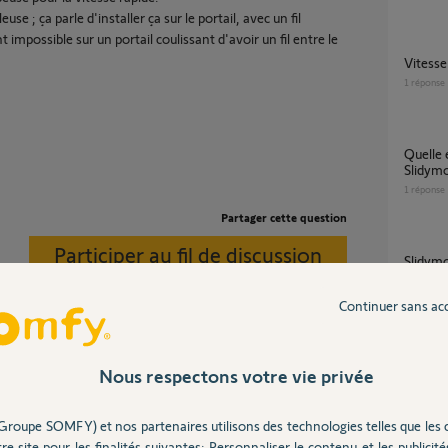
euse ; ça parle d'installer ça sur le portail, avec un fil
 impossible sur un portail coulissant d'avoir un fil entre le
Vitess
1
réponse
quelle est la difference entre le capot
Slidymo
1
réponse
Partager cette question
Participer au fil de discussion
Slidym
11
répons
Continuer sans ac
peut on poser un slidymoove 600 avec un
 et ne sont vraiment utiles que si le portail fait
portail
Nous respectons votre vie privée
2
réponse
e radio, un émetteur relié à la palpeuse est
e capot moteur et relié sur BUS.
Groupe SOMFY) et nos partenaires utilisons des technologies telles que les 
re site pour les finalités suivantes: Personnaliser le contenu et les publicités