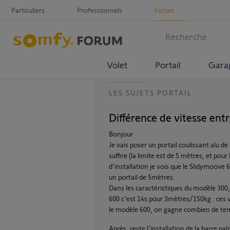
Particuliers
Professionnels
Forum
Volet
Portail
Gara
LES SUJETS PORTAIL
Différence de vitesse ent
Bonjour
Je vais poser un portail coulissant alu d
suffire (la limite est de 5 mètres, et po
d'installation je vois que le Slidymoove 6
un portail de 5mètres.
Dans les caractéristiques du modèle 300,
600 c'est 14s pour 3mètres/150kg : ces vi
le modèle 600, on gagne combien de te
Après, reste l'installation de la barre pal