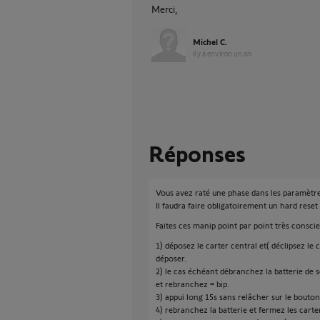
Merci,
Michel C.
il y a environ un an
Réponses
Vous avez raté une phase dans les paramètre
Il faudra faire obligatoirement un hard rese
Faites ces manip point par point très consc
1) déposez le carter central et( déclipsez le 
déposer.
2) le cas échéant débranchez la batterie de
et rebranchez = bip.
3) appui long 15s sans relâcher sur le bout
4) rebranchez la batterie et fermez les carte