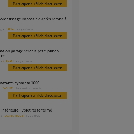
Participer au fil de discussion
PORTAIL
il y a 7 mois
es
Participer au fil de discussion
ure
GARAGE
il y a 3 mois
s
Participer au fil de discussion
 battants symapsa 1000
VOLET
il y a environ un mois
s
Participer au fil de discussion
 intérieure : volet reste fermé
DOMOTIQUE
il y a 7 mois
es