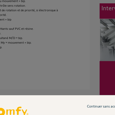
'au mouvement + bip.
rôle sens rotation.
Inter
de rotation et de priorité, si électronique à
orité.
ent + bip
ttants sauf PVC et résine.
e.
multané M/D = bip.
ur My = mouvement + bip.
p.
Continuer sans ac
'ai pas le second mouvement et pas de bip