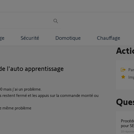
ge
Sécurité
Domotique
Chauffage
Acti
 de l'auto apprentissage
Par
Im
00 mais j'ai un problème.
lets restent fermé et les appuis sur la commande monté ou
Ques
rs le même problème
Procédure d'Auto Apprentissage impossible
pour S
10
répons