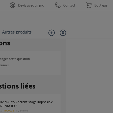
Devis avec un pro
Contact
Boutique
Autres produits
ons
tager cette question
primer
tions liées
ERENIA IO ?
GARAGE
il y a 6 mois
es