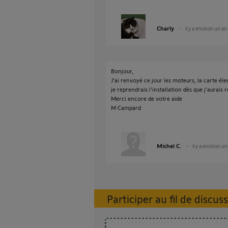
Charly
il y a environ un an
Bonjour,
J'ai renvoyé ce jour les moteurs, la carte é
je reprendrais l'installation dès que j'aurais 
Merci encore de votre aide
M Campard
Michel C.
il y a environ un
Participer au fil de discus