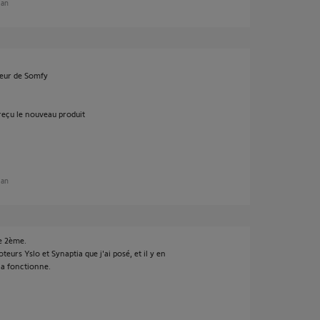
 an
eur de Somfy
 reçu le nouveau produit
 an
le 2ème.
teurs Yslo et Synaptia que j'ai posé, et il y en
a fonctionne.