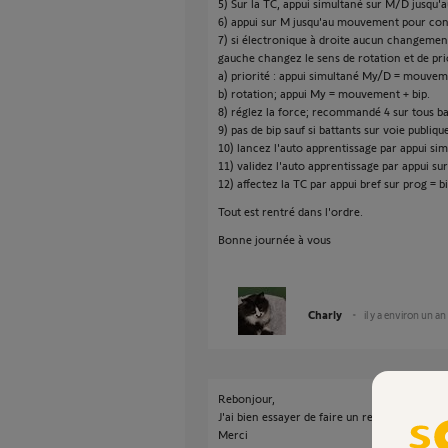
5) Sur la TC, appui simultané sur M/D jusqu
6) appui sur M jusqu'au mouvement pour cont
7) si électronique à droite aucun changement 
gauche changez le sens de rotation et de pri
a) priorité : appui simultané My/D = mouvem
b) rotation; appui My = mouvement + bip.
8) réglez la force; recommandé 4 sur tous ba
9) pas de bip sauf si battants sur voie publiqu
10) lancez l'auto apprentissage par appui si
11) validez l'auto apprentissage par appui s
12) affectez la TC par appui bref sur prog = bi
Tout est rentré dans l'ordre.
Bonne journée à vous
Charly
il y a environ un an
Rebonjour,
J'ai bien essayer de faire un reset mais je n
Merci