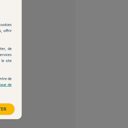
cookies
, offrir
ter, de
ervices
le site
ntre de
tique de
TER