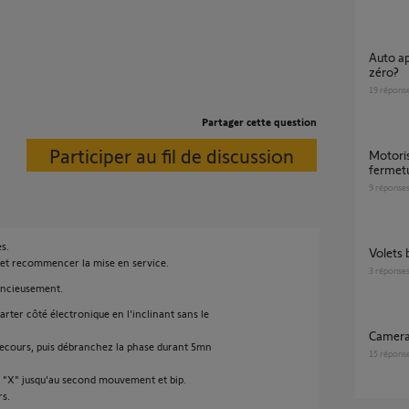
Auto apprentissage impossible après remise à
zéro?
19
répons
Partager cette question
Participer au fil de discussion
motorisation garage serenia petit jour en
fermet
9
réponse
s.
Volets
t et recommencer la mise en service.
3
réponse
iencieusement.
carter côté électronique en l'inclinant sans le
Camera
 secours, puis débranchez la phase durant 5mn
15
répons
on "X" jusqu'au second mouvement et bip.
rs.