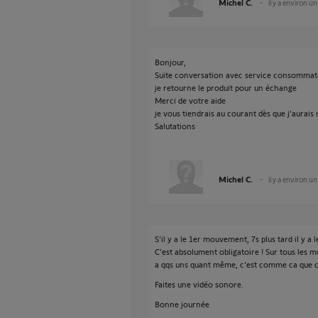
Michel C.
il y a environ un
Bonjour,
Suite conversation avec service consommat
je retourne le produit pour un échange
Merci de votre aide
je vous tiendrais au courant dès que j'aurais
Salutations
Michel C.
il y a environ un
S'il y a le 1er mouvement, 7s plus tard il y a 
C'est absolument obligatoire ! Sur tous les mo
a qqs uns quant même, c'est comme ca que c
Faites une vidéo sonore.
Bonne journée