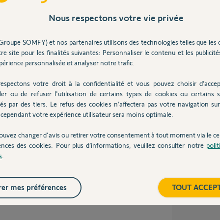
Nous respectons votre vie privée
 an
Groupe SOMFY) et nos partenaires utilisons des technologies telles que les 
re site pour les finalités suivantes: Personnaliser le contenu et les publicités
érience personnalisée et analyser notre trafic.
espectons votre droit à la confidentialité et vous pouvez choisir d’accep
ler ou de refuser l'utilisation de certains types de cookies ou certains s
és par des tiers. Le refus des cookies n’affectera pas votre navigation sur 
cependant votre expérience utilisateur sera moins optimale.
ouvez changer d'avis ou retirer votre consentement à tout moment via le ce
ences des cookies. Pour plus d’informations, veuillez consulter notre
poli
s
.
n X et pas de second mouvement ni de bip
er mes préférences
TOUT ACCEP