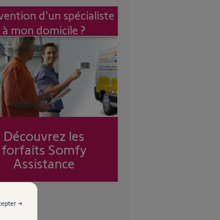
vention d'un spécialiste
à mon domicile ?
Découvrez les
forfaits Somfy
Assistance
cepter →