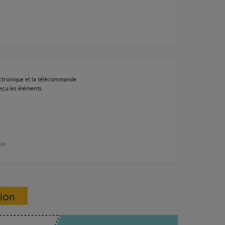
lectronique et la télécommande
reçu les éléments
 an
sion