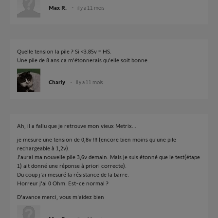
Max R.
il y a 11 mois
Quelle tension la pile ? Si <3.85v = HS.
Une pile de 8 ans ca m'étonnerais qu'elle soit bonne.
Charly
il y a 11 mois
Ah, il a fallu que je retrouve mon vieux Metrix...
je mesure une tension de 0,8v !!! (encore bien moins qu'une pile
rechargeable à 1,2v).
J'aurai ma nouvelle pile 3,6v demain. Mais je suis étonné que le test(étape
1) ait donné une réponse à priori correcte).
Du coup j'ai mesuré la résistance de la barre.
Horreur j'ai 0 Ohm. Est-ce normal ?
D'avance merci, vous m'aidez bien