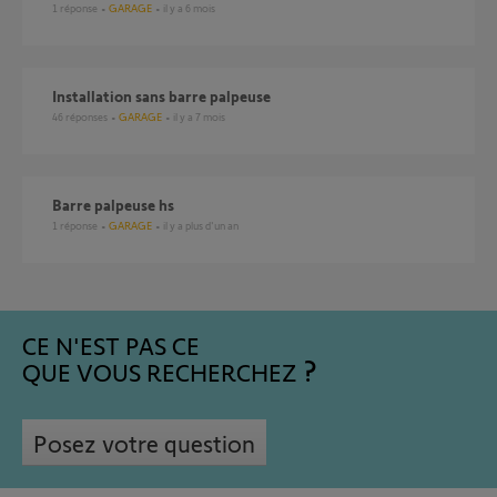
1
réponse
GARAGE
il y a 6 mois
Installation sans barre palpeuse
46
réponses
GARAGE
il y a 7 mois
barre palpeuse hs
1
réponse
GARAGE
il y a plus d'un an
CE N'EST PAS CE
QUE VOUS RECHERCHEZ
Posez votre question