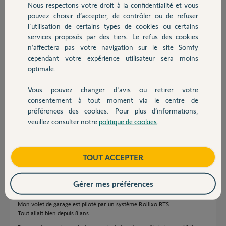
Nous respectons votre droit à la confidentialité et vous
Chauffage
il y a 12 mois
pouvez choisir d’accepter, de contrôler ou de refuser
l'utilisation de certains types de cookies ou certains
services proposés par des tiers. Le refus des cookies
Autres produits
Réponses
n’affectera pas votre navigation sur le site Somfy
cependant votre expérience utilisateur sera moins
optimale.
Il faut d'abord supprimer le XSE du Rollixo puis le réaffecter.
Vous pouvez changer d'avis ou retirer votre
Si ca ne fonctionne pas il faut une palpeuse radio.
Devis avec un pro
consentement à tout moment via le centre de
Bonne journée
préférences des cookies. Pour plus d’informations,
veuillez consulter notre
politique de cookies
.
Contact
Charly
il y a 12 mois
Boutique
TOUT ACCEPTER
Bonjour,
Gérer mes préférences
J'ai moi aussi un problème, apparemment avec ma barre palpeuse avec
émetteur XSE.
Mon volet de garage est piloté par un système Rollixo RTS.
Tout allait bien depuis 8 ans.