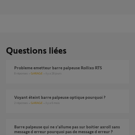
Questions liées
Probleme emetteur barre palpeuse Rollixo RTS
8
réponses
GARAGE
il y a 28 jours
Voyant éteint barre palpeuse optique pourquoi ?
2
réponses
GARAGE
il y a 6 mois
Barre palpeuse qui ne s'allume pas sur boitier axroll sans
message d erreur pourquoi pas de message d erreur ?