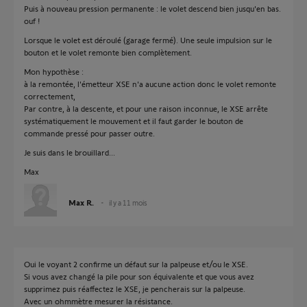
Puis à nouveau pression permanente : le volet descend bien jusqu'en bas.
ouf !
Lorsque le volet est déroulé (garage fermé). Une seule impulsion sur le
bouton et le volet remonte bien complètement.
Mon hypothèse :
à la remontée, l'émetteur XSE n'a aucune action donc le volet remonte
correctement,
Par contre, à la descente, et pour une raison inconnue, le XSE arrête
systématiquement le mouvement et il faut garder le bouton de
commande pressé pour passer outre.
Je suis dans le brouillard...
Max
Max R.
il y a 11 mois
Oui le voyant 2 confirme un défaut sur la palpeuse et/ou le XSE.
Si vous avez changé la pile pour son équivalente et que vous avez
supprimez puis réaffectez le XSE, je pencherais sur la palpeuse.
Avec un ohmmètre mesurer la résistance.