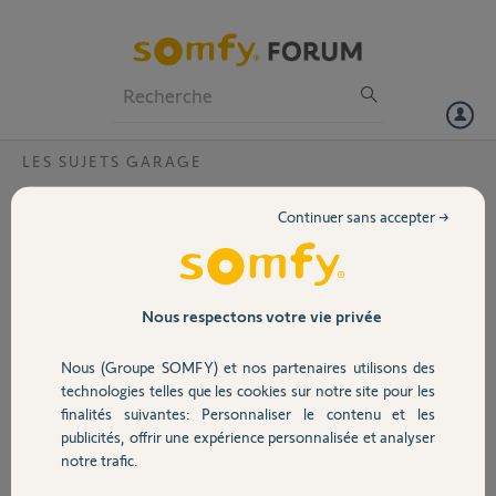
Particuliers
Professionnels
Forum
LES SUJETS GARAGE
Volet
Comment connaitre la ref d'une barre
Continuer sans accepter →
palpeuse hs?
Portail
Bonjour,
Après avoir changer la pile de l'émetteur XSE, l'émetteur xse, notre
Garage
Nous respectons votre vie privée
porte de garage enroulable reno avec radio IO ne descend que si nous
restons appuyer sur le bouton bas de la télécommande . il faut donc
Nous (Groupe SOMFY) et nos partenaires utilisons des
changer la barre palpeuse. mais comment connaitre la référence à
Sécurité
technologies telles que les cookies sur notre site pour les
acheter? Merci pour votre aide
finalités suivantes: Personnaliser le contenu et les
publicités, offrir une expérience personnalisée et analyser
Merci,
Domotique
notre trafic.
stephanie K.