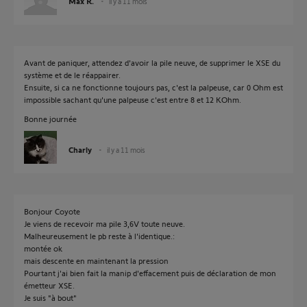
Max R.
il y a 11 mois
Avant de paniquer, attendez d'avoir la pile neuve, de supprimer le XSE du
système et de le réappairer.
Ensuite, si ca ne fonctionne toujours pas, c'est la palpeuse, car 0 Ohm est
impossible sachant qu'une palpeuse c'est entre 8 et 12 KOhm.
Bonne journée
Charly
il y a 11 mois
Bonjour Coyote
Je viens de recevoir ma pile 3,6V toute neuve.
Malheureusement le pb reste à l'identique.:
montée ok
mais descente en maintenant la pression
Pourtant j'ai bien fait la manip d'effacement puis de déclaration de mon
émetteur XSE.
Je suis "à bout"