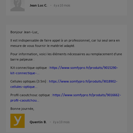
Jean Luc C.
il y a 10 mois
Bonjour Jean-Luc,
Il est indispensable de faire appel à un professionnel, car lui seul sera en
mesure de vous fournir le matériel adapté.
Pour information, voici les éléments nécessaires au remplacement d’une
barre palpeuse :
Kit connectique optique :
https://www.somfypro.fr/produits/9015290-
kit-connectique-...
Cellules optiques (3.5m) :
https://www.somfypro.fr/produits/9018902-
cellules-optique...
Profil caoutchouc optique :
https://www.somfypro.fr/produits/9016662-
profil-caoutchou...
Bonne journée,
Quentin B.
il y a 10 mois