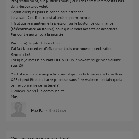
Progressivement, sur plusieurs mois, j'ai eu des arrêts intempestifs lors
de la descente du volet.
Depuis quelques jours la panne parait franche :
Le voyant 2 du Rollixo est allumé en permanence.
Il faut que je maintienne la pression sur le bouton de commande
(télécommande ou Rollixo) pour que le volet accepte de descendre.
Par contre aucun pb à la montée.
J'ai changé la pile de l'émetteur,
J'ai fait la procédure d'effacement puis une nouvelle déclaration.
Rien n'y fait.
Lorsque je mets le courant OFF puis On le voyant rouge no2 s'allume
aussitôt.
Y a t-il une autre manip à faire avant que j'achète un nouvel émetteur
XSE et peut être une barre palpeuse, sans être vraiment certain que la
panne concerne ce matériel ?
D'avance merci à la communauté.
Max
Max R.
il y a 11 mois
C'est très bizarre ce que vous dites ?