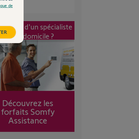
tique de
vention d'un spécialiste
TER
à mon domicile ?
Découvrez les
forfaits Somfy
Assistance