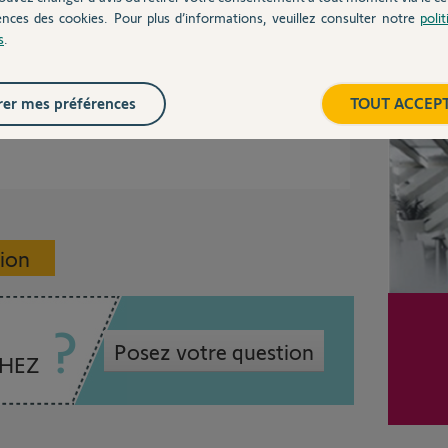
ences des cookies. Pour plus d’informations, veuillez consulter notre
poli
s
.
ge ?
Inter
tiquette, etc...
er mes préférences
TOUT ACCEP
sion
Posez votre question
CHEZ