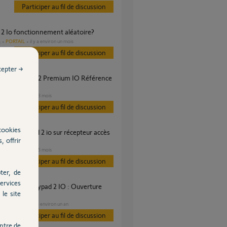
Participer au fil de discussion
 2 Io fonctionnement aléatoire?
PORTAIL
il y a environ un mois
s
Participer au fil de discussion
cepter →
19 ?
PORTAIL
il y a 3 mois
Participer au fil de discussion
cookies
, offrir
ble io ?
PORTAIL
il y a 5 mois
Participer au fil de discussion
ter, de
ervices
le site
PORTAIL
il y a environ un an
s
Participer au fil de discussion
ntre de