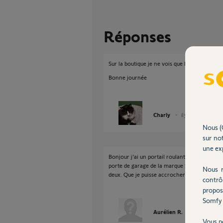
Réponses
Sur la boutique je ne vois que le Keypad IO ?
Bonne journée
Charly
il y a 9 mois
Nous (
sur not
une exp
Bonjour j'ai un portail roulant de la marque
porte de garage de la marque Somfy opg 140 
Nous r
deux. Que je puisse accrocher à une de mes p
contrô
propos
Somfy 
Aurélien R.
il y a 9 mois
Vous p