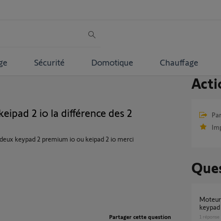
ge
Sécurité
Domotique
Chauffage
Acti
ipad 2 io la différence des 2
Par
Im
es deux keypad 2 premium io ou keipad 2 io merci
Ques
Moteur gdk700 compatible avec le digicode
keypad 
Partager cette question
1
réponse