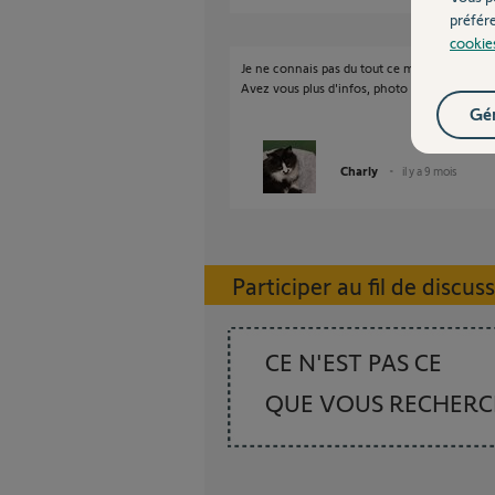
préfér
cookie
Je ne connais pas du tout ce moteur de gara
Avez vous plus d'infos, photo du moteur de l'é
Gér
Charly
il y a 9 mois
Participer au fil de discus
CE N'EST PAS CE
QUE VOUS RECHER