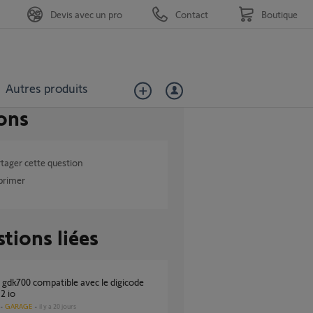
Devis avec un pro
Contact
Boutique
Autres produits
ons
tager cette question
primer
tions liées
2 io
GARAGE
il y a 20 jours