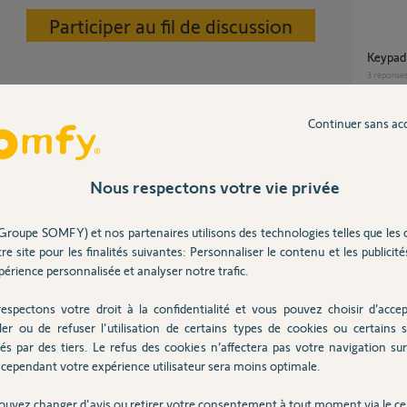
Participer au fil de discussion
Keypad
3
réponse
Continuer sans ac
Clavier filaire à code 2 Premium IO Référence
: 18709
1
réponse
Nous respectons votre vie privée
Groupe SOMFY) et nos partenaires utilisons des technologies telles que les 
Programmer Keypad 2 io sur récepteur accès
re site pour les finalités suivantes: Personnaliser le contenu et les publicités
compati
érience personnalisée et analyser notre trafic.
1
réponse
 Elixo 500 3s m io pack confort et un moteur de
moteur. Quel digicode peut s'associer les
espectons votre droit à la confidentialité et vous pouvez choisir d’accep
ilasse extérieur du portail merci.
ler ou de refuser l'utilisation de certains types de cookies ou certains s
Elixo smart IO et Keypad 2 IO : Ouverture
és par des tiers. Le refus des cookies n’affectera pas votre navigation sur 
piéton
cependant votre expérience utilisateur sera moins optimale.
2
réponse
ouvez changer d'avis ou retirer votre consentement à tout moment via le ce