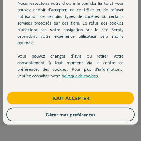
Participer au fil de discussion
Nous respectons votre droit à la confidentialité et vous
Chauffage
pouvez choisir d’accepter, de contrôler ou de refuser
l'utilisation de certains types de cookies ou certains
services proposés par des tiers. Le refus des cookies
Autres produits
Réponses
n’affectera pas votre navigation sur le site Somfy
cependant votre expérience utilisateur sera moins
optimale.
Bonjour Bach,
Il semblerait que ce soit bien le cas. Cependant, ce produit n’est pas
Vous pouvez changer d'avis ou retirer votre
Devis avec un pro
disponible en France.
consentement à tout moment via le centre de
préférences des cookies. Pour plus d’informations,
Voici la documentation confirmant sa compatibilité :
https://asset.somfy.com/Document/0397c79c-8881-454b-a2ab-...
veuillez consulter notre
politique de cookies
.
Contact
Bonne journée,
Boutique
TOUT ACCEPTER
Quentin B.
il y a 3 mois
Gérer mes préférences