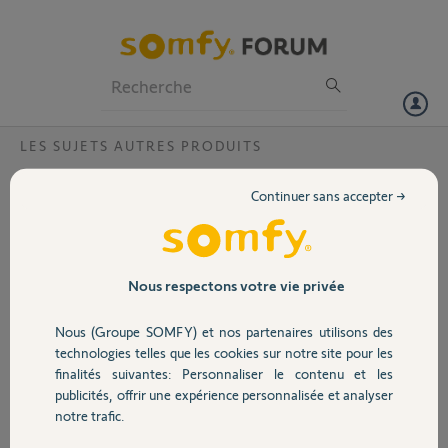
Particuliers
Professionnels
Forum
LES SUJETS AUTRES PRODUITS
Volet
Compatibilité Roll Up 24 WireFree et WF
Continuer sans accepter →
Li-ion Solar Panel Kit
Portail
Bonjour,
Savez vous si le WF Li-ion Solar Panel Kit [9025293] et compatible
Garage
Nous respectons votre vie privée
avec le Roll Up 24 WireFree® Li-ion RTS [1240279]. Les informations
que je trouve sont contradictoires.
Nous (Groupe SOMFY) et nos partenaires utilisons des
Sécurité
technologies telles que les cookies sur notre site pour les
Merci,
finalités suivantes: Personnaliser le contenu et les
publicités, offrir une expérience personnalisée et analyser
Domotique
bach
notre trafic.
il y a 3 mois