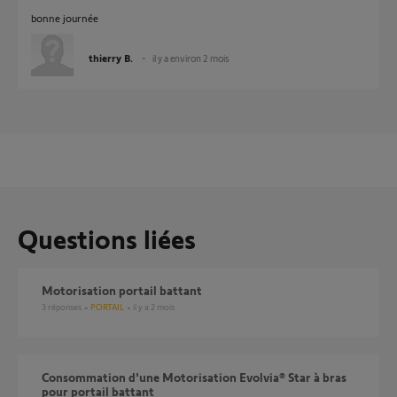
bonne journée
thierry B.
il y a environ 2 mois
Questions liées
Motorisation portail battant
3
réponses
PORTAIL
il y a 2 mois
Consommation d'une Motorisation Evolvia® Star à bras
pour portail battant