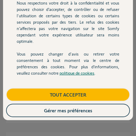
Nous respectons votre droit à la confidentialité et vous
Chauffage
pouvez choisir d’accepter, de contrôler ou de refuser
l'utilisation de certains types de cookies ou certains
Réponses
services proposés par des tiers. Le refus des cookies
Autres produits
n’affectera pas votre navigation sur le site Somfy
cependant votre expérience utilisateur sera moins
Aucune ! En tout cas pas chez Somfy, désolé.
optimale.
Bonne soirée
Vous pouvez changer d'avis ou retirer votre
Devis avec un pro
consentement à tout moment via le centre de
Charly
il y a environ 2 mois
préférences des cookies. Pour plus d’informations,
veuillez consulter notre
politique de cookies
.
Contact
Bonjour sur la gamme de Motorisation Exavia peut ton superposer les 2
vis sur le même battant ? donc les brancher sur la même fiche
Boutique
TOUT ACCEPTER
merci, pour votre réponse .
Gérer mes préférences
thierry B.
il y a environ 2 mois