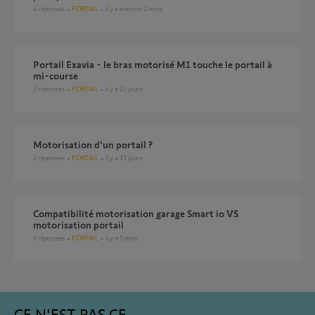
4
réponses
PORTAIL
il y a environ 2 mois
Portail Exavia - le bras motorisé M1 touche le portail à
mi-course
2
réponses
PORTAIL
il y a 21 jours
motorisation d'un portail ?
2
réponses
PORTAIL
il y a 15 jours
Compatibilité motorisation garage Smart io VS
motorisation portail
6
réponses
PORTAIL
il y a 5 mois
CE N'EST PAS CE