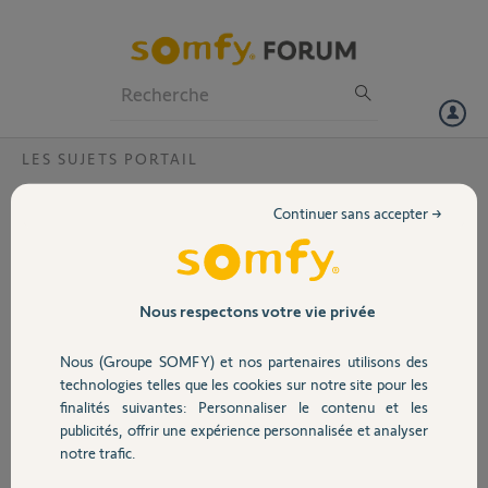
Particuliers
Professionnels
Forum
LES SUJETS PORTAIL
Volet
Quel motorisation un portail 1 battant de
Continuer sans accepter →
4m70 ?
Portail
Bonjour, je suis en ferme je voudrais automatiser mon portail 1
battant de 4m70 il fait 200 a250kg.
Garage
Nous respectons votre vie privée
Quel motorisation me conseillez vous ?
Nous (Groupe SOMFY) et nos partenaires utilisons des
merci, pour votre réponse
Sécurité
technologies telles que les cookies sur notre site pour les
finalités suivantes: Personnaliser le contenu et les
thierry B.
publicités, offrir une expérience personnalisée et analyser
Domotique
il y a environ 2 mois
notre trafic.
Participer au fil de discussion