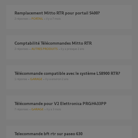
remplacement Mitto RTR pour portail S400?
2
réponses
PORTAIL
il y a 7 mois
Comptabilité Télécommandes Mitto RTR
2
réponses
AUTRES PRODUITS
il y a presque 2 ans
Télécommande compatible avec le système LS8900 RTR?
1
réponse
GARAGE
il y a environ 2 ans
Télécommande pour V2 Elettronica PRGH433PP
7
réponses
GARAGE
il y a 3 mois
Telecommande bft rtr sur paseo 630