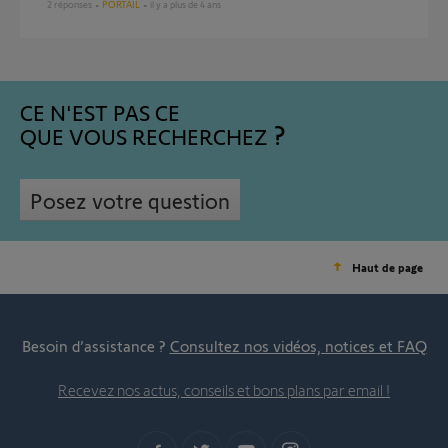
2
réponses
PORTAIL
il y a plus de 4 ans
CE N'EST PAS CE
QUE VOUS RECHERCHEZ
Posez votre question
Haut de page
Besoin d’assistance ?
Consultez nos vidéos, notices et FAQ
Recevez nos actus, conseils et bons plans par email !