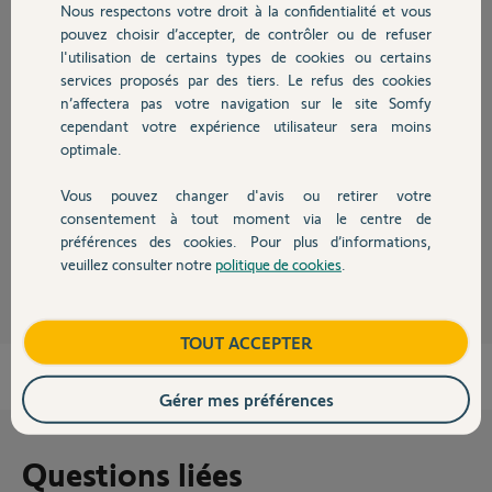
Participer au fil de discussion
Nous respectons votre droit à la confidentialité et vous
Chauffage
pouvez choisir d’accepter, de contrôler ou de refuser
l'utilisation de certains types de cookies ou certains
services proposés par des tiers. Le refus des cookies
Autres produits
Réponses
n’affectera pas votre navigation sur le site Somfy
cependant votre expérience utilisateur sera moins
optimale.
ces télécommandes (crème) ne sont plus distribué sauf à en trouver sur
le boncoin, Ebay.... parcontre les télécommande RTR sont compatible
Vous pouvez changer d'avis ou retirer votre
sur votre motorisation S200-II.
Devis avec un pro
consentement à tout moment via le centre de
préférences des cookies. Pour plus d’informations,
Tao D.
il y a plus de 12 ans
veuillez consulter notre
politique de cookies
.
Contact
Boutique
TOUT ACCEPTER
Gérer mes préférences
Questions liées