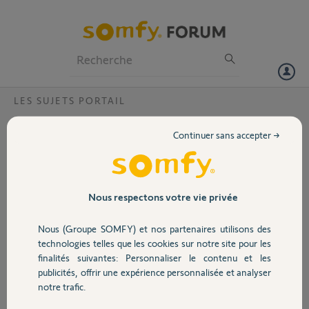
Particuliers
Professionnels
Forum
LES SUJETS PORTAIL
Volet
Télécommande RTR ?
Continuer sans accepter →
existant : ouvre portail à bras pour portail battant installé en mars
Portail
2002 type S200 - II
Le boitier plastique d'une des télécommandes est cassé (la
Garage
Nous respectons votre vie privée
télécommande marche encore) :
peut-on se procurer le boitier seul , à quel prix ?
Nous (Groupe SOMFY) et nos partenaires utilisons des
sinon la télécommande RTR est-elle bien compatible avec l'existant
Sécurité
technologies telles que les cookies sur notre site pour les
(fréquence radio 433MHz) ?
finalités suivantes: Personnaliser le contenu et les
publicités, offrir une expérience personnalisée et analyser
Domotique
Michel L.
notre trafic.
il y a plus de 12 ans