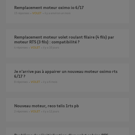
Remplacement moteur oximo io 6/17
15
réponses
VOLET
il y a environ un mois
Remplacement moteur volet roulant filaire (4 fils) par
moteur RTS (3 fils) : compatibilité ?
4
réponses
VOLET
il y a 10 jours
Je n'arrive pas à appairer un nouveau moteur oximo rts
6/17 ?
8
réponses
VOLET
il y a 6 mois
Nouveau moteur, reco telis 1rts pb
2
réponses
VOLET
il y a 12 jours