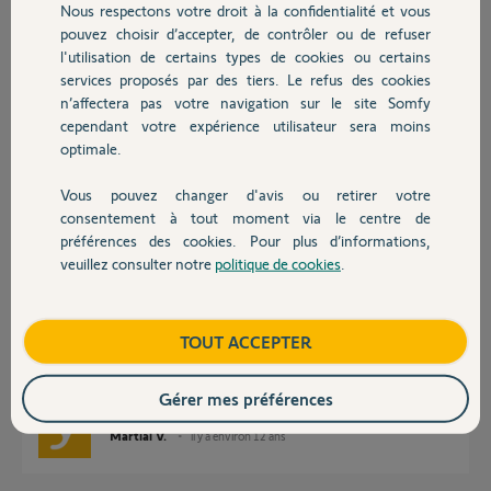
Nous respectons votre droit à la confidentialité et vous
Chauffage
stéphane
pouvez choisir d’accepter, de contrôler ou de refuser
il y a environ 12 ans
l'utilisation de certains types de cookies ou certains
Participer au fil de discussion
services proposés par des tiers. Le refus des cookies
Autres produits
n’affectera pas votre navigation sur le site Somfy
cependant votre expérience utilisateur sera moins
optimale.
Réponses
Vous pouvez changer d'avis ou retirer votre
Devis avec un pro
consentement à tout moment via le centre de
Bonjour Stéphane,
préférences des cookies. Pour plus d’informations,
veuillez consulter notre
politique de cookies
.
Pour le remplacement de ce moteur je vous recommande de vous diriger
Contact
vers un moteur OXIMO RTS qui viendra en lieu et place de l'ancien.
Concernant la puissance du moteur je vous recommande un moteur de
puissance 10Nm étant donné que ce moteur est destiné à de la
Boutique
TOUT ACCEPTER
rénovation.
Bonne Journée
Gérer mes préférences
Martial V.
il y a environ 12 ans