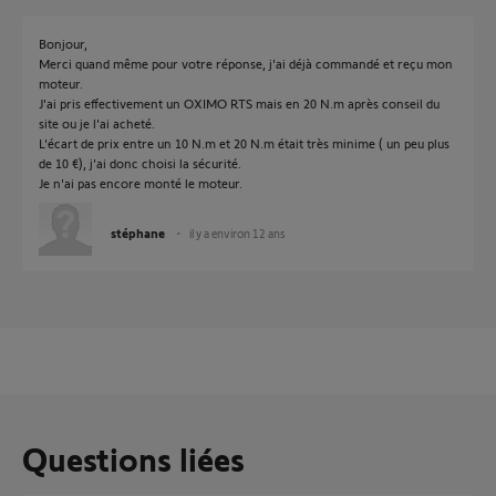
Bonjour,
Merci quand même pour votre réponse, j'ai déjà commandé et reçu mon
moteur.
J'ai pris effectivement un OXIMO RTS mais en 20 N.m après conseil du
site ou je l'ai acheté.
L'écart de prix entre un 10 N.m et 20 N.m était très minime ( un peu plus
de 10 €), j'ai donc choisi la sécurité.
Je n'ai pas encore monté le moteur.
stéphane
il y a environ 12 ans
Questions liées