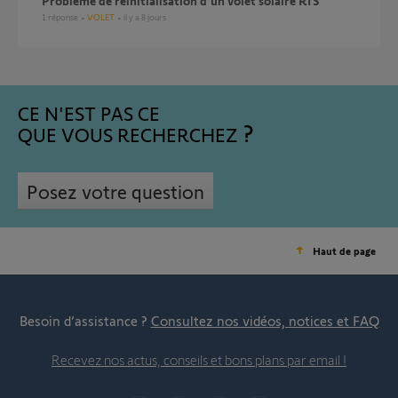
Problème de réinitialisation d'un volet solaire RTS
1
réponse
VOLET
il y a 8 jours
CE N'EST PAS CE
QUE VOUS RECHERCHEZ
Posez votre question
Haut de page
Besoin d’assistance ?
Consultez nos vidéos, notices et FAQ
Recevez nos actus, conseils et bons plans par email !