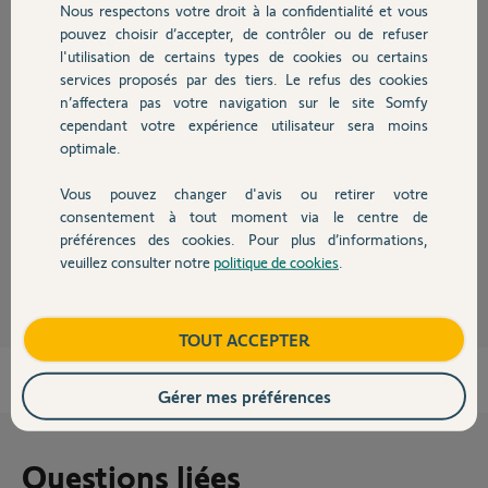
Réponses
Nous respectons votre droit à la confidentialité et vous
Chauffage
pouvez choisir d’accepter, de contrôler ou de refuser
l'utilisation de certains types de cookies ou certains
services proposés par des tiers. Le refus des cookies
Autres produits
Bonjour Jean-Louis,
n’affectera pas votre navigation sur le site Somfy
Nous ne possédons plus d'armoire de ce type dont la production à été
cependant votre expérience utilisateur sera moins
arrêté il y a environ 20 ans. Il faudra soit remplacer l'ensemble soit
optimale.
remplacer l'armoire par une AX230. Je vous conseille de vous
rapprocher d'un professionnel afin de lui soumettre votre demande.
Vous pouvez changer d'avis ou retirer votre
Bonne Journée
Devis avec un pro
consentement à tout moment via le centre de
préférences des cookies. Pour plus d’informations,
Martial V.
il y a environ 12 ans
veuillez consulter notre
politique de cookies
.
Contact
Boutique
TOUT ACCEPTER
Gérer mes préférences
Questions liées