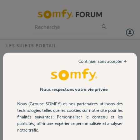
Particuliers
Professionnels
Forum
LES SUJETS PORTAIL
Volet
je recherche une centrale de commande
Continuer sans accepter →
typeFPQ 011000 pour portail S 200 ou un
Portail
équivalement ? amicalement
carte venant sur le coffret de télécommande TS F284 6 10 738 ou le
Garage
Nous respectons votre vie privée
schéma de sortie du connecteur
Nous (Groupe SOMFY) et nos partenaires utilisons des
jean louis P.
Sécurité
technologies telles que les cookies sur notre site pour les
il y a environ 12 ans
finalités suivantes: Personnaliser le contenu et les
Participer au fil de discussion
publicités, offrir une expérience personnalisée et analyser
Domotique
notre trafic.