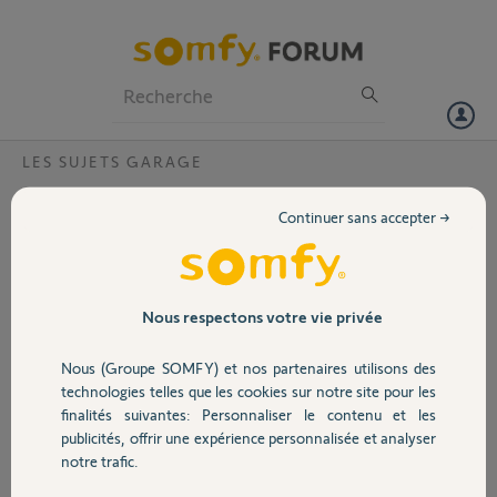
Particuliers
Professionnels
Forum
LES SUJETS GARAGE
Volet
Commander une porte de garage
Continuer sans accepter →
Bonjour, j ai une porte de garage hormann que j aimerai ouvrir ou
Portail
fermer avec la télécommande somfy multi-application que je
possède.
Comment je peux faire ?
Garage
Nous respectons votre vie privée
Merci pour votre aide
Nous (Groupe SOMFY) et nos partenaires utilisons des
Sécurité
Christophe E.
technologies telles que les cookies sur notre site pour les
il y a environ 12 ans
finalités suivantes: Personnaliser le contenu et les
Participer au fil de discussion
publicités, offrir une expérience personnalisée et analyser
Domotique
notre trafic.