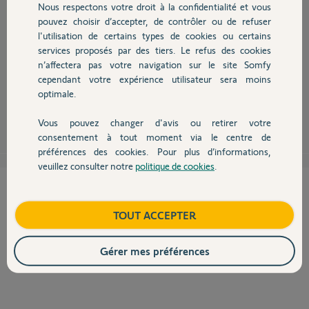
Nous respectons votre droit à la confidentialité et vous
Chauffage
pouvez choisir d’accepter, de contrôler ou de refuser
l'utilisation de certains types de cookies ou certains
Bonjour,
services proposés par des tiers. Le refus des cookies
Autres produits
Le Récepteur standard RTS correspond a ce que tu veux. Il transforme le
n’affectera pas votre navigation sur le site Somfy
signal radio Somfy en contact sec. Si tu as une entrée contact sec type
cependant votre expérience utilisateur sera moins
bouton poussoir tu le branche dessus et c'est bon.
optimale.
Slipno
il y a environ 12 ans
Vous pouvez changer d'avis ou retirer votre
Devis avec un pro
consentement à tout moment via le centre de
préférences des cookies. Pour plus d’informations,
veuillez consulter notre
politique de cookies
.
Contact
Cette réponse vous a-t-elle aidé ?
Boutique
TOUT ACCEPTER
NON
OUI
Gérer mes préférences
0%
des internautes ont trouvé cette réponse utile