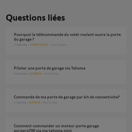
Questions liées
pourquoi la télécommande du volet roulant ouvre la porte
du garage ?
3
réponses
DOMOTIQUE
il y a 14 jours
Piloter une porte de garage via Tahoma
6
réponses
GARAGE
il y a 7 jours
Commande de ma porte de garage par kit de connectivite?
1
réponse
GARAGE
il y a 2 mois
Comment commander un moteur porte garage
europro700 via ma tahoma mini