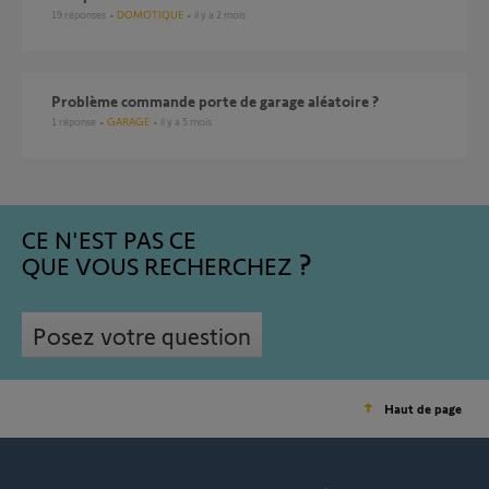
19
réponses
DOMOTIQUE
il y a 2 mois
Problème commande porte de garage aléatoire ?
1
réponse
GARAGE
il y a 5 mois
CE N'EST PAS CE
QUE VOUS RECHERCHEZ
Posez votre question
Haut de page