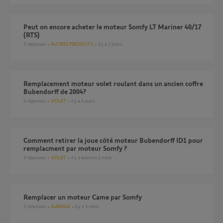
peut on encore acheter le moteur Somfy LT Mariner 40/17
(RTS)
2
réponses
AUTRES PRODUITS
il y a 2 jours
Remplacement moteur volet roulant dans un ancien coffre
Bubendorff de 2004?
4
réponses
VOLET
il y a 4 jours
Comment retirer la joue côté moteur Bubendorff ID1 pour
remplacment par moteur Somfy ?
3
réponses
VOLET
il y a environ 2 mois
Remplacer un moteur Came par Somfy
3
réponses
GARAGE
il y a 3 mois