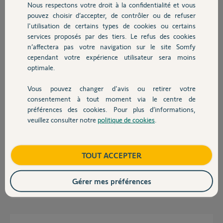
Nous respectons votre droit à la confidentialité et vous
Chauffage
Réponses
pouvez choisir d’accepter, de contrôler ou de refuser
l'utilisation de certains types de cookies ou certains
services proposés par des tiers. Le refus des cookies
Autres produits
n’affectera pas votre navigation sur le site Somfy
Bonjour Traian,
Il faudra vous rapprocher d'un installateur pour ce type de motorisation.
cependant votre expérience utilisateur sera moins
Voir ce lien.
optimale.
https://www.somfy.fr/trouver-un-revendeur
Vous pouvez changer d'avis ou retirer votre
Devis avec un pro
Sylvain C.
il y a plus de 11 ans
consentement à tout moment via le centre de
préférences des cookies. Pour plus d’informations,
veuillez consulter notre
politique de cookies
.
Contact
Bonjour, est-ce que quelqu'un pourrait me renseigner sur la manière de
régler les fins de courses sur un moteur atlas 12/16. Merci de votre
Boutique
TOUT ACCEPTER
retour cordialement Yannick
Gérer mes préférences
Yannick R.
il y a plus de 3 ans