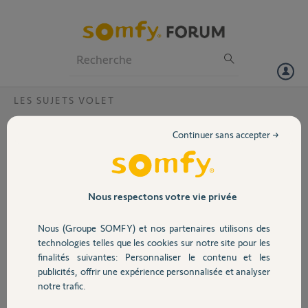
Particuliers
Professionnels
Forum
LES SUJETS VOLET
Volet
Avec quoi remplacer un moteur somfy
Continuer sans accepter →
atlas 12/16 ?
Portail
Peut-on trouver encore ces moteurs somfy atlas 12 16 ou d'autres
modelés peuvent le remplacer ?
Garage
J'ai besoin d'une pièce.
Nous respectons votre vie privée
Merci.
Nous (Groupe SOMFY) et nos partenaires utilisons des
Sécurité
TRAIAN B.
technologies telles que les cookies sur notre site pour les
il y a plus de 11 ans
finalités suivantes: Personnaliser le contenu et les
Participer au fil de discussion
publicités, offrir une expérience personnalisée et analyser
Domotique
notre trafic.