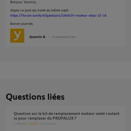
Bonjour Yannick,
Voyez ce post qui traite du même sujet :
https://forum.somfy.fr/questions/1045474-moteur-atlas-15-16
Bonne journée,
Quentin B.
il y a environ 3 ans
Questions liées
Question sur le kit de remplacement moteur volet roulant
io pour remplacer du PROFALUX ?
1
réponse
VOLET
il y a 10 jours