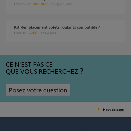
1
réponse
AUTRES PRODUITS
il y a 29 jours
Kit Remplacement volets roulants compatible ?
1
réponse
VOLET
il y a 10 jours
CE N'EST PAS CE
QUE VOUS RECHERCHEZ
Posez votre question
Haut de page