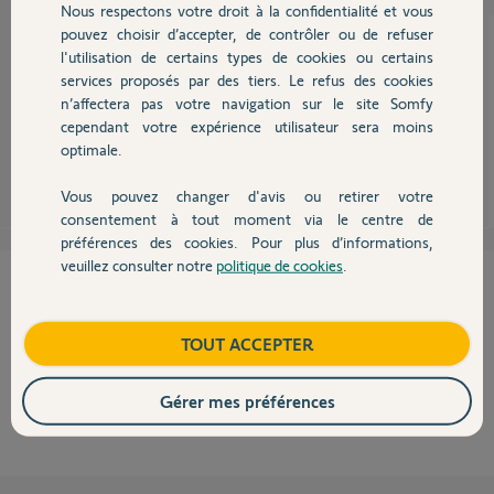
Nous respectons votre droit à la confidentialité et vous
Chauffage
pouvez choisir d’accepter, de contrôler ou de refuser
l'utilisation de certains types de cookies ou certains
services proposés par des tiers. Le refus des cookies
Autres produits
Bonjour Alain,
n’affectera pas votre navigation sur le site Somfy
Il faudra vous rapprocher d'un installateur pour ce type de motorisation.
cependant votre expérience utilisateur sera moins
optimale.
Sylvain C.
il y a environ 11 ans
Vous pouvez changer d'avis ou retirer votre
Devis avec un pro
consentement à tout moment via le centre de
préférences des cookies. Pour plus d’informations,
veuillez consulter notre
politique de cookies
.
Contact
Cette réponse vous a-t-elle aidé ?
NON
OUI
Boutique
TOUT ACCEPTER
100%
des internautes ont trouvé cette réponse utile
Gérer mes préférences