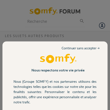
Particuliers
Professionnels
Forum
LES SUJETS AUTRES PRODUITS
Volet
Remplacement d'un moteur de volet ?
Continuer sans accepter →
Bonjour,
Portail
Je dois remplacer le moteur Jolly moto d'un store vertical
(dimensions 2.20m X 3.00m) par un Somfy.
Quel modèle préconisez-vous ?
Garage
Nous respectons votre vie privée
Alimentation filaire 220 volts - et télécommande
Merci
Nous (Groupe SOMFY) et nos partenaires utilisons des
Sécurité
technologies telles que les cookies sur notre site pour les
Alain D.
finalités suivantes: Personnaliser le contenu et les
il y a environ 11 ans
publicités, offrir une expérience personnalisée et analyser
Domotique
Participer au fil de discussion
notre trafic.