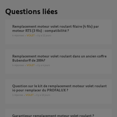
Questions liées
Remplacement moteur volet roulant filaire (4 fils) par
moteur RTS (3 fils) : compatibilité ?
4
réponses
VOLET
il y a 12 jours
Remplacement moteur volet roulant dans un ancien coffre
Bubendorff de 2004?
4
réponses
VOLET
il y a 4 jours
Question sur le kit de remplacement moteur volet roulant
io pour remplacer du PROFALUX ?
1
réponse
VOLET
il y a 10 jours
Garantiesur remplacement moteur volet roulant ?