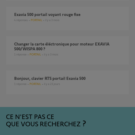
Exavia 500 portail voyant rouge fixe
4
réponses
PORTAIL
il y a 3 mois
changer la carte éléctronique pour moteur EXAVIA
500/WISPA 800 ?
1
réponse
PORTAIL
il y a 3 mois
Bonjour, clavier RTS portail Exavia 500
1
réponse
PORTAIL
il y a 23 jours
CE N'EST PAS CE
QUE VOUS RECHERCHEZ