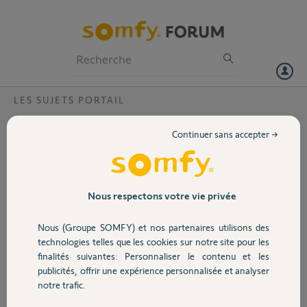
Particuliers
Professionnels
Forum
LES SUJETS PORTAIL
Volet
cellules pour exavia 500
Continuer sans accepter →
installé depuis debut juin 2015,elle marchaient impec, une alerte il y a
Portail
15 jour(clignotant 3 fois)
j'ai tout rebranché, rien, j'ai laissé tomber,2 heures après cela
marche?????
Garage
Nous respectons votre vie privée
HIER RIDEAU j'ai tout repris ,alignement, branchements. Rien a
faire, j'ai supprimé les cellules c'est ok. Merci de me dire ce qu'il faut
Nous (Groupe SOMFY) et nos partenaires utilisons des
faire
Sécurité
technologies telles que les cookies sur notre site pour les
finalités suivantes: Personnaliser le contenu et les
pierre L.
publicités, offrir une expérience personnalisée et analyser
Domotique
il y a presque 11 ans
notre trafic.
Participer au fil de discussion