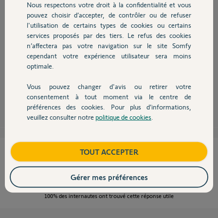
Nous respectons votre droit à la confidentialité et vous
Chauffage
pouvez choisir d’accepter, de contrôler ou de refuser
l'utilisation de certains types de cookies ou certains
services proposés par des tiers. Le refus des cookies
Autres produits
n’affectera pas votre navigation sur le site Somfy
Bonjour,
cependant votre expérience utilisateur sera moins
Il faudra remplacer les cellules, Pour la prise en charge du SAV, il faudra
optimale.
attendre la réponse d'un Yellow.
Vous aurez une réponse sur ce post.
Vous pouvez changer d'avis ou retirer votre
Devis avec un pro
consentement à tout moment via le centre de
Sylvain C.
il y a presque 11 ans
préférences des cookies. Pour plus d’informations,
veuillez consulter notre
politique de cookies
.
Contact
Boutique
TOUT ACCEPTER
Cette réponse vous a-t-elle aidé ?
NON
OUI
Gérer mes préférences
100%
des internautes ont trouvé cette réponse utile