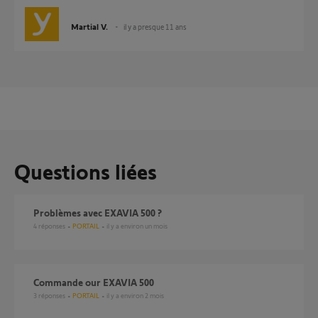
Martial V.
il y a presque 11 ans
Questions liées
Problèmes avec EXAVIA 500 ?
4
réponses
PORTAIL
il y a environ un mois
commande our EXAVIA 500
3
réponses
PORTAIL
il y a environ 2 mois