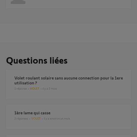
Questions liées
Volet roulant solaire sans aucune connection pour la 1ere
utilisation ?
1
réponse
VOLET
il y a 3 mois
1ère lame qui casse
2
réponses
VOLET
il y a environ un mois