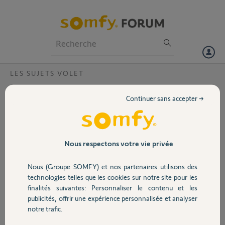
Particuliers
Professionnels
Forum
LES SUJETS VOLET
Volet
affecter 1ere télécommande volet roulant
Continuer sans accepter →
bonjour,
Portail
je viens d'installer une nouvelle fenêtre avec VR intégré avec moteur
radio somfy.
Ce moteur est connecté à mon horloge centrale qui commande tous
Garage
Nous respectons votre vie privée
les volets roulants de la maison.
Or je ne retrouve pas la télécommande de cette nouvelle fenêtre.
Nous (Groupe SOMFY) et nos partenaires utilisons des
Comment faire pour en affecter une neuve à ce volet si possible sans
Sécurité
technologies telles que les cookies sur notre site pour les
dérégler la commande centrale ?
finalités suivantes: Personnaliser le contenu et les
Par avance merci et bonne journée
publicités, offrir une expérience personnalisée et analyser
Domotique
notre trafic.
LUDOVIC F.
il y a environ 10 ans