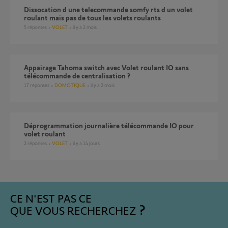
dissocation d une telecommande somfy rts d un volet
roulant mais pas de tous les volets roulants
5
réponses
VOLET
il y a 2 mois
Appairage Tahoma switch avec Volet roulant IO sans
télécommande de centralisation ?
17
réponses
DOMOTIQUE
il y a 2 mois
Déprogrammation journalière télécommande IO pour
volet roulant
2
réponses
VOLET
il y a 14 jours
CE N'EST PAS CE
QUE VOUS RECHERCHEZ