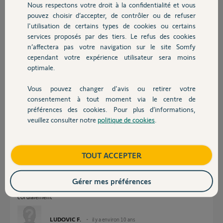
Nous respectons votre droit à la confidentialité et vous
Chauffage
Participer au fil de discussion
pouvez choisir d’accepter, de contrôler ou de refuser
l'utilisation de certains types de cookies ou certains
services proposés par des tiers. Le refus des cookies
Autres produits
n’affectera pas votre navigation sur le site Somfy
Réponses
cependant votre expérience utilisateur sera moins
optimale.
Bonjour,
Vous pouvez changer d'avis ou retirer votre
Voici la procédure, vous ne déréglerez pas la Centralis mais il faudra
Devis avec un pro
consentement à tout moment via le centre de
appairer la nouvelle dans la Centralis.
préférences des cookies. Pour plus d’informations,
https://www.somfy.fr/support/videos/volet-roulant/ajout-s...
veuillez consulter notre
politique de cookies
.
Contact
Anonyme
il y a environ 10 ans
Boutique
TOUT ACCEPTER
merci
Gérer mes préférences
je vais essayer cette manipulation
cordialement
LUDOVIC F.
il y a environ 10 ans