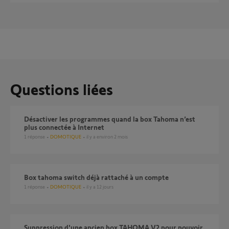
Questions liées
Désactiver les programmes quand la box Tahoma n’est
plus connectée à Internet
1
réponse
DOMOTIQUE
il y a environ 2 mois
Box tahoma switch déjà rattaché à un compte
1
réponse
DOMOTIQUE
il y a 12 jours
Suppression d'une ancien box TAHOMA V2 pour pouvoir