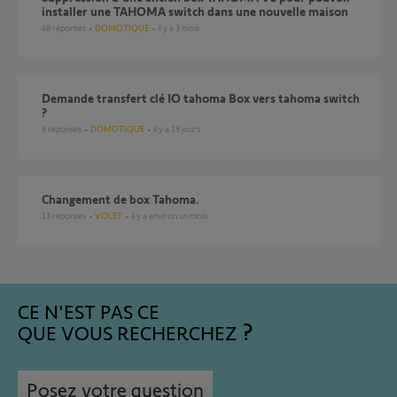
installer une TAHOMA switch dans une nouvelle maison
48
réponses
DOMOTIQUE
il y a 3 mois
Demande transfert clé IO tahoma Box vers tahoma switch
?
6
réponses
DOMOTIQUE
il y a 19 jours
Changement de box Tahoma.
13
réponses
VOLET
il y a environ un mois
CE N'EST PAS CE
QUE VOUS RECHERCHEZ
Posez votre question