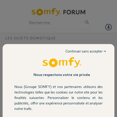
Particuliers
Professionnels
Forum
LES SUJETS DOMOTIQUE
Volet
Désactivation Tahoma Box
Continuer sans accepter →
Bonjour,
Portail
JE viens de revendre ma tahoma Box , pourriez vous la désactiver
afin que le nouveau propriétaire puisse l'activer à nouveau ?
Garage
Nous respectons votre vie privée
Voici le Code PIN : 1201-5163-2499
Nous (Groupe SOMFY) et nos partenaires utilisons des
Je précise que celle ci a été acheté chez Leroy Merlin et installé par
Sécurité
moi même
technologies telles que les cookies sur notre site pour les
finalités suivantes: Personnaliser le contenu et les
je vous remercie vivement
publicités, offrir une expérience personnalisée et analyser
Domotique
Excellente journée à vous
notre trafic.