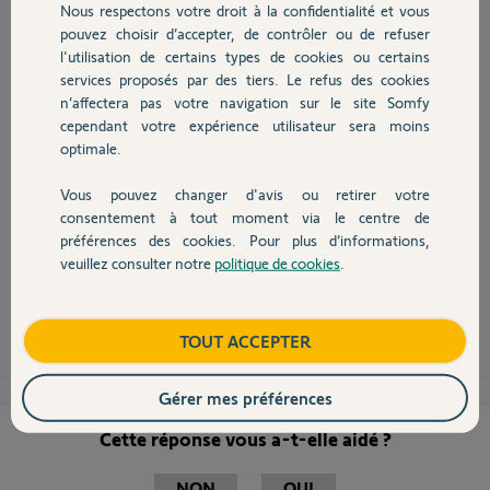
kamelus K.
Nous respectons votre droit à la confidentialité et vous
Chauffage
il y a presque 10 ans
pouvez choisir d’accepter, de contrôler ou de refuser
Participer au fil de discussion
l'utilisation de certains types de cookies ou certains
services proposés par des tiers. Le refus des cookies
Autres produits
n’affectera pas votre navigation sur le site Somfy
cependant votre expérience utilisateur sera moins
optimale.
Bonjour Kamelus,
Vous pouvez changer d'avis ou retirer votre
Devis avec un pro
consentement à tout moment via le centre de
Suite à la conversation que vous avez eu avec Thomas, je vous confirme
la suppression de votre compte ce jour.
préférences des cookies. Pour plus d’informations,
veuillez consulter notre
politique de cookies
.
Bonne journée.
Contact
Gaëlle B.
il y a presque 10 ans
Boutique
TOUT ACCEPTER
Gérer mes préférences
Cette réponse vous a-t-elle aidé ?
NON
OUI