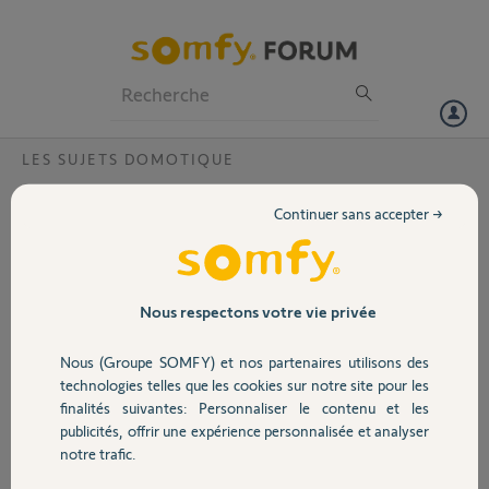
Particuliers
Professionnels
Forum
LES SUJETS DOMOTIQUE
Volet
Réinitialiser box tahoma
Continuer sans accepter →
Bonjour
Portail
J aimerai réinitialiser une box que je viens d acheter d occasion
Pin 0220-0217-3563
Merci
Garage
Nous respectons votre vie privée
Sébastien
Nous (Groupe SOMFY) et nos partenaires utilisons des
Sécurité
il y a plus de 9 ans
technologies telles que les cookies sur notre site pour les
Participer au fil de discussion
finalités suivantes: Personnaliser le contenu et les
publicités, offrir une expérience personnalisée et analyser
Domotique
notre trafic.