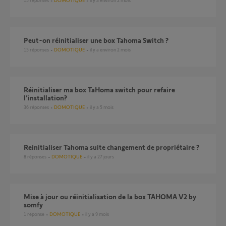
15
réponses
DOMOTIQUE
il y a environ 2 mois
Peut-on réinitialiser une box Tahoma Switch ?
15
réponses
DOMOTIQUE
il y a environ 2 mois
Réinitialiser ma box TaHoma switch pour refaire
l’installation?
36
réponses
DOMOTIQUE
il y a 5 mois
Reinitialiser Tahoma suite changement de propriétaire ?
8
réponses
DOMOTIQUE
il y a 27 jours
Mise à jour ou réinitialisation de la box TAHOMA V2 by
somfy
1
réponse
DOMOTIQUE
il y a 9 mois