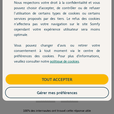
Nous respectons votre droit à la confidentialité et vous
Chauffage
pouvez choisir d’accepter, de contrôler ou de refuser
Bonjour Sébastien,
l'utilisation de certains types de cookies ou certains
Cette box est activée sur le compte d'un magasin, nous ne pouvons la ré-
services proposés par des tiers. Le refus des cookies
Autres produits
initialiser sans accord de leur part.
n’affectera pas votre navigation sur le site Somfy
Nous avons donc informer le commercial de ce magasin, afin qu'il
cependant votre expérience utilisateur sera moins
prenne contact avec eux.
optimale.
Dès que nous aurons leur accord nous pourrons la ré-initialiser.
Toutefois, je ne pense pas que nous aurons un retour avant janvier.
Vous pouvez changer d'avis ou retirer votre
Bonne journée.
Devis avec un pro
consentement à tout moment via le centre de
préférences des cookies. Pour plus d’informations,
Gladys B.
il y a plus de 9 ans
veuillez consulter notre
politique de cookies
.
Contact
Boutique
TOUT ACCEPTER
Cette réponse vous a-t-elle aidé ?
Gérer mes préférences
NON
OUI
100%
des internautes ont trouvé cette réponse utile