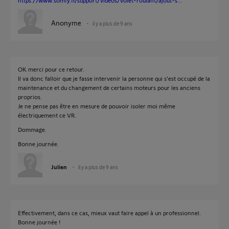
https://www.somfy.fr/support/videos/volet-roulant/ajout-s...
Anonyme
il y a plus de 9 ans
OK merci pour ce retour.
Il va donc falloir que je fasse intervenir la personne qui s'est occupé de la
maintenance et du changement de certains moteurs pour les anciens
proprios.
Je ne pense pas être en mesure de pouvoir isoler moi même
électriquement ce VR.
Dommage.
Bonne journée.
Julien
il y a plus de 9 ans
Effectivement, dans ce cas, mieux vaut faire appel à un professionnel.
Bonne journée !