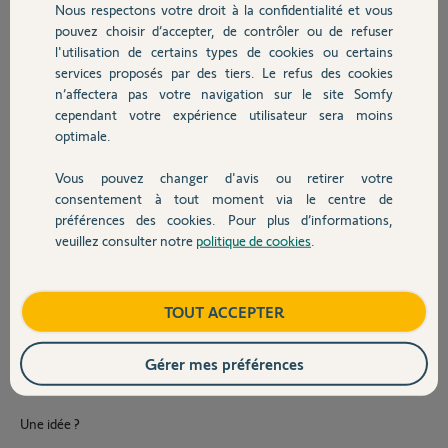
fonctionnait encore. Je me suis aperçu que ce n'était pas un problème
Nous respectons votre droit à la confidentialité et vous
Chauffage
de pile. La 2ème télécommande fonctionnant toujours, j'ai donc
pouvez choisir d’accepter, de contrôler ou de refuser
tenter la manipulation d'association au volet d'une 2ème
l'utilisation de certains types de cookies ou certains
télécommande à partir de celle fonctionnant encore.
services proposés par des tiers. Le refus des cookies
Autres produits
Malheureusement, cela n'a pas fonctionné, et j'ai donc également
n’affectera pas votre navigation sur le site Somfy
perdu le fonctionnement de la 2ème télécommande.
cependant votre expérience utilisateur sera moins
optimale.
Donc à présent, je n'ai plus que la télécommande générale qui peut
fonctionner.
Vous pouvez changer d'avis ou retirer votre
Devis avec un pro
J'ai beau avoir cherché sur ce forum, je ne trouve pas de réponse
consentement à tout moment via le centre de
exact à mon problème.
préférences des cookies. Pour plus d’informations,
veuillez consulter notre
politique de cookies
.
Contact
Hormis peut-être la réinitialisation complète du volet, mais pas
simple, car sur le tableau électrique c'est le même interrupteur qui
gère l'alimentation de tous les volets roulant du RdC . Donc je risque
Boutique
TOUT ACCEPTER
de dérégler les 5 autres volets roulants du RdC en faisant la manip.
Et je ne vois pas comment je peux alimenter individuellement le volet
Gérer mes préférences
roulant en question par une prise libre. Le câble d'alim "part" dans le
mur.
Une idée ?