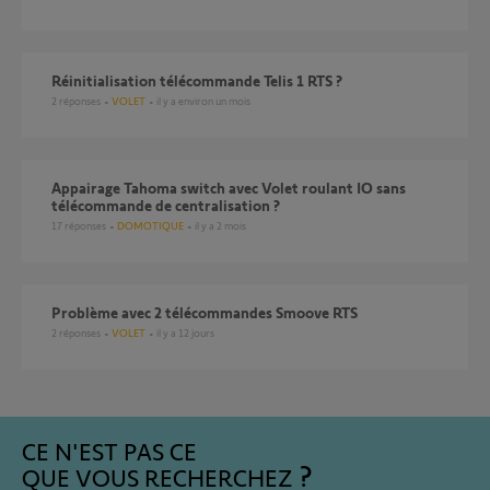
réinitialisation télécommande Telis 1 RTS ?
2
réponses
VOLET
il y a environ un mois
Appairage Tahoma switch avec Volet roulant IO sans
télécommande de centralisation ?
17
réponses
DOMOTIQUE
il y a 2 mois
Problème avec 2 télécommandes Smoove RTS
2
réponses
VOLET
il y a 12 jours
CE N'EST PAS CE
QUE VOUS RECHERCHEZ