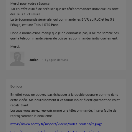
Merci pour votre réponse.
J'ai en effet oublié de préciser que les télécommandes individuelles sont
des Telis 1 RTS Pure.
La télécommande générale, qui commande les 6 VR au RdC et les 5 à
l'étage, est une Telis 4 RTS Pure.
Donc à moins d'une manip que je ne connaisse pas, il ne me semble pas
que la télécommande générale puisse les commander individuellement.
Merci.
Julien
il y a plus de 9 ans
Bonjour
En effet vous ne pouvez pas échapper à la double coupure comme dans
cette vidéo. Malheureusement Il va falloir isoler électriquement ce volet
récalcitrant.
Lorsque vous aurez reprogrammé une télécommande, il sera facile de
reprogrammer la deuxième.
https://www.somfy.fr/support/videos/volet-roulant/reglage...