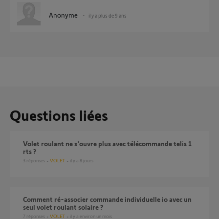
Anonyme
il y a plus de 9 ans
Questions liées
Volet roulant ne s'ouvre plus avec télécommande telis 1
rts ?
3
réponses
VOLET
il y a 8 jours
Comment ré-associer commande individuelle io avec un
seul volet roulant solaire ?
7
réponses
VOLET
il y a environ un mois