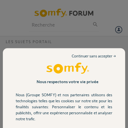
Particuliers
Professionnels
Forum
LES SUJETS PORTAIL
Volet
Multi connexion sur bus Freevia 600
Continuer sans accepter →
Bonjour,
Portail
Est il possible de brancher plusieurs accessoires sur les ports bus, par
exemple un digicode ref. 2400581 et en meme temps un visiophone
Garage
Nous respectons votre vie privée
couleur 2 fils - V400 RTS notamment la platine de rue. Efectivement
la platine de rue de ce dernier ne permet pas d'ouvrir le portail depuis
Nous (Groupe SOMFY) et nos partenaires utilisons des
l'exterieur...
Sécurité
technologies telles que les cookies sur notre site pour les
Merci d'avance
finalités suivantes: Personnaliser le contenu et les
publicités, offrir une expérience personnalisée et analyser
Domotique
notre trafic.
Stéphane S.
il y a environ 9 ans