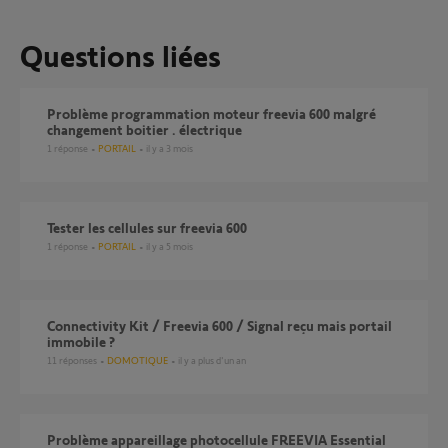
Questions liées
Problème programmation moteur freevia 600 malgré
changement boitier . électrique
1
réponse
PORTAIL
il y a 3 mois
tester les cellules sur freevia 600
1
réponse
PORTAIL
il y a 5 mois
Connectivity Kit / Freevia 600 / Signal reçu mais portail
immobile ?
11
réponses
DOMOTIQUE
il y a plus d'un an
Problème appareillage photocellule FREEVIA Essential