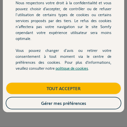
Nous respectons votre droit à la confidentialité et vous
Chauffage
Participer au fil de discussion
pouvez choisir d’accepter, de contrôler ou de refuser
l'utilisation de certains types de cookies ou certains
services proposés par des tiers. Le refus des cookies
Autres produits
Réponses
n’affectera pas votre navigation sur le site Somfy
cependant votre expérience utilisateur sera moins
optimale.
Bonjour
Vous pouvez changer d'avis ou retirer votre
Devis avec un pro
oui c'est possible !
consentement à tout moment via le centre de
préférences des cookies. Pour plus d’informations,
Il est normal de ne pas pouvoir faire une ouverture depuis la platine du
V400.
veuillez consulter notre
politique de cookies
.
Contact
C'est possible avec le V600 à lecture d'empreintes digitales.
Anonyme
il y a environ 9 ans
Boutique
TOUT ACCEPTER
Gérer mes préférences