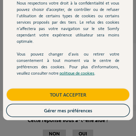
Nous respectons votre droit à la confidentialité et vous
Chauffage
pouvez choisir d’accepter, de contrôler ou de refuser
David C.
l'utilisation de certains types de cookies ou certains
il y a presque 9 ans
services proposés par des tiers. Le refus des cookies
Autres produits
Participer au fil de discussion
n’affectera pas votre navigation sur le site Somfy
cependant votre expérience utilisateur sera moins
optimale.
Vous pouvez changer d'avis ou retirer votre
Devis avec un pro
consentement à tout moment via le centre de
Bonjour
préférences des cookies. Pour plus d’informations,
vérifiez que le transmetteur soit bien fermé !
veuillez consulter notre
politique de cookies
.
Contact
Anonyme
il y a presque 9 ans
Boutique
TOUT ACCEPTER
Gérer mes préférences
Cette réponse vous a-t-elle aidé ?
NON
OUI